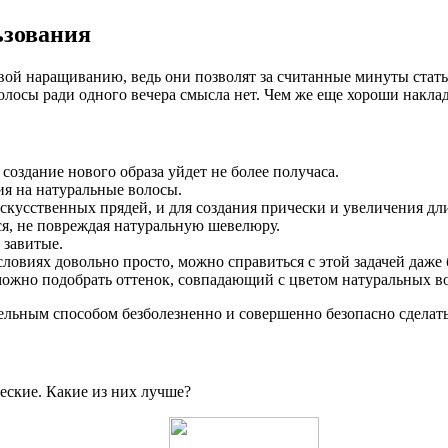
ьзования
ивой наращиванию, ведь они позволят за считанные минуты ста
волосы ради одного вечера смысла нет. Чем же еще хороши накла
 создание нового образа уйдет не более получаса.
ия на натуральные волосы.
скусственных прядей, и для создания прически и увеличения дл
ся, не повреждая натуральную шевелюру.
 завитые.
словиях довольно просто, можно справиться с этой задачей даже
ожно подобрать оттенок, совпадающий с цветом натуральных во
тельным способом безболезненно и совершенно безопасно сделат
еские. Какие из них лучше?