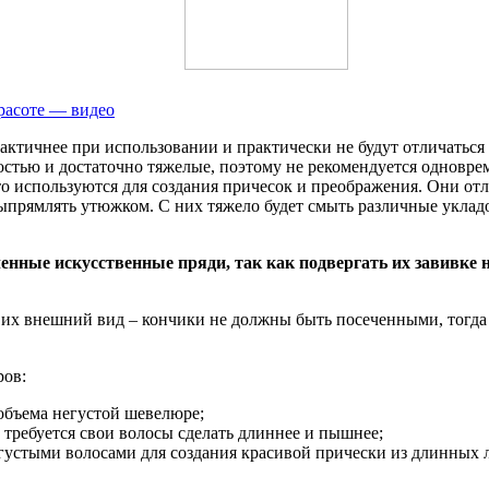
расоте — видео
ктичнее при использовании и практически не будут отличаться
остью и достаточно тяжелые, поэтому не рекомендуется одновре
то используются для создания причесок и преображения. Они от
ыпрямлять утюжком. С них тяжело будет смыть различные укладо
нные искусственные пряди, так как подвергать их завивке н
 их внешний вид – кончики не должны быть посеченными, тогда
ров:
 объема негустой шевелюре;
и требуется свои волосы сделать длиннее и пышнее;
густыми волосами для создания красивой прически из длинных 