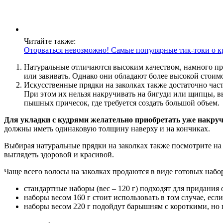
Читайте также:
Оторваться невозможно! Самые популярные тик-токи о к
Натуральные отличаются высоким качеством, намного пра
или завивать. Однако они обладают более высокой стоим
Искусственные прядки на заколках также достаточно час
При этом их нельзя накручивать на бигуди или щипцы, в
пышных причесок, где требуется создать большой объем.
Для укладки с кудрями желательно приобретать уже накруче
должны иметь одинаковую толщину наверху и на кончиках.
Выбирая натуральные прядки на заколках также посмотрите на
выглядеть здоровой и красивой.
Чаще всего волосы на заколках продаются в виде готовых набо
стандартные наборы (вес – 120 г) подходят для придания
наборы весом 160 г стоит использовать в том случае, есл
наборы весом 220 г подойдут барышням с короткими, но 