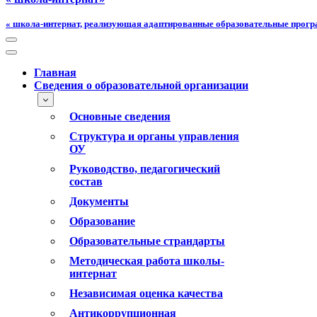
« школа-интернат, реализующая адаптированные образовательные прог
Меню
навигации
Меню
навигации
Главная
Сведения о образовательной организации
Основные сведения
Структура и органы управления
ОУ
Руководство, педагогический
состав
Документы
Образование
Образовательные страндарты
Методическая работа школы-
интернат
Независимая оценка качества
Антикоррупционная