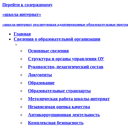
Перейти к содержимому
«школа-интернат»
«школа-интернат, реализующая адаптированные образовательные прог
Главная
Сведения о образовательной организации
Основные сведения
Структура и органы управления ОУ
Руководство, педагогический состав
Документы
Образование
Образовательные страндарты
Методическая работа школы-интернат
Независимая оценка качества
Антикоррупционная деятельность
Комплексная безопасность