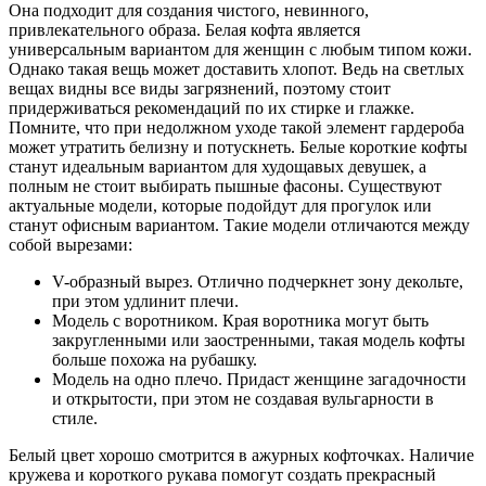
Она подходит для создания чистого, невинного,
привлекательного образа. Белая кофта является
универсальным вариантом для женщин с любым типом кожи.
Однако такая вещь может доставить хлопот. Ведь на светлых
вещах видны все виды загрязнений, поэтому стоит
придерживаться рекомендаций по их стирке и глажке.
Помните, что при недолжном уходе такой элемент гардероба
может утратить белизну и потускнеть. Белые короткие кофты
станут идеальным вариантом для худощавых девушек, а
полным не стоит выбирать пышные фасоны. Существуют
актуальные модели, которые подойдут для прогулок или
станут офисным вариантом. Такие модели отличаются между
собой вырезами:
V-образный вырез. Отлично подчеркнет зону декольте,
при этом удлинит плечи.
Модель с воротником. Края воротника могут быть
закругленными или заостренными, такая модель кофты
больше похожа на рубашку.
Модель на одно плечо. Придаст женщине загадочности
и открытости, при этом не создавая вульгарности в
стиле.
Белый цвет хорошо смотрится в ажурных кофточках. Наличие
кружева и короткого рукава помогут создать прекрасный