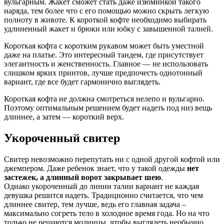
вульгарным. Жакет сможет стать даже изюминкой такого
наряда, тем более что с его помощью можно скрыть легкую
полноту в животе. К короткой кофте необходимо выбирать
удлиненный жакет и брюки или юбку с завышенной талией.
Короткая кофта с коротким рукавом может быть уместной
даже на платье. Это интересный тандем, где присутствует
элегантность и женственность. Главное — не использовать
слишком ярких принтов, лучше предпочесть однотонный
вариант, где все будет гармонично выглядеть.
Короткая кофта не должна смотреться нелепо и вульгарно.
Поэтому оптимальным решением будет надеть под низ вещь
длиннее, а затем — короткий верх.
Укороченный свитер
Свитер невозможно перепутать ни с одной другой кофтой или
джемпером. Даже ребенок знает, что у такой одежды
нет
застежек, а длинный ворот закрывает шею
.
Однако укороченный до линии талии вариант не каждая
девушка решится надеть. Традиционно считается, что чем
длиннее свитер, тем лучше, ведь его главная задача –
максимально согреть тело в холодное время года. Но на что
только не решаются модницы, чтобы выглядеть необычно,