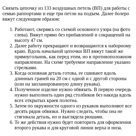
Связать цепочку из 133 воздушных петель (ВП) для работы с
семью раппортами и еще три петли на подъем. Далее болеро
вяжут следующим образом:
Работают, сверяясь со схемой основного узора (на фото
слева). Вяжут прямо без прибавлений и сокращений на
высоту 47 см.
Далее работу прекращают и возвращаются к наборному
краю. Вдоль начальной цепочки ВП вяжут такой же
прямоугольник, как перед этим, но в противоположном
направлении. На схеме требуемое направление указано
стрелками.
Когда основная деталь готова, ее сшивают вдоль
длинных граней на 20 см с одной и с другой стороны
(или на запланированную длину рукава).
Полученное изделие нужно обвязать. В первую очередь
нужно выполнить один ряд столбиков без накида вдоль
всех открытых краев полотна.
Затем по окружности одного из рукавов выполняют все
десять рядов обвязки. Нужно следить, чтобы она не
стягивала деталь, но и выглядела рюшами.
Те же действия нужно будет повторить для оформления
второго рукава и для круговой линии верха и низа.