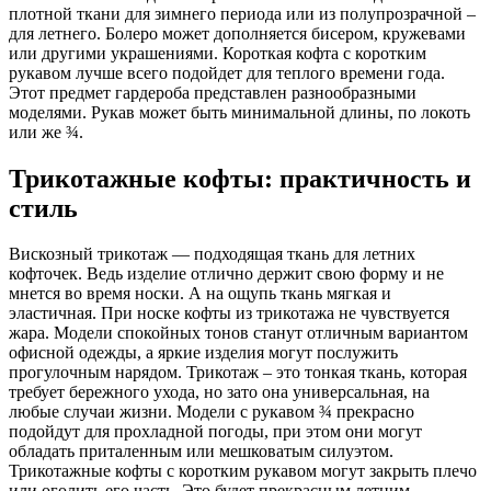
плотной ткани для зимнего периода или из полупрозрачной –
для летнего. Болеро может дополняется бисером, кружевами
или другими украшениями. Короткая кофта с коротким
рукавом лучше всего подойдет для теплого времени года.
Этот предмет гардероба представлен разнообразными
моделями. Рукав может быть минимальной длины, по локоть
или же ¾.
Трикотажные кофты: практичность и
стиль
Вискозный трикотаж — подходящая ткань для летних
кофточек. Ведь изделие отлично держит свою форму и не
мнется во время носки. А на ощупь ткань мягкая и
эластичная. При носке кофты из трикотажа не чувствуется
жара. Модели спокойных тонов станут отличным вариантом
офисной одежды, а яркие изделия могут послужить
прогулочным нарядом. Трикотаж – это тонкая ткань, которая
требует бережного ухода, но зато она универсальная, на
любые случаи жизни. Модели с рукавом ¾ прекрасно
подойдут для прохладной погоды, при этом они могут
обладать приталенным или мешковатым силуэтом.
Трикотажные кофты с коротким рукавом могут закрыть плечо
или оголить его часть. Это будет прекрасным летним