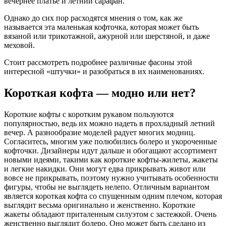
вечернее платье и летний сарафан.
Однако до сих пор расходятся мнения о том, как же
называется эта маленькая кофточка, которая может быть
вязаной или трикотажной, ажурной или шерстяной, и даже
меховой.
Стоит рассмотреть подробнее различные фасоны этой
интересной «штучки» и разобраться в их наименованиях.
Короткая кофта — модно или нет?
Короткие кофты с коротким рукавом пользуются
популярностью, ведь их можно надеть в прохладный летний
вечер. А разнообразие моделей радует многих модниц.
Согласитесь, многим уже полюбились болеро и укороченные
кофточки. Дизайнеры идут дальше и обогащают ассортимент
новыми идеями, такими как короткие кофты-жилеты, жакеты
и легкие накидки. Они могут едва прикрывать живот или
вовсе не прикрывать, поэтому нужно учитывать особенности
фигуры, чтобы не выглядеть нелепо. Отличным вариантом
является короткая кофта со спущенным одним плечом, которая
выглядит весьма оригинально и женственно. Короткие
жакеты обладают приталенным силуэтом с застежкой. Очень
женственно выглядит болеро. Оно может быть сделано из