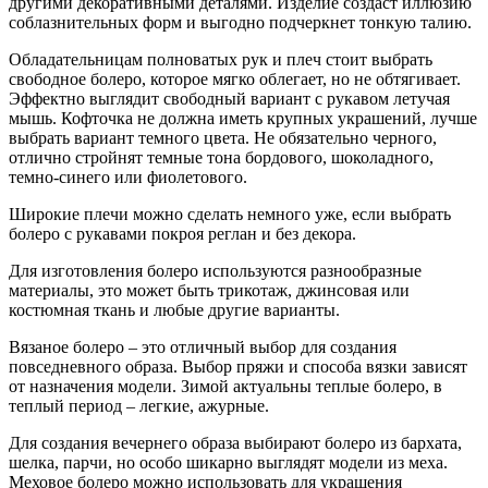
другими декоративными деталями. Изделие создаст иллюзию
соблазнительных форм и выгодно подчеркнет тонкую талию.
Обладательницам полноватых рук и плеч стоит выбрать
свободное болеро, которое мягко облегает, но не обтягивает.
Эффектно выглядит свободный вариант с рукавом летучая
мышь. Кофточка не должна иметь крупных украшений, лучше
выбрать вариант темного цвета. Не обязательно черного,
отлично стройнят темные тона бордового, шоколадного,
темно-синего или фиолетового.
Широкие плечи можно сделать немного уже, если выбрать
болеро с рукавами покроя реглан и без декора.
Для изготовления болеро используются разнообразные
материалы, это может быть трикотаж, джинсовая или
костюмная ткань и любые другие варианты.
Вязаное болеро – это отличный выбор для создания
повседневного образа. Выбор пряжи и способа вязки зависят
от назначения модели. Зимой актуальны теплые болеро, в
теплый период – легкие, ажурные.
Для создания вечернего образа выбирают болеро из бархата,
шелка, парчи, но особо шикарно выглядят модели из меха.
Меховое болеро можно использовать для украшения