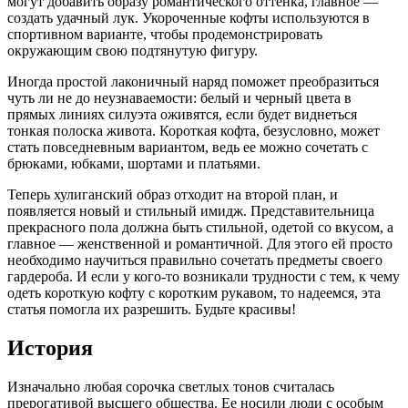
могут добавить образу романтического оттенка, главное —
создать удачный лук. Укороченные кофты используются в
спортивном варианте, чтобы продемонстрировать
окружающим свою подтянутую фигуру.
Иногда простой лаконичный наряд поможет преобразиться
чуть ли не до неузнаваемости: белый и черный цвета в
прямых линиях силуэта оживятся, если будет виднеться
тонкая полоска живота. Короткая кофта, безусловно, может
стать повседневным вариантом, ведь ее можно сочетать с
брюками, юбками, шортами и платьями.
Теперь хулиганский образ отходит на второй план, и
появляется новый и стильный имидж. Представительница
прекрасного пола должна быть стильной, одетой со вкусом, а
главное — женственной и романтичной. Для этого ей просто
необходимо научиться правильно сочетать предметы своего
гардероба. И если у кого-то возникали трудности с тем, к чему
одеть короткую кофту с коротким рукавом, то надеемся, эта
статья помогла их разрешить. Будьте красивы!
История
Изначально любая сорочка светлых тонов считалась
прерогативой высшего общества. Ее носили люди с особым