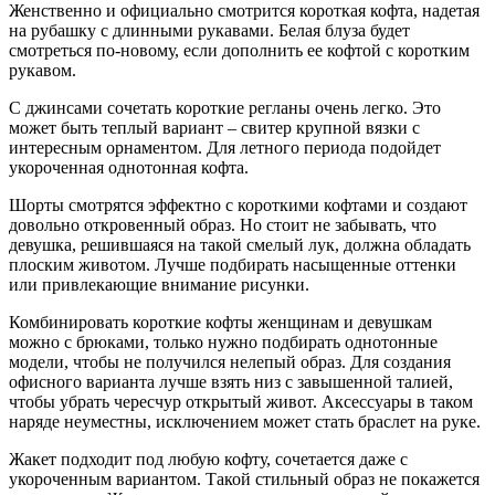
Женственно и официально смотрится короткая кофта, надетая
на рубашку с длинными рукавами. Белая блуза будет
смотреться по-новому, если дополнить ее кофтой с коротким
рукавом.
С джинсами сочетать короткие регланы очень легко. Это
может быть теплый вариант – свитер крупной вязки с
интересным орнаментом. Для летного периода подойдет
укороченная однотонная кофта.
Шорты смотрятся эффектно с короткими кофтами и создают
довольно откровенный образ. Но стоит не забывать, что
девушка, решившаяся на такой смелый лук, должна обладать
плоским животом. Лучше подбирать насыщенные оттенки
или привлекающие внимание рисунки.
Комбинировать короткие кофты женщинам и девушкам
можно с брюками, только нужно подбирать однотонные
модели, чтобы не получился нелепый образ. Для создания
офисного варианта лучше взять низ с завышенной талией,
чтобы убрать чересчур открытый живот. Аксессуары в таком
наряде неуместны, исключением может стать браслет на руке.
Жакет подходит под любую кофту, сочетается даже с
укороченным вариантом. Такой стильный образ не покажется