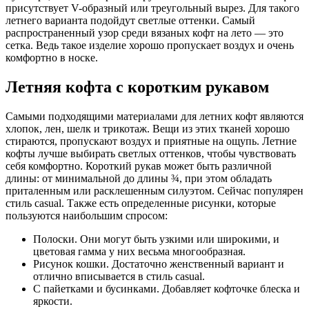
присутствует V-образный или треугольный вырез. Для такого
летнего варианта подойдут светлые оттенки. Самый
распространенный узор среди вязаных кофт на лето — это
сетка. Ведь такое изделие хорошо пропускает воздух и очень
комфортно в носке.
Летняя кофта с коротким рукавом
Самыми подходящими материалами для летних кофт являются
хлопок, лен, шелк и трикотаж. Вещи из этих тканей хорошо
стираются, пропускают воздух и приятные на ощупь. Летние
кофты лучше выбирать светлых оттенков, чтобы чувствовать
себя комфортно. Короткий рукав может быть различной
длины: от минимальной до длины ¾, при этом обладать
приталенным или расклешенным силуэтом. Сейчас популярен
стиль casual. Также есть определенные рисунки, которые
пользуются наибольшим спросом:
Полоски. Они могут быть узкими или широкими, и
цветовая гамма у них весьма многообразная.
Рисунок кошки. Достаточно женственный вариант и
отлично вписывается в стиль casual.
С пайетками и бусинками. Добавляет кофточке блеска и
яркости.