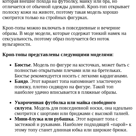
которая внешне похода на футболку, майку или бра, но
отличается от обычной одежды длиной. Кроп-топ открывает
полоску кожи на животе, поэтому такая модель хорошо
смотрится только на стройных фигурках.
Кроп-топы можно включать в повседневные и вечерние
образы. В моде модели, которые содержат тонкий намек на
сексуальность, поэтому образ получается без ноток
вульгарности.
Кроп-топы представлены следующими моделями
:
Бюстье
. Модель по фигуре на косточках, может быть с
полностью открытыми плечами или на бретельках.
Бюстье рекомендуется носить с легкими кардиганами.
Бандо
. Этот вариант топа напоминает эластичную
повязку, плотно сидящую на фигуре. Такой топ
наиболее удачно вписывается в пляжные образы.
Укороченная футболка или майка свободного
силуэта
. Модель для повседневной носки, она идеально
смотрится с шортами или бриджами с высокой талией.
Мини-блузка или рубашка
. Этот вариант топа с
застежкой и рукавами. Наиболее подходящей «парой» к
этому топу станет длинная юбка или широкие брюки.