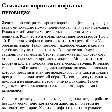
Стильная короткая кофта на
пуговицах
Женственно смотрится вариант короткой кофты на пуговицах,
ведь с ее помощью можно подчеркнуть плечи и зону декольте.
Рукав в такой модели может быть как коротким, так и
длинным. Количество пуговиц может варьироваться от 1 до 8-
10. В коротких кофтах отлично смотрится круглый или V-
образный вырез. Такой предмет гардероба можно надеть на
футболку, блузку или же платье. В тандеме они будут очень
гармонично выглядеть. Стоит придерживаться однотонного
стиля и отказаться от кричащих моделей. Мило смотрится
короткая кофта в полоску или цвета морской волны. К платью
с горловиной отлично подойдет ажурная модель, с помощью
которой представительнице прекрасного пола удастся создать
прекрасный романтический образ. Пуговицы могут служить
декором и не выполнять свою прямую функцию. Также
модель может быть дополнена манжетами, карманами и
капюшоном.
Сейчас в тренде укороченные модели одежды, ведь стройные
девушки могут приоткрыть свой животик и при этом не
выглядеть вульгарно. Короткие кофты с коротким рукавом