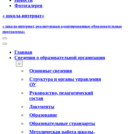
Новости
Фотогалерея
« школа-интернат»
« школа-интернат, реализующая адаптированные образовательные
программы»
Меню
навигации
Меню
навигации
Главная
Сведения о образовательной организации
Основные сведения
Структура и органы управления
ОУ
Руководство, педагогический
состав
Документы
Образование
Образовательные страндарты
Методическая работа школы-