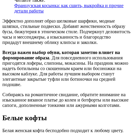
Читайте также:
Французская косынка: как сшить, выкройка и прочие
детали работы
Эффектно дополнят образ шелковые шарфики, модные
шляпки, стильные подвески. Добавят женственность образу
бусы, бижутерия в этническом стиле. Подчеркнут деловитость
часы и мессенджеры, а изысканность и благородство
придадут внешнему облику клипсы и заколки.
Всегда важен выбор обуви, которая заметно влияет на
формирование образа
. Для повседневного использования
пригодятся лоферы, слипоны, мокасины. На праздник можно
надеть ботильоны со скошенным краем или босоножки на
высоком каблуке. Для работы лучшим выбором станут
элегантные закрытые туфли или ботиночки на средней
подошве.
Собираясь на романтичное свидание, обратите внимание на
изысканное вязаное платье до колен и ботфорты или высокие
сапоги, дополненные тонкими или ажурными колготами.
Белые кофты
Белая женская кофта бесподобно подходит к любому цвету.