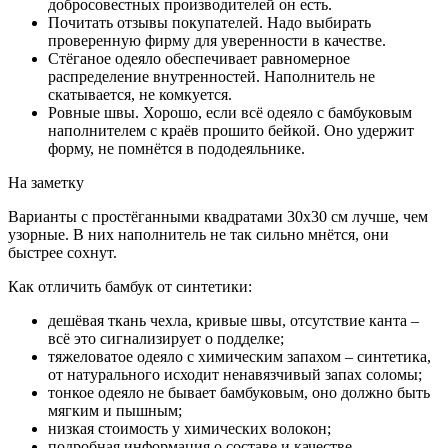
добросовестных производителей он есть.
Почитать отзывы покупателей. Надо выбирать
проверенную фирму для уверенности в качестве.
Стёганое одеяло обеспечивает равномерное
распределение внутренностей. Наполнитель не
скатывается, не комкуется.
Ровные швы. Хорошо, если всё одеяло с бамбуковым
наполнителем с краёв прошито бейкой. Оно удержит
форму, не помнётся в пододеяльнике.
На заметку
Варианты с простёганными квадратами 30х30 см лучше, чем
узорные. В них наполнитель не так сильно мнётся, они
быстрее сохнут.
Как отличить бамбук от синтетики:
дешёвая ткань чехла, кривые швы, отсутствие канта –
всё это сигнализирует о подделке;
тяжеловатое одеяло с химическим запахом – синтетика,
от натурального исходит ненавязчивый запах соломы;
тонкое одеяло не бывает бамбуковым, оно должно быть
мягким и пышным;
низкая стоимость у химических волокон;
подробная информация о составе и качестве.