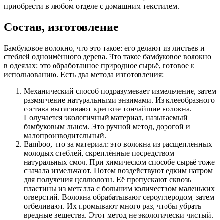
приобрести в любом отделе с домашним текстилем.
Состав, изготовление
Бамбуковое волокно, что это такое: его делают из листьев и
стеблей одноимённого дерева. Что такое бамбуковое волокно
в одеялах: это обработанное природное сырьё, готовое к
использованию. Есть два метода изготовления:
Механический способ подразумевает измельчение, затем
размягчение натуральными энзимами. Из клееобразного
состава вытягивают крепкие тончайшие волокна.
Получается экологичный материал, называемый
бамбуковым льном. Это ручной метод, дорогой и
малопроизводительный.
Bamboo, что за материал: это волокна из расщеплённых
молодых стеблей, скреплённые посредством
натуральных смол. При химическом способе сырьё тоже
сначала измельчают. Потом воздействуют едким натром
для получения целлюлозы. Её пропускают сквозь
пластины из металла с большим количеством маленьких
отверстий. Волокна обрабатывают сероуглеродом, затем
отбеливают. Их промывают много раз, чтобы убрать
вредные вещества. Этот метод не экологически чистый.