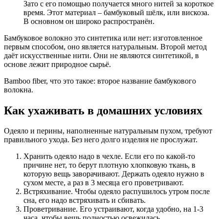
Зато с его помощью получается много нитей за короткое
время. Этот материал – бамбуковый шёлк, или вискоза.
В основном он широко распространён.
Бамбуковое волокно это синтетика или нет: изготовленное
первым способом, оно является натуральным. Второй метод
даёт искусственные нити. Они не являются синтетикой, в
основе лежит природное сырьё.
Bamboo fiber, что это такое: второе название бамбукового
волокна.
Как ухаживать в домашних условиях
Одеяло и перины, наполненные натуральным пухом, требуют
правильного ухода. Без него долго изделия не прослужат.
Хранить одеяло надо в чехле. Если его по какой-то
причине нет, то берут плотную хлопковую ткань, в
которую вещь заворачивают. Держать одеяло нужно в
сухом месте, а раз в 3 месяца его проветривают.
Встряхивание. Чтобы одеяло распушилось утром после
сна, его надо встряхивать и сбивать.
Проветривание. Его устраивают, когда удобно, на 1-3
часа, чтобы вещь полностью освежилась.