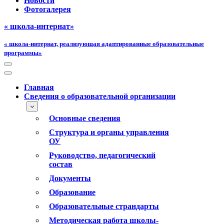
Новости
Фотогалерея
« школа-интернат»
« школа-интернат, реализующая адаптированные образовательные
программы»
Меню
навигации
Меню
навигации
Главная
Сведения о образовательной организации
Основные сведения
Структура и органы управления
ОУ
Руководство, педагогический
состав
Документы
Образование
Образовательные страндарты
Методическая работа школы-