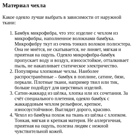
Материал чехла
Какое одеяло лучше выбрать в зависимости от наружной
ткани:
Бамбук микрофибра, что это: изделие с чехлом из
микрофибры, наполненное волокнами бамбука.
Микрофибру ткут из очень тонких волокон полиэстера.
Она не мнётся, не скатывается, не линяет, мягкая и
приятная на ощупь. Одеяло микрофибра-бамбук
пропускает воду и воздух, износостойкое, отталкивает
пыль, не накапливает статическое электричество.
Популярны хлопковые чехлы. Наиболее
распространённые – бамбук в поплине, сатине, бязи,
перкали. Плотные ткани, например твил или тик,
больше подойдут для шерстяных изделий.
Сатин-жаккард из шёлка, хлопка или их сочетания. За
счёт специального плетения, одеяло бамбук с
жаккардовым чехлом рельефное, крепкое,
износоустойчивое. Выглядит дорого, красиво.
Чехол из бамбука похож на ткань из шёлка с хлопком.
Тонкая, мягкая и крепкая материя. Не аллергичная,
приятная на ощупь, полезна людям с нежной
чувствительной кожей.