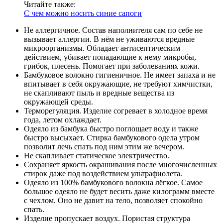
Читайте также:
С чем можно носить синие сапоги
Не аллергичное. Состав наполнителя сам по себе не
вызывает аллергии. В нём не уживаются вредные
микроорганизмы. Обладает антисептическим
действием, убивает попадающие к нему микробы,
грибок, плесень. Помогает при заболеваниях кожи.
Бамбуковое волокно гигиеничное. Не имеет запаха и не
впитывает в себя окружающие, не требуют химчистки,
не скапливают пыль и вредные вещества из
окружающей среды.
Терморегуляция. Изделие согревает в холодное время
года, летом охлаждает.
Одеяло из бамбука быстро поглощает воду и также
быстро высыхает. Стирка бамбукового одела утром
позволит лечь спать под ним этим же вечером.
Не скапливает статическое электричество.
Сохраняет яркость окрашивания после многочисленных
стирок даже под воздействием ультрафиолета.
Одеяло из 100% бамбукового волокна лёгкое. Самое
большое одеяло не будет весить даже килограмм вместе
с чехлом. Оно не давит на тело, позволяет спокойно
спать.
Изделие пропускает воздух. Пористая структура