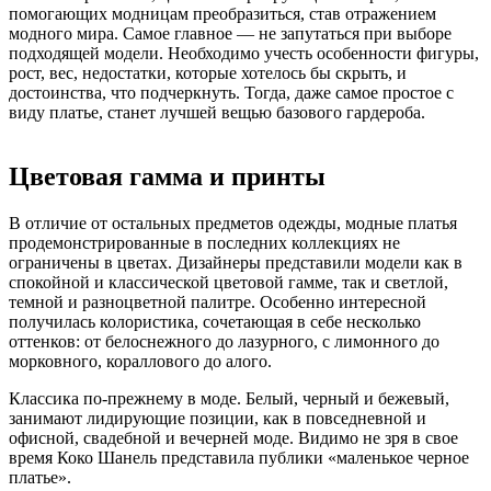
помогающих модницам преобразиться, став отражением
модного мира. Самое главное — не запутаться при выборе
подходящей модели. Необходимо учесть особенности фигуры,
рост, вес, недостатки, которые хотелось бы скрыть, и
достоинства, что подчеркнуть. Тогда, даже самое простое с
виду платье, станет лучшей вещью базового гардероба.
Цветовая гамма и принты
В отличие от остальных предметов одежды, модные платья
продемонстрированные в последних коллекциях не
ограничены в цветах. Дизайнеры представили модели как в
спокойной и классической цветовой гамме, так и светлой,
темной и разноцветной палитре. Особенно интересной
получилась колористика, сочетающая в себе несколько
оттенков: от белоснежного до лазурного, с лимонного до
морковного, кораллового до алого.
Классика по-прежнему в моде. Белый, черный и бежевый,
занимают лидирующие позиции, как в повседневной и
офисной, свадебной и вечерней моде. Видимо не зря в свое
время Коко Шанель представила публики «маленькое черное
платье».