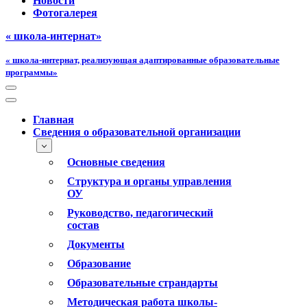
Новости
Фотогалерея
« школа-интернат»
« школа-интернат, реализующая адаптированные образовательные
программы»
Меню
навигации
Меню
навигации
Главная
Сведения о образовательной организации
Основные сведения
Структура и органы управления
ОУ
Руководство, педагогический
состав
Документы
Образование
Образовательные страндарты
Методическая работа школы-