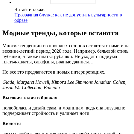
Читайте также:
Прозрачная блузка: как не допустить вульгарности в
образе
Модные тренды, которые остаются
Многие тенденции из прошлых сезонов остаются с нами и на
весенне-летний период 2020 года. Например, бельевой стиль,
рубашки, а также платья-рубашки. Не уходят с подиума
платья-халаты, сарафаны, рваные джинсы…
Но все это предлагается в новых интерпретациях.
Giada, Margaret Howell, Kimora Lee Simmons Jonathan Cohen,
Jason Wu Collection, Balmain
Высокая талия в брюках
полюбилась и дизайнерам, и модницам, ведь она визуально
подчеркивает стройность и удлиняет ноги.
Кюлоты
весьма удобная вещь в женском гардеробе, они в какой-то