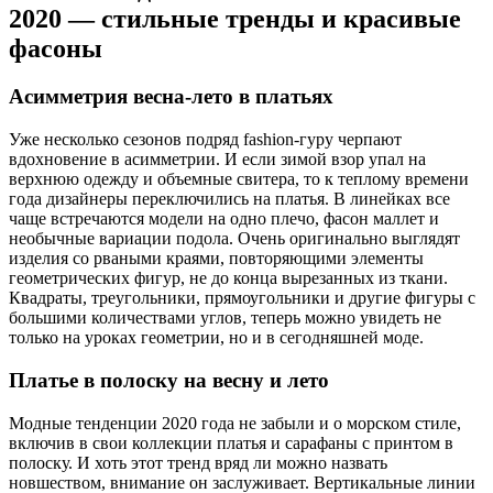
2020 — стильные тренды и красивые
фасоны
Асимметрия весна-лето в платьях
Уже несколько сезонов подряд fashion-гуру черпают
вдохновение в асимметрии. И если зимой взор упал на
верхнюю одежду и объемные свитера, то к теплому времени
года дизайнеры переключились на платья. В линейках все
чаще встречаются модели на одно плечо, фасон маллет и
необычные вариации подола. Очень оригинально выглядят
изделия со рваными краями, повторяющими элементы
геометрических фигур, не до конца вырезанных из ткани.
Квадраты, треугольники, прямоугольники и другие фигуры с
большими количествами углов, теперь можно увидеть не
только на уроках геометрии, но и в сегодняшней моде.
Платье в полоску на весну и лето
Модные тенденции 2020 года не забыли и о морском стиле,
включив в свои коллекции платья и сарафаны с принтом в
полоску. И хоть этот тренд вряд ли можно назвать
новшеством, внимание он заслуживает. Вертикальные линии