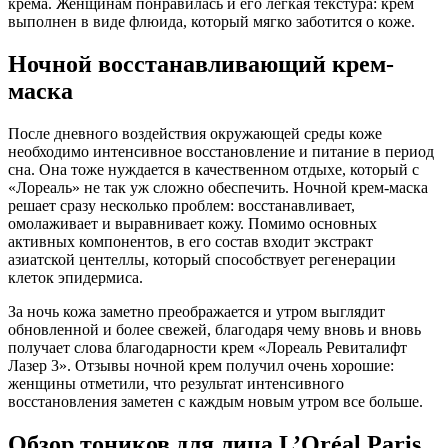
крема. Женщинам понравилась и его легкая текстура: крем
выполнен в виде флюида, который мягко заботится о коже.
Ночной восстанавливающий крем-
маска
После дневного воздействия окружающей среды коже
необходимо интенсивное восстановление и питание в период
сна. Она тоже нуждается в качественном отдыхе, который с
«Лореаль» не так уж сложно обеспечить. Ночной крем-маска
решает сразу несколько проблем: восстанавливает,
омолаживает и выравнивает кожу. Помимо основных
активных компонентов, в его состав входит экстракт
азиатской центеллы, который способствует регенерации
клеток эпидермиса.
За ночь кожа заметно преображается и утром выглядит
обновленной и более свежей, благодаря чему вновь и вновь
получает слова благодарности крем «Лореаль Ревиталифт
Лазер 3». Отзывы ночной крем получил очень хорошие:
женщины отметили, что результат интенсивного
восстановления заметен с каждым новым утром все больше.
Обзор тоников для лица L’Oréal Paris