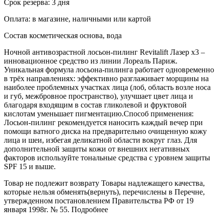
Срок резерва: 3 дня
Оплата: в магазине, наличными или картой
Состав косметическая основа, вода
Ночной антивозрастной лосьон-пилинг Revitalift Лазер х3 –
инновационное средство из линии Лореаль Париж.
Уникальная формула лосьона-пилинга работает одновременно
в трёх направлениях: эффективно разглаживает морщины на
наиболее проблемных участках лица (лоб, область возле носа
и губ, межбровное пространство), улучшает цвет лица и
благодаря входящим в состав гликолевой и фруктовой
кислотам уменьшает пигментацию.Способ применения:
Лосьон-пилинг рекомендуется наносить каждый вечер при
помощи ватного диска на предварительно очищенную кожу
лица и шеи, избегая деликатной области вокруг глаз. Для
дополнительной защиты кожи от внешних негативных
факторов используйте тональные средства с уровнем защиты
SPF 15 и выше.
Товар не подлежит возврату Товары надлежащего качества,
которые нельзя обменять(вернуть), перечислены в Перечне,
утвержденном постановлением Правительства РФ от 19
января 1998г. № 55. Подробнее