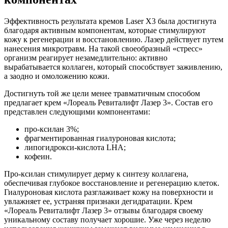
Эффективность результата кремов Laser X3 была достигнута
благодаря активным компонентам, которые стимулируют
кожу к регенерации и восстановлению. Лазер действует путем
нанесения микротравм. На такой своеобразный «стресс»
организм реагирует незамедлительно: активно
вырабатывается коллаген, который способствует заживлению,
а заодно и омоложению кожи.
Достигнуть той же цели менее травматичным способом
предлагает крем «Лореаль Ревиталифт Лазер 3». Состав его
представлен следующими компонентами:
про-ксилан 3%;
фрагментированная гиалуроновая кислота;
липогидрокси-кислота LHA;
кофеин.
Про-ксилан стимулирует дерму к синтезу коллагена,
обеспечивая глубокое восстановление и регенерацию клеток.
Гиалуроновая кислота разглаживает кожу на поверхности и
увлажняет ее, устраняя признаки дегидратации. Крем
«Лореаль Ревиталифт Лазер 3» отзывы благодаря своему
уникальному составу получает хорошие. Уже через неделю