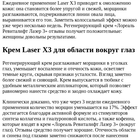
Ежедневное применение Laser X3 приводит к омоложению
кожи: она становится более упругой и свежей, морщинки
разглаживаются, подчеркиваются линии овала лица,
выравнивается его тон. Заметить колоссальный эффект можно
уже через несколько недель. Регенерирующий крем «Лореаль
Ревиталифт Лазер 3» отзывы получает положительные:
женщины довольны результатами.
Крем Laser X3 для области вокруг глаз
Регенерирующий крем разглаживает морщинки в уголках
глаз, уменьшает воспаление и отечность кожи, осветляет
темные круги, скрывая признаки усталости. Взгляд заметно
более свежий и сияющий. Крем выпускается в тюбике с
удобным металлическим аппликатором, который позволяет
равномерно нанести средство и заодно охлаждает кожу.
Клинически доказано, что уже через 3 недели ежедневного
применения количество морщин уменьшается на 17%. Эффект
достигается благодаря активной формуле из стимуляторов
синтеза коллагена и гиалуроновой кислоты, а также кофеина,
которые входят в крем «Лореаль Ревиталифт Лазер 3» (вокруг
глаз). Отзывы средство получает хорошие. Отечность области
и синева под глазами заметно снижаются после нанесения