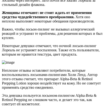
лосьона через интернет. Зато почти все хвалят Лореаль за
стильный дизайн флакона.
Женщины отмечают: не стоит ждать от применения
средства чудодейственного преображения.
Хотя оно
неплохо выполняет некоторые обещания производителя.
Важно, чтобы лосьон-пилинг не вызывал аллергический
реакций и устранял те проблемы, для решения которых и был
куплен.
Некоторые девушки отмечают, что ночной лосьон-пилинг
Лореаль не устраняет воспаления. Также есть пользователи,
которым не нравится текстура, цвет продукта.
Неплохие отзывы оставляют потребители, которые
воспользовались лосьонами-пилингами Холи Ленд. Автор
этого отзыва считает, что препарат Alpha-Beta & Retinol
Prepping Lotion хорошо воздействует на кожу. Но не советует
применять средство ежедневно.
Эта девушка пользуется лосьоном-пилингом Alpha-Beta &
Retinol Prepping не слишком часто, и делает это так, как
советует ей косметолог.