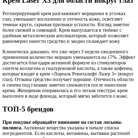
Крем Laser X3 для области вокруг глаз
Регенерирующий крем разглаживает морщинки в уголках
глаз, уменьшает воспаление и отечность кожи, осветляет
темные круги, скрывая признаки усталости. Взгляд заметно
более свежий и сияющий. Крем выпускается в тюбике с
удобным металлическим аппликатором, который позволяет
равномерно нанести средство и заодно охлаждает кожу.
Клинически доказано, что уже через 3 недели ежедневного
применения количество морщин уменьшается на 17%. Эффект
достигается благодаря активной формуле из стимуляторов
синтеза коллагена и гиалуроновой кислоты, а также кофеина,
которые входят в крем «Лореаль Ревиталифт Лазер 3» (вокруг
глаз). Отзывы средство получает хорошие. Отечность области
и синева под глазами заметно снижаются после нанесения
крема. Женщинам понравилась и его легкая текстура: крем
выполнен в виде флюида, который мягко заботится о коже.
ТОП-5 брендов
При покупке обращайте внимание на состав лосьона-
пилинга.
Активные вещества указаны в начале списка
ингредиентов. Если кислоты, витамины, вытяжки растений