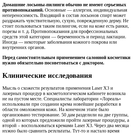
Домашние лосьоны-пилинги обычно не имеют серьезных
противопоказаний.
Основные — аллергия, индивидуальная
непереносимость. Входящий в состав лосьонов спирт может
раздражать чувствительную, сухую, поврежденную дерму. Не
стоит пользоваться таким пилингом, если на коже есть ранки,
порезы и т. д. Противопоказания для профессиональных
средств этой категории — беременность и период лактации.
Иногда — некоторые заболевания кожного покрова или
внутренних органов.
Перед самостоятельным применением салонной косметики
нужно обязательно посоветоваться с доктором.
Клинические исследования
Мысль о схожести результатов применения Laser X3 и
лазерных процедур в косметологическом кабинете возникла
не на пустом месте. Специалисты лаборатории «Лореаль»
использовали при создании крема новейшие разработки в
области омоложения кожи. На конечном этапе было
организовано тестирование. 50 дам разделили на две группы,
одной из которых предложили пройти лазерные процедуры, а
второй – воспользоваться кремами Laser X3. Через два месяца
нужно было сравнить результаты. Тут-то и настало время