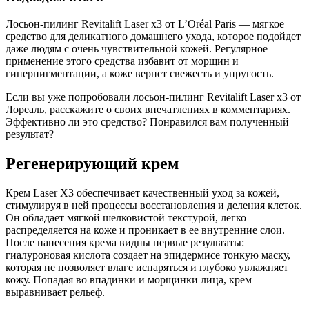
Лосьон-пилинг Revitalift Laser x3 от L’Oréal Paris — мягкое
средство для деликатного домашнего ухода, которое подойдет
даже людям с очень чувствительной кожей. Регулярное
применение этого средства избавит от морщин и
гиперпигментации, а коже вернет свежесть и упругость.
Если вы уже попробовали лосьон-пилинг Revitalift Laser x3 от
Лореаль, расскажите о своих впечатлениях в комментариях.
Эффективно ли это средство? Понравился вам полученный
результат?
Регенерирующий крем
Крем Laser X3 обеспечивает качественный уход за кожей,
стимулируя в ней процессы восстановления и деления клеток.
Он обладает мягкой шелковистой текстурой, легко
распределяется на коже и проникает в ее внутренние слои.
После нанесения крема видны первые результаты:
гиалуроновая кислота создает на эпидермисе тонкую маску,
которая не позволяет влаге испаряться и глубоко увлажняет
кожу. Попадая во впадинки и морщинки лица, крем
выравнивает рельеф.