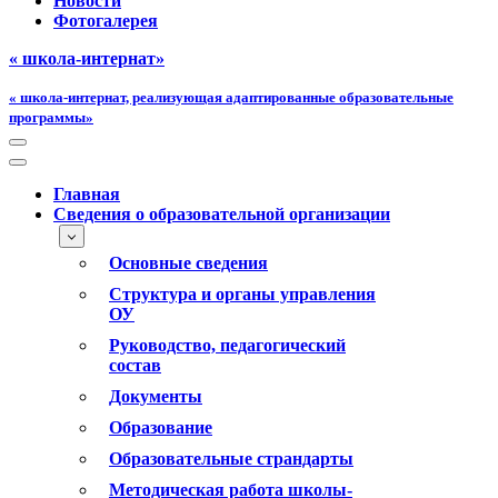
Новости
Фотогалерея
« школа-интернат»
« школа-интернат, реализующая адаптированные образовательные
программы»
Меню
навигации
Меню
навигации
Главная
Сведения о образовательной организации
Основные сведения
Структура и органы управления
ОУ
Руководство, педагогический
состав
Документы
Образование
Образовательные страндарты
Методическая работа школы-