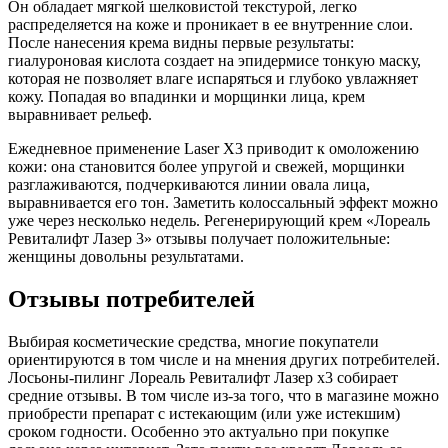
Он обладает мягкой шелковистой текстурой, легко
распределяется на коже и проникает в ее внутренние слои.
После нанесения крема видны первые результаты:
гиалуроновая кислота создает на эпидермисе тонкую маску,
которая не позволяет влаге испаряться и глубоко увлажняет
кожу. Попадая во впадинки и морщинки лица, крем
выравнивает рельеф.
Ежедневное применение Laser X3 приводит к омоложению
кожи: она становится более упругой и свежей, морщинки
разглаживаются, подчеркиваются линии овала лица,
выравнивается его тон. Заметить колоссальный эффект можно
уже через несколько недель. Регенерирующий крем «Лореаль
Ревиталифт Лазер 3» отзывы получает положительные:
женщины довольны результатами.
Отзывы потребителей
Выбирая косметические средства, многие покупатели
ориентируются в том числе и на мнения других потребителей.
Лосьоны-пилинг Лореаль Ревиталифт Лазер х3 собирает
средние отзывы. В том числе из-за того, что в магазине можно
приобрести препарат с истекающим (или уже истекшим)
сроком годности. Особенно это актуально при покупке