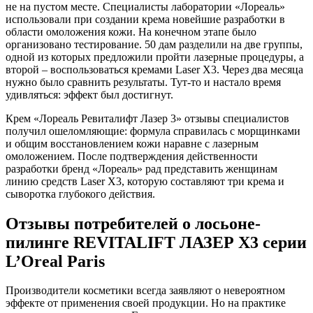
не на пустом месте. Специалисты лаборатории «Лореаль»
использовали при создании крема новейшие разработки в
области омоложения кожи. На конечном этапе было
организовано тестирование. 50 дам разделили на две группы,
одной из которых предложили пройти лазерные процедуры, а
второй – воспользоваться кремами Laser X3. Через два месяца
нужно было сравнить результаты. Тут-то и настало время
удивляться: эффект был достигнут.
Крем «Лореаль Ревиталифт Лазер 3» отзывы специалистов
получил ошеломляющие: формула справилась с морщинками
и общим восстановлением кожи наравне с лазерным
омоложением. После подтверждения действенности
разработки бренд «Лореаль» рад представить женщинам
линию средств Laser X3, которую составляют три крема и
сыворотка глубокого действия.
Отзывы потребителей о лосьоне-
пилинге REVITALIFT ЛАЗЕР Х3 серии
L’Oreal Paris
Производители косметики всегда заявляют о невероятном
эффекте от применения своей продукции. Но на практике