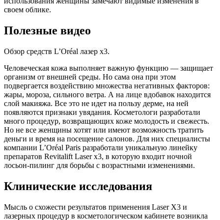
использования женщины замечают видимые изменения в
своем облике.
Полезные видео
Обзор средств L’Oréal лазер x3.
Человеческая кожа выполняет важную функцию — защищает
организм от внешней среды. Но сама она при этом
подвергается воздействию множества негативных факторов:
жары, мороза, сильного ветра. А на лице вдобавок находится
слой макияжа. Все это не идет на пользу дерме, на ней
появляются признаки увядания. Косметологи разработали
много процедур, возвращающих коже молодость и свежесть.
Но не все женщины хотят или имеют возможность тратить
деньги и время на посещение салонов. Для них специалисты
компании L’Oréal Paris разработали уникальную линейку
препаратов Revitalift Laser x3, в которую входит ночной
лосьон-пилинг для борьбы с возрастными изменениями.
Клинические исследования
Мысль о схожести результатов применения Laser X3 и
лазерных процедур в косметологическом кабинете возникла