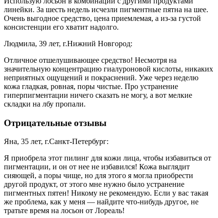
Использую лосьон в комбинации с другими продуктами
линейки. За шесть недель исчезли пигментные пятна на шее.
Очень выгодное средство, цена приемлемая, а из-за густой
консистенции его хватит надолго.
Людмила, 39 лет, г.Нижний Новгород:
Отличное отшелушивающее средство! Несмотря на
значительную концентрацию гиалуроновой кислоты, никаких
неприятных ощущений и покраснений. Уже через неделю
кожа гладкая, ровная, поры чистые. Про устранение
гиперпигментации ничего сказать не могу, а вот мелкие
складки на лбу пропали.
Отрицательные отзывы
Яна, 35 лет, г.Санкт-Петербург:
Я приобрела этот пилинг для кожи лица, чтобы избавиться от
пигментации, и он от нее не избавился! Кожа выглядит
сияющей, а поры чище, но для этого я могла приобрести
другой продукт, от этого мне нужно было устранение
пигментных пятен! Никому не рекомендую. Если у вас такая
же проблема, как у меня — найдите что-нибудь другое, не
тратьте время на лосьон от Лореаль!