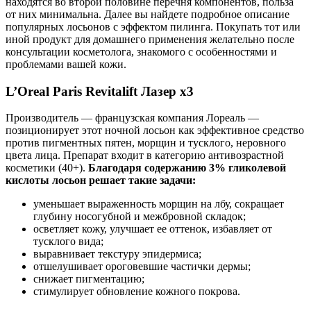
находятся во второй половине перечня компонентов, польза
от них минимальна. Далее вы найдете подробное описание
популярных лосьонов с эффектом пилинга. Покупать тот или
иной продукт для домашнего применения желательно после
консультации косметолога, знакомого с особенностями и
проблемами вашей кожи.
L’Oreal Paris Revitalift Лазер х3
Производитель — французская компания Лореаль —
позиционирует этот ночной лосьон как эффективное средство
против пигментных пятен, морщин и тусклого, неровного
цвета лица. Препарат входит в категорию антивозрастной
косметики (40+).
Благодаря содержанию 3% гликолевой
кислоты лосьон решает такие задачи:
уменьшает выраженность морщин на лбу, сокращает
глубину носогубной и межбровной складок;
осветляет кожу, улучшает ее оттенок, избавляет от
тусклого вида;
выравнивает текстуру эпидермиса;
отшелушивает ороговевшие частички дермы;
снижает пигментацию;
стимулирует обновление кожного покрова.