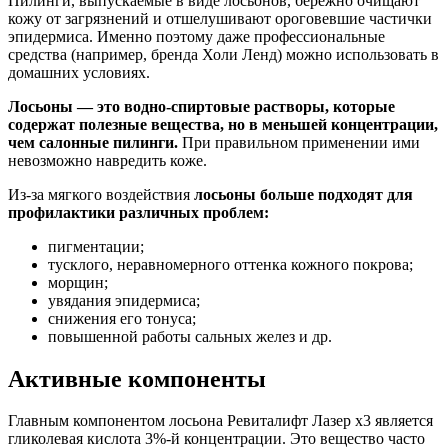
Пилинги, выпускаемые в виде лосьонов, бережно очищают
кожу от загрязнений и отшелушивают ороговевшие частички
эпидермиса. Именно поэтому даже профессиональные
средства (например, бренда Холи Ленд) можно использовать в
домашних условиях.
Лосьоны — это водно-спиртовые растворы, которые
содержат полезные вещества, но в меньшей концентрации,
чем салонные пилинги.
При правильном применении ими
невозможно навредить коже.
Из-за мягкого воздействия
лосьоны больше подходят для
профилактики различных проблем:
пигментации;
тусклого, неравномерного оттенка кожного покрова;
морщин;
увядания эпидермиса;
снижения его тонуса;
повышенной работы сальных желез и др.
Активные компоненты
Главным компонентом лосьона Ревиталифт Лазер х3 является
гликолевая кислота 3%-й концентрации. Это вещество часто