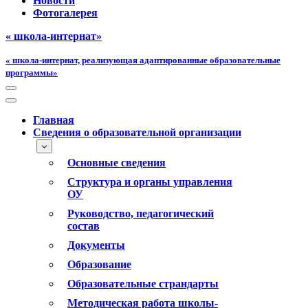
Новости
Фотогалерея
« школа-интернат»
« школа-интернат, реализующая адаптированные образовательные
программы»
Меню
навигации
Меню
навигации
Главная
Сведения о образовательной организации
Основные сведения
Структура и органы управления
ОУ
Руководство, педагогический
состав
Документы
Образование
Образовательные страндарты
Методическая работа школы-