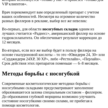
VIP клиентов».
Врач порекомендует вам определенный препарат с учетом
ваших особенностей. Несмотря на огромное количество
разных филлеров в рекламе, выбор все же невелик:
Во-первых, для области
носогубных складок
одним из
лучших считается «Радиесс», американский филлер на основе
гидроксилапатита. Он обеспечивает результат коррекции до
12 месяцев.
Во-вторых, если все же выбор будет в пользу филлера на
основе гиалуроновой кислоты – то это «Ювидерм 24, 30» или
«Сурджидерм 24XP, 30 XP», либо «Рестилайн», «Перлайн».
Срок действия этих препаратов поменьше — 6–8 месяцев.
Методы борьбы с носогубкой
Современные косметологические методики борьбы с
носогубными складками предусматривают заполнение
образовавшегося залома специальным составом – филлером.
До образования глубокой морщины возможно улучшить
состояние носогубкими своими силами, не прибегая к
помощи косметологов.