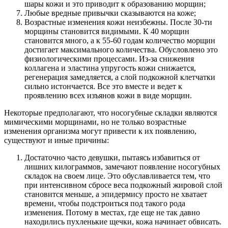
шары кожи и это приводит к образованию морщин;
Любые вредные привычки сказываются на коже;
Возрастные изменения кожи неизбежны. После 30-ти
морщины становится видимыми. К 40 морщин
становится много, а к 55-60 годам количество морщин
достигает максимального количества. Обусловлено это
физиологическими процессами. Из-за снижения
коллагена и эластина упругость кожи снижается,
регенерация замедляется, а слой подкожной клетчатки
сильно истончается. Все это вместе и ведет к
проявлению всех изъянов кожи в виде морщин.
Некоторые предполагают, что носогубные складки являются
мимическими морщинами, но не только возрастные
изменения организма могут привести к их появлению,
существуют и иные причины:
Достаточно часто девушки, пытаясь избавиться от
лишних килограммов, замечают появление носогубных
складок на своем лице. Это обуславливается тем, что
при интенсивном сбросе веса подкожный жировой слой
становится меньше, а эпидермису просто не хватает
времени, чтобы подстроиться под такого рода
изменения. Потому в местах, где еще не так давно
находились пухленькие щечки, кожа начинает обвисать.