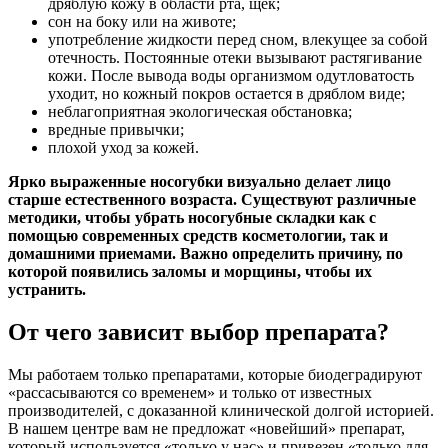
дряблую кожу в области рта, щек;
сон на боку или на животе;
употребление жидкости перед сном, влекущее за собой
отечность. Постоянные отеки вызывают растягивание
кожи. После вывода воды организмом одутловатость
уходит, но кожный покров остается в дряблом виде;
неблагоприятная экологическая обстановка;
вредные привычки;
плохой уход за кожей.
Ярко выраженные носогубки визуально делает лицо
старше естественного возраста. Существуют различные
методики, чтобы убрать носогубные складки как с
помощью современных средств косметологии, так и
домашними приемами. Важно определить причину, по
которой появились заломы и морщины, чтобы их
устранить.
От чего зависит выбор препарата?
Мы работаем только препаратами, которые биодеградируют
«рассасываются со временем» и только от известных
производителей, с доказанной клинической долгой историей.
В нашем центре вам не предложат «новейший» препарат,
который используется «только у нас» и привезен «только для