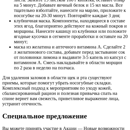
на 5 минут. Добавьте яичный белок и 15 мл масла. Все
тщательно взболтайте, нанесите на марлю, приложите к
носогубке на 20-30 минут. Повторяйте каждые 3 дня;
клубничная маска. Компоненты, находящиеся в составе
этих ягод, благоприятно действуют на кожный покров и
морщины. Нанесите кашицу из клубники или положите
ягодные кусочки в сегменте проработки и оставьте на 20
минут;
маска из желатина и аптечного витамина А. Сделайте 2
л желатинового состава, добавьте перед застывание сок
от половинки лимона и выдавите 3-5 капель из капсул с
витамином А. Смесь накладывайте в области морщин
по 2 раза в неделю на полчаса.
Для удаления заломов в области щек и рта существуют
приемы, которые помогут убрать носогубные складки.
Комплексный подход к мероприятиям по уходу кожей,
сбалансированный рацион и полезная привычка спать на
спине вернет вам свежесть, приветливое выражение лица,
устранит отечность.
Специальное предложение
Вы можете принять участие в Акции — Новые возможности