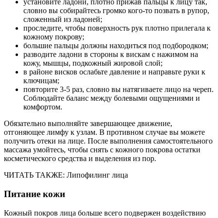
установите ладони, плотно прижав пальцы к лицу так,
словно вы собирайтесь громко кого-то позвать в рупор,
сложенный из ладоней;
проследите, чтобы поверхность рук плотно прилегала к
кожному покрову;
большие пальцы должны находиться под подбородком;
разводите ладони в стороны к вискам с нажимом на
кожу, мышцы, подкожный жировой слой;
в районе висков ослабьте давление и направьте руки к
ключицам;
повторите 3-5 раз, словно вы натягиваете лицо на череп.
Соблюдайте баланс между болевыми ощущениями и
комфортом.
Обязательно выполняйте завершающее движение,
отгоняющее лимфу к узлам. В противном случае вы можете
получить отеки на лице. После выполнения самостоятельного
массажа умойтесь, чтобы снять с кожного покрова остатки
косметического средства и выделения из пор.
ЧИТАТЬ ТАКЖЕ: Липофилинг лица
Питание кожи
Кожный покров лица больше всего подвержен воздействию