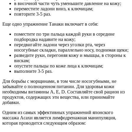
в височной части чуть уменьшите давление на кожу;
переместите ладони вниз, к ключицам;
повторите 3-5 раз.
Еще одно упражнение Танаки включает в себя:
поместите по три пальца каждой руки в середине
подбородка надавите на кожу;
передвигайте ладони через уголки рта, через
носогубные складки, параллельно носу, поднимая щеки;
разведите руки, перегоняя кожу и мышцы, в стороны к
вискам;
опустите пальцы по коже лица к ключицам;
выполните 3-5 раз.
Для борьбы с морщинами, в том числе носогубными, не
забывайте о полноценном питании. Для здоровья кожи
необходимы витамины А, Е, D. Составляйте свой рацион из
продуктов, содержащих эти вещества, или принимайте
добавки.
Одним из самых эффективных упражнений японского
массажа Асахи является лимфодренажная манипуляция,
которая проводится следующим образом: