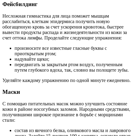
Фейсбилдинг
Несложная гимнастика для лица поможет мышцам
расслабиться, клеткам эпидермиса получить новую
обогащенную кровь за счет ускорения кровотока, быстрее
вывести продукты распада и жизнедеятельности из кожи за
счет оттока лимфы. Проделайте следующие упражнения:
произносите все известные гласные буквы с
приоткрытым ртом;
надувайте щеки;
передвигать за закрытым ртом воздух, полученным
путем глубокого вдоха, так, словно вы полощете зубы.
Уделяйте каждому упражнению по одной минуте ежедневно.
Маски
С помощью питательных масок можно улучшить состояние
кожи в районе носогубных заломов. Народными средствами,
получившими широкое признание в борьбе с морщинами
стали:
состав из яичного белка, оливкового масла и лаврового
листа. Залейте 15 листков 100 г кипятка, оставьте отвар