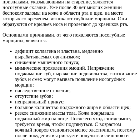
признаками, указывающими на старение, являются
носогубные складки. Уже после 30 лет многих женщин
беспокоят заломы на коже в области рта и щек, на месте
которых со временем возникают глубокие морщины. Они
образуются от крыльев носа и пролегают до краешков рта.
Основными причинами, от чего появляются носогубные
морщины, являются:
дефицит коллагена и эластана, медленно
вырабатываемых организмом;
снижение мышечного тонуса;
мимические проявления эмоций. Напряжение,
поджимание губ, выражение недовольства, стискивание
зубов и смех могут вызвать появление носогубных
морщин;
наследственное строение;
отсутствие зубов;
неправильный прикус;
большое количество подкожного жира в области щек;
резкое снижение массы тела. Кожа покрывала
подкожный жир на лице. После его ухода эпидермису
требуется время, чтобы подтянуться. С возрастом
кожный покров становится менее эластичным, поэтому
после похудения вы рискуете получить излишнюю и