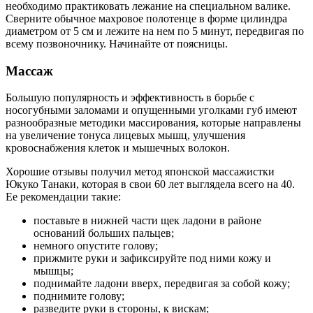
необходимо практиковать лежание на специальном валике.
Сверните обычное махровое полотенце в форме цилиндра
диаметром от 5 см и лежите на нем по 5 минут, передвигая по
всему позвоночнику. Начинайте от поясницы.
Массаж
Большую популярность и эффективность в борьбе с
носогубными заломами и опущенными уголками губ имеют
разнообразные методики массирования, которые направлены
на увеличение тонуса лицевых мышц, улучшения
кровоснабжения клеток и мышечных волокон.
Хорошие отзывы получил метод японской массажистки
Юкуко Танаки, которая в свои 60 лет выглядела всего на 40.
Ее рекомендации такие:
поставьте в нижней части щек ладони в районе
оснований больших пальцев;
немного опустите голову;
прижмите руки и зафиксируйте под ними кожу и
мышцы;
поднимайте ладони вверх, передвигая за собой кожу;
поднимите голову;
разведите руки в стороны, к вискам;