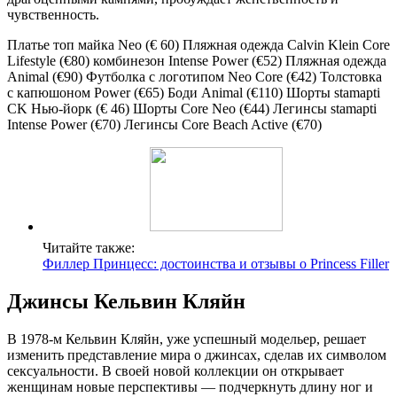
чувственность.
Платье топ майка Neo (€ 60) Пляжная одежда Calvin Klein Core
Lifestyle (€80) комбинезон Intense Power (€52) Пляжная одежда
Animal (€90) Футболка с логотипом Neo Core (€42) Толстовка
с капюшоном Power (€65) Боди Animal (€110) Шорты stamapti
CK Нью-йорк (€ 46) Шорты Core Neo (€44) Легинсы stamapti
Intense Power (€70) Легинсы Core Beach Active (€70)
Читайте также:
Филлер Принцесс: достоинства и отзывы о Princess Filler
Джинсы Кельвин Кляйн
В 1978-м Кельвин Кляйн, уже успешный модельер, решает
изменить представление мира о джинсах, сделав их символом
сексуальности. В своей новой коллекции он открывает
женщинам новые перспективы — подчеркнуть длину ног и