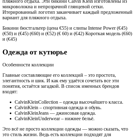
пляжного отдыха. Эти бикини Calvin Klein изготовлены из
микроволокна и непрозрачной глянцевой сетки.
Итерированный логотип заканчивает каждый предложенный
вариант для пляжного отдыха.
Бикини бюстгальтер (цена €55) и слипы Intense Power (€45)
(€50) и (€45) (€60) и (€52) (€ 60) и (€42) Короткая модель (€60)
и (€45)
Одежда от кутюрье
Особенности коллекции
Главные составляющие его коллекций – это простота,
элегантность и шик. И как ему удаётся сочетать все эти
понятия, остаётся загадкой. В список именных брендов
входят:
CalvinKleinCollection – одежда высочайшего класса.
CalvinKlein – спортивная одежда и обувь.
CalvinKleinJeans — джинсовая одежда.
CalvinKleinUnderwear – нижнее бельё.
Это всё не просто коллекции одежды — можно сказать, что
это стиль жизни. Ведь есть коллекции подходят для