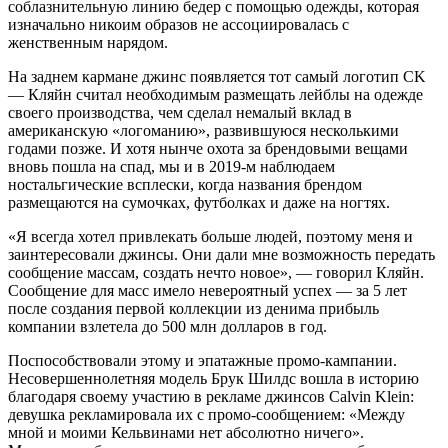
соблазнительную линию бедер с помощью одежды, которая
изначально никоим образов не ассоциировалась с
женственным нарядом.
На заднем кармане джинс появляется тот самый логотип CK
— Кляйн считал необходимым размещать лейблы на одежде
своего производства, чем сделал немалый вклад в
американскую «логоманию», развившуюся несколькими
годами позже. И хотя нынче охота за брендовыми вещами
вновь пошла на спад, мы и в 2019-м наблюдаем
ностальгические всплески, когда названия брендом
размещаются на сумочках, футболках и даже на ногтях.
«Я всегда хотел привлекать больше людей, поэтому меня и
заинтересовали джинсы. Они дали мне возможность передать
сообщение массам, создать нечто новое», — говорил Кляйн.
Сообщение для масс имело невероятный успех — за 5 лет
после создания первой коллекции из денима прибыль
компании взлетела до 500 млн долларов в год.
Поспособствовали этому и эпатажные промо-кампании.
Несовершеннолетняя модель Брук Шилдс вошла в историю
благодаря своему участию в рекламе джинсов Calvin Klein:
девушка рекламировала их с промо-сообщением: «Между
мной и моими Кельвинами нет абсолютно ничего».