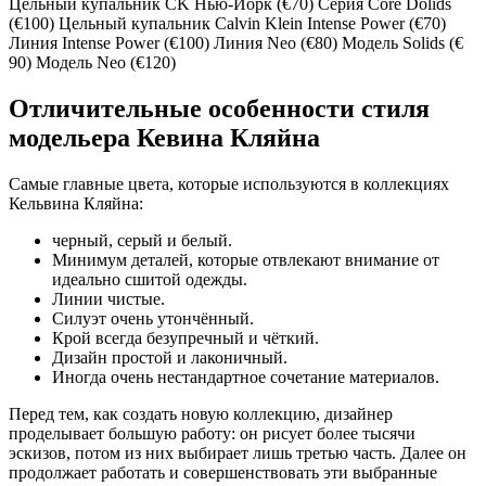
Цельный купальник CK Нью-Йорк (€70) Серия Core Dolids
(€100) Цельный купальник Calvin Klein Intense Power (€70)
Линия Intense Power (€100) Линия Neo (€80) Модель Solids (€
90) Модель Neo (€120)
Отличительные особенности стиля
модельера Кевина Кляйна
Самые главные цвета, которые используются в коллекциях
Кельвина Кляйна:
черный, серый и белый.
Минимум деталей, которые отвлекают внимание от
идеально сшитой одежды.
Линии чистые.
Силуэт очень утончённый.
Крой всегда безупречный и чёткий.
Дизайн простой и лаконичный.
Иногда очень нестандартное сочетание материалов.
Перед тем, как создать новую коллекцию, дизайнер
проделывает большую работу: он рисует более тысячи
эскизов, потом из них выбирает лишь третью часть. Далее он
продолжает работать и совершенствовать эти выбранные