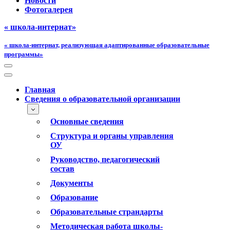
Новости
Фотогалерея
« школа-интернат»
« школа-интернат, реализующая адаптированные образовательные
программы»
Меню
навигации
Меню
навигации
Главная
Сведения о образовательной организации
Основные сведения
Структура и органы управления
ОУ
Руководство, педагогический
состав
Документы
Образование
Образовательные страндарты
Методическая работа школы-