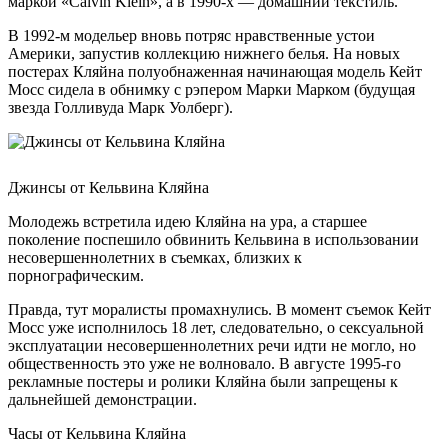
маркой «Calvin Klein», а в 1990-х — домашний текстиль.
В 1992-м модельер вновь потряс нравственные устои
Америки, запустив коллекцию нижнего белья. На новых
постерах Кляйна полуобнаженная начинающая модель Кейт
Мосс сидела в обнимку с рэпером Марки Марком (будущая
звезда Голливуда Марк Уолберг).
Джинсы от Кельвина Кляйна
Молодежь встретила идею Кляйна на ура, а старшее
поколение поспешило обвинить Кельвина в использовании
несовершеннолетних в съемках, близких к
порнографическим.
Правда, тут моралисты промахнулись. В момент съемок Кейт
Мосс уже исполнилось 18 лет, следовательно, о сексуальной
эксплуатации несовершеннолетних речи идти не могло, но
общественность это уже не волновало. В августе 1995-го
рекламные постеры и ролики Кляйна были запрещены к
дальнейшей демонстрации.
Часы от Кельвина Кляйна