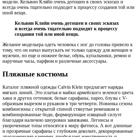
модели. Кельвин Кляйн очень дотошен в своих эскизах и
всегда очень тщательно подходит к процессу создания той или
иной вещи.
Кельвин Кляйн очень дотошен в своих эскизах
и всегда очень тщательно подходит к процессу
создания той или иной вещи.
Желание модельера одеть человека с ног до головы привело к
тому, что он начал выпускать не только одежду для женщин и
мужчин, но еще и нижнее белье, обувь, купальники, ремни и
наручные часы, парфюм и различные аксессуары.
Пляжные костюмы
Каталог пляжной одежды Calvin Klein предлагает наряды
мягких линий. Это платья и майки армейского зеленого цвета
хаки и других оттенков, белые сарафаны, парео, блузы с V-
образным вырезом и рукавом в три четверти. Новинка сезона
комбинезоны с открытой спиной стянутые ремешком и
комбинированные боди, формирующие изящный силуэт
благодаря наличию шнуровки завязками. Легинсы и
укороченные топы относятся к миру фитнеса. А вот длинные
и прозрачные сарафаны с глубоким декольте, декорированные
драгоценными камнями, пробуждает женственность и