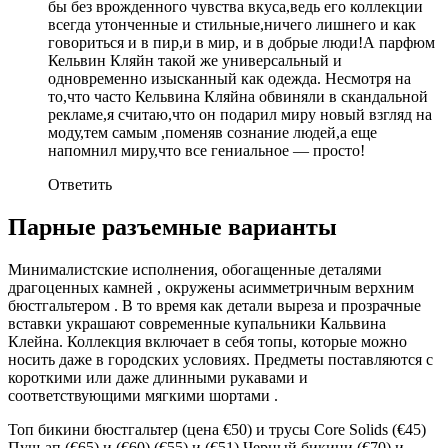
бы без врожденного чувства вкуса,ведь его коллекции
всегда утонченные и стильные,ничего лишнего и как
говориться и в пир,и в мир, и в добрые люди!А парфюм
Кельвин Кляйн такой же универсальный и
одновременно изысканный как одежда. Несмотря на
то,что часто Кельвина Кляйна обвиняли в скандальной
рекламе,я считаю,что он подарил миру новый взгляд на
моду,тем самым ,поменяв сознание людей,а еще
напомнил миру,что все гениальное — просто!
Ответить
Парные разъемные варианты
Минималистские исполнения, обогащенные деталями
драгоценных камней , окружены асимметричным верхним
бюстгальтером . В то время как детали выреза и прозрачные
вставки украшают современные купальники Кальвина
Клейна. Коллекция включает в себя топы, которые можно
носить даже в городских условиях. Предметы поставляются с
короткими или даже длинными рукавами и
соответствующими мягкими шортами .
Топ бикини бюстгальтер (цена €50) и трусы Core Solids (€45)
Пуш-ап (€65) и (€60) (€55) и (€51) Черный бикини (€70) и