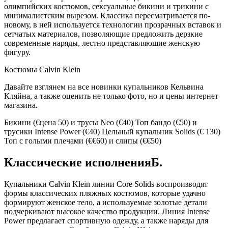
олимпийских костюмов, сексуальные бикини и трикини с
минималистским вырезом. Классика пересматривается по-
новому, в ней используется технологии прозрачных вставок и
сетчатых материалов, позволяющие предложить дерзкие
современные наряды, лестно представляющие женскую
фигуру.
Костюмы Calvin Klein
Давайте взглянем на все новинки купальников Кельвина
Кляйна, а также оценить не только фото, но и цены интернет
магазина.
Бикини (€цена 50) и трусы Neo (€40) Топ бандо (€50) и
трусики Intense Power (€40) Цельный купальник Solids (€ 130)
Топ с голыми плечами (€€60) и слипы (€€50)
Классические исполненияБ.
Купальники Calvin Klein линии Core Solids воспроизводят
формы классических пляжных костюмов, которые удачно
формируют женское тело, а используемые золотые детали
подчеркивают высокое качество продукции. Линия Intense
Power предлагает спортивную одежду, а также наряды для