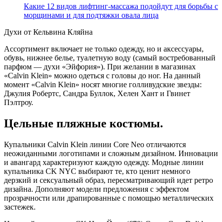
Какие 12 видов лифтинг-массажа подойдут для борьбы с
морщинами и для подтяжки овала лица
Духи от Кельвина Кляйна
Ассортимент включает не только одежду, но и аксессуары,
обувь, нижнее белье, туалетную воду (самый востребованный
парфюм — духи «Эйфория»). При желании в магазинах
«Calvin Klein» можно одеться с головы до ног. На данный
момент «Calvin Klein» носят многие голливудские звезды:
Джулия Робертс, Сандра Буллок, Хелен Хант и Гвинет
Пэлтроу.
Цельные пляжные костюмы.
Купальники Calvin Klein линии Core Neo отличаются
неожиданными логотипами и сложным дизайном. Инновации
и авангард характеризуют каждую одежду. Модные линии
купальника CK NYC выбирают те, кто ценит немного
дерзкий и сексуальный образ, пересматривающий идет ретро
дизайна. Дополняют модели предложения с эффектом
прозрачности или драпированные с помощью металлических
застежек.