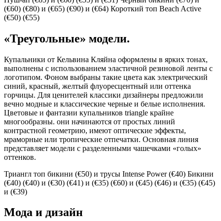
(€60) (€80) и (€65) (€90) и (€64) Короткий топ Beach Active
(€50) (€55)
«Треугольные» модели.
Купальники от Кельвина Кляйна оформлены в ярких тонах,
выполнены с использованием эластичной резиновой ленты с
логотипом. Фоном выбраны такие цвета как электрический
синий, красный, желтый флуоресцентный или оттенка
горчицы. Для ценителей классики дизайнеры предложили
вечно модные и классические черные и белые исполнения.
Цветовые и фантазии купальников triangle крайне
многообразны. они начинаются от простых линий
контрастной геометрию, имеют оптические эффекты,
мраморные или тропические отпечатки. Основная линия
представляет модели с разделенными чашечками «голых»
оттенков.
Триангл топ бикини (€50) и трусы Intense Power (€40) Бикини
(€40) (€40) и (€30) (€41) и (€35) (€60) и (€45) (€46) и (€35) (€45)
и (€39)
Мода и дизайн