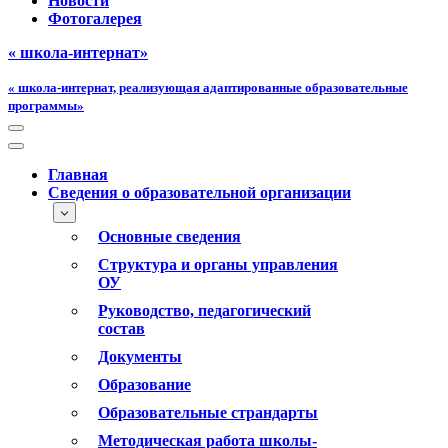
Новости
Фотогалерея
« школа-интернат»
« школа-интернат, реализующая адаптированные образовательные
программы»
Меню
навигации
Меню
навигации
Главная
Сведения о образовательной организации
Основные сведения
Структура и органы управления
ОУ
Руководство, педагогический
состав
Документы
Образование
Образовательные страндарты
Методическая работа школы-