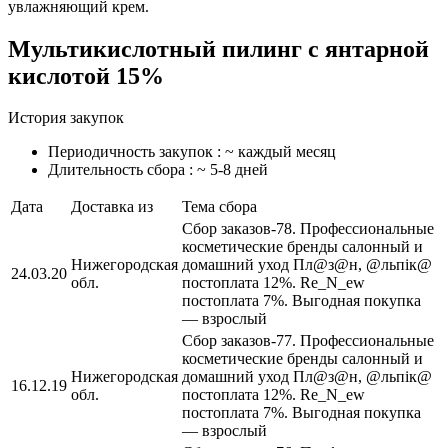
увлажняющий крем.
Мультикислотный пилинг с янтарной
кислотой 15%
История закупок
Периодичность закупок : ~ каждый месяц
Длительность сбора : ~ 5-8 дней
Дата
Доставка из
Тема сбора
Сбор заказов-78. Профессиональные
косметические бренды салонный и
Нижегородская
домашний уход Пл@з@н, @льпiк@
24.03.20
обл.
постоплата 12%. Re_N_ew
постоплата 7%. Выгодная покупка
— взрослый
Сбор заказов-77. Профессиональные
косметические бренды салонный и
Нижегородская
домашний уход Пл@з@н, @льпiк@
16.12.19
обл.
постоплата 12%. Re_N_ew
постоплата 7%. Выгодная покупка
— взрослый