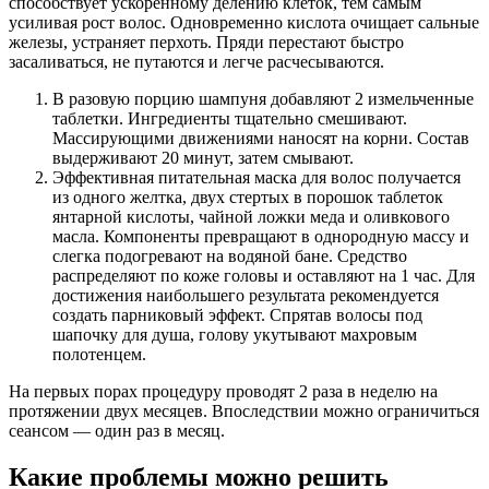
способствует ускоренному делению клеток, тем самым
усиливая рост волос. Одновременно кислота очищает сальные
железы, устраняет перхоть. Пряди перестают быстро
засаливаться, не путаются и легче расчесываются.
В разовую порцию шампуня добавляют 2 измельченные
таблетки. Ингредиенты тщательно смешивают.
Массирующими движениями наносят на корни. Состав
выдерживают 20 минут, затем смывают.
Эффективная питательная маска для волос получается
из одного желтка, двух стертых в порошок таблеток
янтарной кислоты, чайной ложки меда и оливкового
масла. Компоненты превращают в однородную массу и
слегка подогревают на водяной бане. Средство
распределяют по коже головы и оставляют на 1 час. Для
достижения наибольшего результата рекомендуется
создать парниковый эффект. Спрятав волосы под
шапочку для душа, голову укутывают махровым
полотенцем.
На первых порах процедуру проводят 2 раза в неделю на
протяжении двух месяцев. Впоследствии можно ограничиться
сеансом — один раз в месяц.
Какие проблемы можно решить