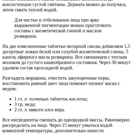
консистенции густой сметаны. Держать можно до получаса,
затем смыть теплой водой.
Для чистки и отбеливания лица при ярко
выраженной пигментации можно приготовить
составы с косметической глиной и маслом
розмарина.
На две измельченные таблетки янтарной смолы добавляем 1,5
десертные ложки белой или голубой косметической глины, 5
капель эфирного масла розмарина. Все смешиваем с теплым
молоком до густого кашеобразного состояния. Через 30 минут
удаляем состав прохладной водой.
Разгладить морщины, очистить закупоренные поры,
восстановить равный цвет лица поможет пилинг маска с
медом:
1 ст. л. толченых таблеток кислоты;
3 гр. меда;
2 ст. л. мякоти алоэ вера.
Все ингредиенты смешать до однородной массы. Равномерно
распределить на лице. Через 15 минут умыться водой
комнатной температуры, дополнительно нанести