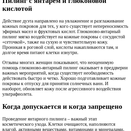
Пилинг с янтарем и глюконовой
кислотой
Действие дуэта направлено на увлажнение и разглаживание
кожных покровов для тех, у кого существует непереносимость
эфирных масел и фруктовых кислот. Глюконово-янтарный
пилинг мягко воздействует на кожные покровы с сосудистой
«сеточкой», также на сухую и чувствительную кожу.
Проникая в роговой слой, кислоты накапливаются там, и
долгое время питают клетки изнутри.
Отзывы многих женщин показывают, что неоценимую
помощь глюконово-янтарный пилинг оказывает в преддверии
важных мероприятий, когда существует необходимость
действовать быстро и четко. Хорошо подготавливает кожные
покровы к отпуску для принятия солнечных ванн. И
наоборот, обновляет кожу после агрессивного воздействия
ультрафиолета.
Когда допускается и когда запрещено
Проведение янтарного пилинга – важный этап
косметического ухода. Клетки очищаются, наполняются
влагой, активными веществами, витаминами и минералами,