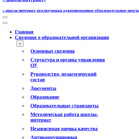
« школа-интернат, реализующая адаптированные образовательные прог
Меню
навигации
Меню
навигации
Главная
Сведения о образовательной организации
Основные сведения
Структура и органы управления
ОУ
Руководство, педагогический
состав
Документы
Образование
Образовательные страндарты
Методическая работа школы-
интернат
Независимая оценка качества
Антикоррупционная