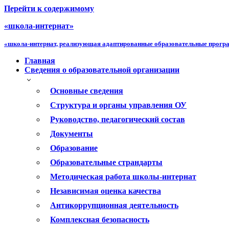
Перейти к содержимому
«школа-интернат»
«школа-интернат, реализующая адаптированные образовательные прог
Главная
Сведения о образовательной организации
Основные сведения
Структура и органы управления ОУ
Руководство, педагогический состав
Документы
Образование
Образовательные страндарты
Методическая работа школы-интернат
Независимая оценка качества
Антикоррупционная деятельность
Комплексная безопасность