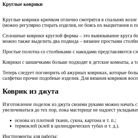
Круглые коврики
Круглые коврики крючком отлично смотрятся в спальнях возле
(можно регулярно стирать изделия, не боясь их выцветания и 
Сплошные коврики круглой формы – это вывязывание круга бол
можно также выделить два подвида – вязание простыми столб
Простые полотна со столбиками с накидами представляются сл
Коврики с шишечками больше подходят в детские комнаты, а т
Теперь следует поговорить об ажурных ковриках, которые боль
салфетки прочие подобные изделия. Для вязания ковриков вос
Коврик из джута
Изготовление поделок из джута своими руками можно начать с 
увеличиваться до тех пор, пока мастерице не надоест укладыв
основа из плотной ткани, сукна, картона и т. п.;
термоклей (клей в цилиндрических тубах и т. д.).
Инструменты для работы: