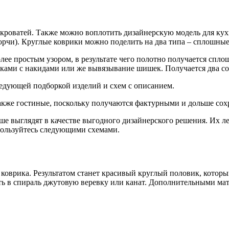
 кроватей. Также можно воплотить дизайнерскую модель для ку
порчи). Круглые коврики можно поделить на два типа – сплошны
ее простым узором, в результате чего полотно получается спл
иками с накидами или же вывязывание шишек. Получается два с
едующей подборкой изделий и схем с описанием.
акже гостиные, поскольку получаются фактурными и дольше сох
ше выглядят в качестве выгодного дизайнерского решения. Их л
пользуйтесь следующими схемами.
коврика. Результатом станет красивый круглый половик, которы
ать в спираль джутовую веревку или канат. Дополнительными ма