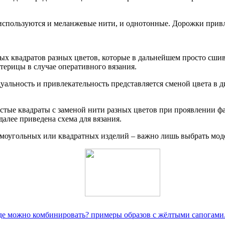
используются и меланжевые нити, и однотонные. Дорожки привле
тых квадратов разных цветов, которые в дальнейшем просто сши
терицы в случае оперативного вязания.
уальность и привлекательность представляется сменой цвета в 
стые квадраты с заменой нити разных цветов при проявлении ф
алее приведена схема для вязания.
моугольных или квадратных изделий – важно лишь выбрать моде
жде можно комбинировать? примеры образов с жёлтыми сапогами