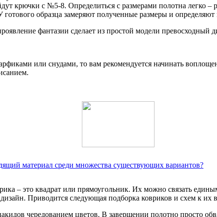
дут крючки с №5-8. Определиться с размерами полотна легко – р
У готового образца замеряют полученные размеры и определяют 
проявление фантазии сделает из простой модели превосходный д
рфиками или снудами, то вам рекомендуется начинать воплощен
исанием.
ходящий материал среди множества существующих вариантов?
рика – это квадрат или прямоугольник. Их можно связать едины
и дизайн. Приводится следующая подборка ковриков и схем к их
акидов чередованием цветов. В завершении полотно просто обвя