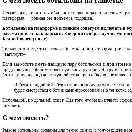
С чем носить ботильоны на танкетке
Несмотря на то, что мы объединили два вида в один сюжет, разл
платформа — ровная без подъемов подошва.
Ботильоны на платформе и танкете советуем включать в о
рассматривать как вариант. Завершить образ лучше удлине
Келли Роуленд ниже).
Только помните, что высокая танкетка или платформа зрительн
«вытянуто»
Если вы хотите иметь изящную пару ботильонов и при этом не 
представляют собой монолитную конструкцию. Нагрузка при хо
ботинки лучше под короткую облегающую юбку выше колена и
Избегать подобной обуви стоит полным дамам с массивн
будет смотреться с ботинками-кроссовками на танкетке (
Небольшой, но дельный совет. Для того чтобы выглядеть эффек
походки.
С чем носить?
Рыжие ботильоны созданы для темно-синих и голубых джинсов,