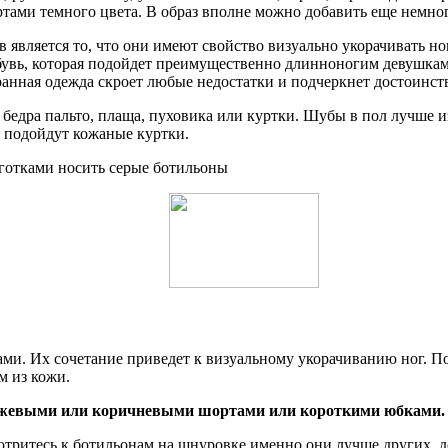
ами темного цвета. В образ вполне можно добавить еще немного
является то, что они имеют свойство визуально укорачивать но
бувь, которая подойдет преимущественно длинноногим девушка
ранная одежда скроет любые недостатки и подчеркнет достоинст
бедра пальто, плаща, пуховика или куртки. Шубы в пол лучше и
 подойдут кожаные куртки.
ками. Их сочетание приведет к визуальному укорачиванию ног. 
м из кожи.
бежевыми или коричневыми шортами или короткими юбками.
мотритесь к ботильонам на шнуровке именно они лучше других, 