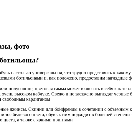
азы, фото
 ботильоны?
обувь настолько универсальная, что трудно представить к каком
евыми ботильонами и, как положено, предоставим наглядные фо
а или полусолнце, цветовая гамма может включать в себя как теп
очень высоком каблуке. Свежо и не заезжено выглядят черные б
и свободным кардиганом
 черные джинсы. Скинни или бойфренды в сочетании с объемным
чинос бежевого цвета, обувь к ним подходит в большей степен
 цвета, а также с яркими принтами