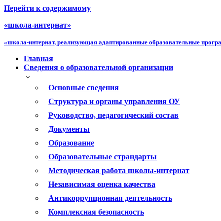
Перейти к содержимому
«школа-интернат»
«школа-интернат, реализующая адаптированные образовательные прог
Главная
Сведения о образовательной организации
Основные сведения
Структура и органы управления ОУ
Руководство, педагогический состав
Документы
Образование
Образовательные страндарты
Методическая работа школы-интернат
Независимая оценка качества
Антикоррупционная деятельность
Комплексная безопасность