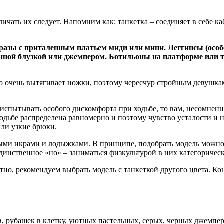
ичать их следует. Напомним как: танкетка – соединяет в себе каб
бразы с приталенным платьем миди или мини. Леггинсы (осо
нной блузкой или джемпером. Ботильоны на платформе или т
о очень вытягивает ножки, поэтому чересчур стройным девушкам 
испытывать особого дискомфорта при ходьбе, то вам, несомненно
дьбе распределена равномерно и поэтому чувство усталости и 
ли узкие брюки.
ыми икрами и лодыжками. В принципе, подобрать модель можно
единственное «но» – заниматься физкультурой в них категорическ
тно, рекомендуем выбрать модель с танкеткой другого цвета. К
 рубашек в клетку, уютных пастельных, серых, черных джемперо