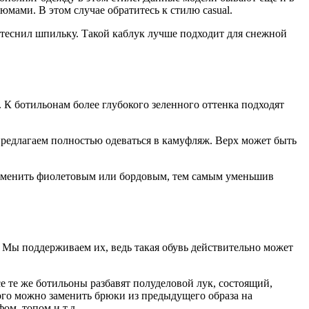
мами. В этом случае обратитесь к стилю casual.
вытеснил шпильку. Такой каблук лучше подходит для снежной
. К ботильонам более глубокого зеленного оттенка подходят
редлагаем полностью одеваться в камуфляж. Верх может быть
заменить фиолетовым или бордовым, тем самым уменьшив
 Мы поддерживаем их, ведь такая обувь действительно может
се те же ботильоны разбавят полуделовой лук, состоящий,
того можно заменить брюки из предыдущего образа на
ом, топом и т.д.