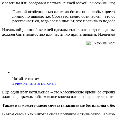
с зеленым или бордовым платьем, рыжей юбкой, высокими шорт
Главной особенностью женских ботильонов любых цветов 
линию по щиколотке. Соответственно ботильоны – это о
расстраиваться, ведь все понимают, что правильно подоб
Идеальной длинной верхней одежды станет длина до середины 
должен быть полностью или частично прилегающим. Идеально
Читайте также:
Зачем на пальто погоны?
Еще один враг ботильонов – это классические брюки со стрел
джинсов, прямым юбкам выше колена или как вариант легинса
Также вы можете смело сочетать замшевые ботильоны с 
В этом сезоне как никогда снова популярен стиль ретро. Прис