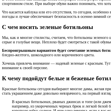
спортивном стиле. При выборе обуви важно понимать, что хоть
Что касается каблука или его отсутствия, то сегодня, особен
погоды и лучше обеспечивает безопасность в осенне-зимний се
С чем носить зеленые ботильоны
Мы, как и многие стилисты, считаем, что ботильоны зеленого 
серые и голубые вещи. Неплохо будет смотреться с такой обувь
Беспроигрышным вариантом будет сочетание зеленых ботил
бледно-желтого, шоколадного или коричневого цвета.
Хочешь привлечь внимание — надевай зеленые с красным. Тут
внимание к своей персоне.
К чему подойдут белые и бежевые боти
Красные ботильоны сегодня выбирают многие дамы, желая прив
стать украшением даже довольно невзрачного, на первый взгля
В красных ботильонах, рваных джинсах и топе (или джемп
например, из укороченных черных брюк и легкой белой б
короткую юбку-солнце. И еще одна ремарка, если у вас ес