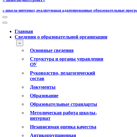
« школа-интернат, реализующая адаптированные образовательные прог
Меню
навигации
Меню
навигации
Главная
Сведения о образовательной организации
Основные сведения
Структура и органы управления
ОУ
Руководство, педагогический
состав
Документы
Образование
Образовательные страндарты
Методическая работа школы-
интернат
Независимая оценка качества
Антикоррупционная