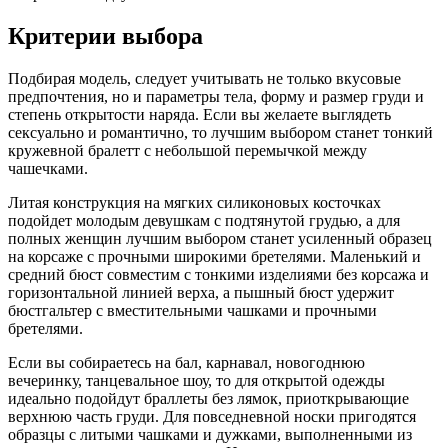
Критерии выбора
Подбирая модель, следует учитывать не только вкусовые
предпочтения, но и параметры тела, форму и размер груди и
степень открытости наряда. Если вы желаете выглядеть
сексуально и романтично, то лучшим выбором станет тонкий
кружевной бралетт с небольшой перемычкой между
чашечками.
Литая конструкция на мягких силиконовых косточках
подойдет молодым девушкам с подтянутой грудью, а для
полных женщин лучшим выбором станет усиленный образец
на корсаже с прочными широкими бретелями. Маленький и
средний бюст совместим с тонкими изделиями без корсажа и
горизонтальной линией верха, а пышный бюст удержит
бюстгальтер с вместительными чашками и прочными
бретелями.
Если вы собираетесь на бал, карнавал, новогоднюю
вечеринку, танцевальное шоу, то для открытой одежды
идеально подойдут браллеты без лямок, приоткрывающие
верхнюю часть груди. Для повседневной носки пригодятся
образцы с литыми чашками и дужками, выполненными из