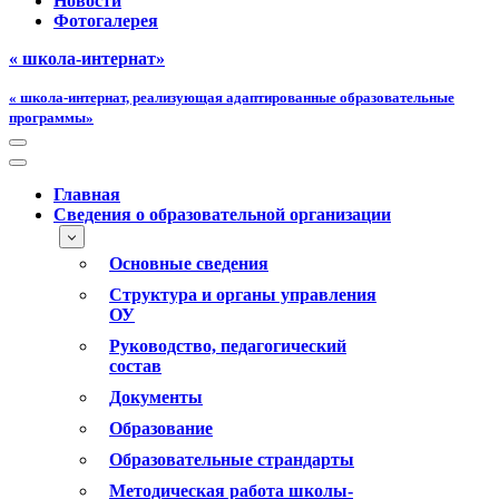
Новости
Фотогалерея
« школа-интернат»
« школа-интернат, реализующая адаптированные образовательные
программы»
Меню
навигации
Меню
навигации
Главная
Сведения о образовательной организации
Основные сведения
Структура и органы управления
ОУ
Руководство, педагогический
состав
Документы
Образование
Образовательные страндарты
Методическая работа школы-