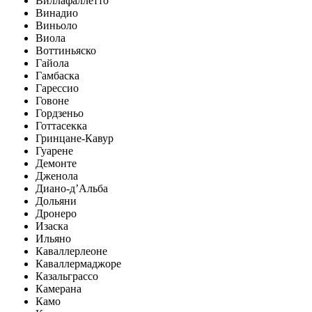
Виллафаллетто
Винадио
Виньоло
Виола
Воттиньяско
Гайола
Гамбаска
Гарессио
Говоне
Гордзеньо
Готтасекка
Гринцане-Кавур
Гуарене
Демонте
Дженола
Диано-д’Альба
Дольяни
Дронеро
Изаска
Ильяно
Каваллерлеоне
Каваллермаджоре
Казальграссо
Камерана
Камо