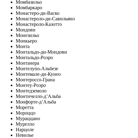
Момбазильо
Момбаркаро
Монастеро-ди-Васко
Монастероло-ди-Савильяно
Монастероло-Казотто
Мондови
Монезильо
Монкьеро
Монта
Монтальдо-ди-Мондови
Монтальдо-Роэро
Монтанера
Монтелупо-Альбезе
Монтемале-ди-Кунео
Монтероссо-Грана
Монтеу-Роэро
Монтедземоло
Монтичелло-д’Альба
Монфорте-д’Альба
Моретта
Мороццо
Мураццано
Мурелло
Нарцоле
Невилье