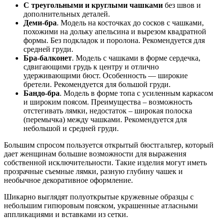
С треугольными и круглыми чашками
без швов и
дополнительных деталей.
Деми-бра
. Модель на косточках до сосков с чашками,
похожими на дольку апельсина и вырезом квадратной
формы. Без подкладок и поролона. Рекомендуется для
средней груди.
Бра-балконет
. Модель с чашками в форме сердечка,
сдвигающими грудь к центру и отлично
удерживающими бюст. Особенность — широкие
бретели. Рекомендуется для большой груди.
Бандо-бра
. Модель в форме топа с усиленным каркасом
и широким поясом. Преимущества – возможность
отстегивать лямки, недостаток – широкая полоска
(перемычка) между чашками. Рекомендуется для
небольшой и средней груди.
Большим спросом пользуется открытый бюстгальтер, который
дает женщинам большие возможности для выражения
собственной исключительности. Такие изделия могут иметь
прозрачные съемные лямки, разную глубину чашек и
необычное декоративное оформление.
Шикарно выглядят полуоткрытые кружевные образцы с
небольшим гипюровым пояском, украшенные атласными
аппликациями и вставками из сетки.