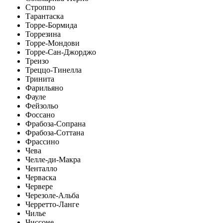
Строппо
Тарантаска
Торре-Бормида
Торрезина
Торре-Мондови
Торре-Сан-Джорджо
Треизо
Треццо-Тинелла
Тринита
Фарильяно
Фауле
Фейзольо
Фоссано
Фрабоза-Сопрана
Фрабоза-Соттана
Фрассино
Чева
Челле-ди-Макра
Ченталло
Черваска
Червере
Черезоле-Альба
Черретто-Ланге
Чилье
Чиссоне