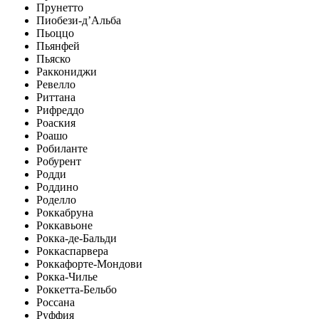
Прунетто
Пиобези-д’Альба
Пьоццо
Пьянфей
Пьяско
Раккониджи
Ревелло
Риттана
Рифреддо
Роаския
Роашо
Робиланте
Робурент
Родди
Роддино
Роделло
Роккабруна
Роккавьоне
Рокка-де-Бальди
Роккаспарвера
Роккафорте-Мондови
Рокка-Чилье
Роккетта-Бельбо
Россана
Руффия