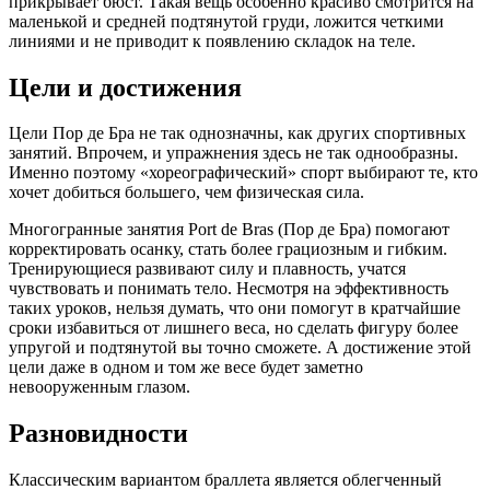
прикрывает бюст. Такая вещь особенно красиво смотрится на
маленькой и средней подтянутой груди, ложится четкими
линиями и не приводит к появлению складок на теле.
Цели и достижения
Цели Пор де Бра не так однозначны, как других спортивных
занятий. Впрочем, и упражнения здесь не так однообразны.
Именно поэтому «хореографический» спорт выбирают те, кто
хочет добиться большего, чем физическая сила.
Многогранные занятия Port de Bras (Пор де Бра) помогают
корректировать осанку, стать более грациозным и гибким.
Тренирующиеся развивают силу и плавность, учатся
чувствовать и понимать тело. Несмотря на эффективность
таких уроков, нельзя думать, что они помогут в кратчайшие
сроки избавиться от лишнего веса, но сделать фигуру более
упругой и подтянутой вы точно сможете. А достижение этой
цели даже в одном и том же весе будет заметно
невооруженным глазом.
Разновидности
Классическим вариантом браллета является облегченный