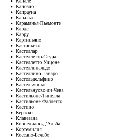
Канале
Канозио
Капрауна
Каральо
Караманья-Пьемонте
Карде
Карру
Картиньяно
Кастаньито
Кастеллар
Кастеллетто-Стура
Кастеллетто-Уццоне
Кастеллинальдо
Кастеллино-Танаро
Кастельдельфино
Кастельманьо
Кастельнуово-ди-Чева
Кастильоне-Тинелла
Кастильоне-Фаллетто
Кастино
Кераско
Клавезана
Корнелиано-д’Альба
Кортемилия
Коссано-Бельбо