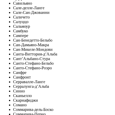
Савильяно
Сале-делле-Ланге
Сале-Сан-Джованни
Саличето
Салуццо
Сальмоур
Самбуко
Сампере
Сан-Бенедетто-Бельбо
Сан-Дамьяно-Макра
Сан-Микеле-Мондови
Санта-Виттория-д’Альба
Сант’Альбано-Стура
Санто-Стефано-Бельбо
Санто-Стефано-Роэро
Санфре
Санфронт
Серравалле-Ланге
Серралунга-д’Альба
Синио
Сканьелло
Скарнафиджи
Сомано
Соммарива-дель-Боско
Соммарива-Перно