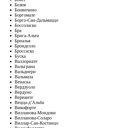
Бозия
Бонвичино
Боргомале
Борго-Сан-Дальмаццо
Боссоласко
Бра
Брига-Альта
Бриалья
Бронделло
Броссаско
Буска
Валлориате
Вальграна
Вальдиери
Вальмала
Венаска
Вердзуоло
Вердуно
Вернанте
Вецца-д’Альба
Викофорте
Вилланова-Мондови
Вилланова-Соларо
Виллар-Сан-Костанцо