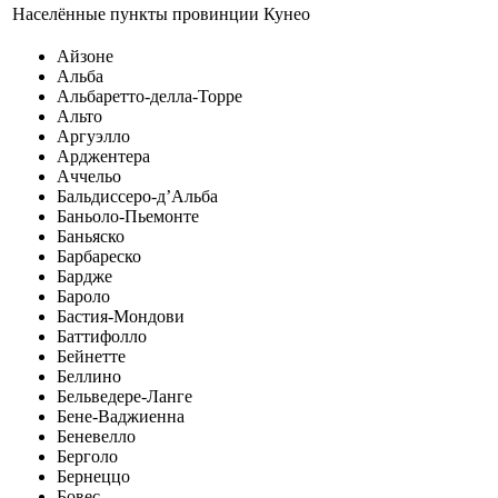
Населённые пункты провинции Кунео
Айзоне
Альба
Альбаретто-делла-Торре
Альто
Аргуэлло
Арджентера
Аччельо
Бальдиссеро-д’Альба
Баньоло-Пьемонте
Баньяско
Барбареско
Бардже
Бароло
Бастия-Мондови
Баттифолло
Бейнетте
Беллино
Бельведере-Ланге
Бене-Ваджиенна
Беневелло
Берголо
Бернеццо
Бовес