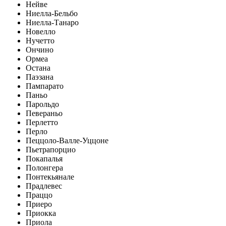
Нейве
Ниелла-Бельбо
Ниелла-Танаро
Новелло
Нучетто
Ончино
Ормеа
Остана
Паэзана
Пампарато
Паньо
Парольдо
Певераньо
Перлетто
Перло
Пеццоло-Валле-Уццоне
Пьетрапорцио
Покапалья
Полонгера
Понтекьянале
Прадлевес
Праццо
Приеро
Приокка
Приола