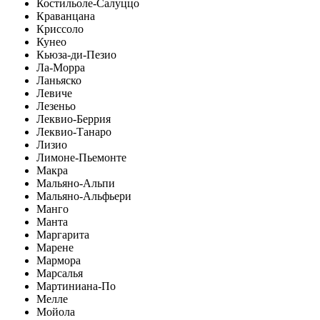
Костильоле-Салуццо
Краванцана
Криссоло
Кунео
Кьюза-ди-Пезио
Ла-Морра
Ланьяско
Левиче
Лезеньо
Леквио-Беррия
Леквио-Танаро
Лизио
Лимоне-Пьемонте
Макра
Мальяно-Альпи
Мальяно-Альфьери
Манго
Манта
Маргарита
Марене
Мармора
Марсалья
Мартиниана-По
Мелле
Мойола