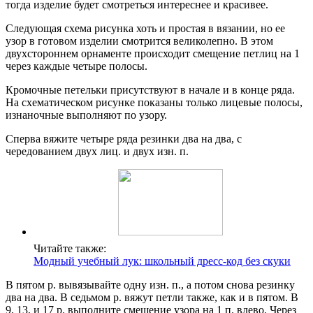
тогда изделие будет смотреться интереснее и красивее.
Следующая схема рисунка хоть и простая в вязании, но ее
узор в готовом изделии смотрится великолепно. В этом
двухстороннем орнаменте происходит смещение петлиц на 1
через каждые четыре полосы.
Кромочные петельки присутствуют в начале и в конце ряда.
На схематическом рисунке показаны только лицевые полосы,
изнаночные выполняют по узору.
Сперва вяжите четыре ряда резинки два на два, с
чередованием двух лиц. и двух изн. п.
Читайте также:
Модный учебный лук: школьный дресс-код без скуки
В пятом р. вывязывайте одну изн. п., а потом снова резинку
два на два. В седьмом р. вяжут петли также, как и в пятом. В
9, 13, и 17 р. выполните смещение узора на 1 п. влево. Через