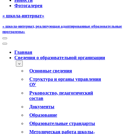
Новости
Фотогалерея
« школа-интернат»
« школа-интернат, реализующая адаптированные образовательные
программы»
Меню
навигации
Меню
навигации
Главная
Сведения о образовательной организации
Основные сведения
Структура и органы управления
ОУ
Руководство, педагогический
состав
Документы
Образование
Образовательные страндарты
Методическая работа школы-