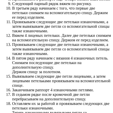
Следующий парный рядок вяжем по рисунку.
В третьем ряду начинаем с того, что первые две
петельки снимаем на вспомогательную спицу. Держим
ее перед изделием.
Провязываем следующие две петельки изнаночными, а
затем вывязываем две петли со вспомогательной спицы
также изнаночными.
Вяжем 4 лицевых петельки. Далее две петельки снимаем
на вспомогательную спицу. Держим ее перед изделием.
Провязываем следующие две петельки изнаночными, а
затем вывязываем две петли со вспомогательной спицы
также изнаночными.
В пятом ряду начинаем с вязания 4 изнаночных петель.
Снимаем последующие две петельки на
дополнительную спицу.
Держим спицу за полотном.
Вывязываем следующие две петли лицевыми, а затем
лицевыми петельками провязываем на вспомогательной
спице.
Заканчиваем раппорт 4 изнаночными петлями.
В седьмом рядке после кромочной две петли
перебрасываем на дополнительную спицу.
Оставляем их за работой и провязываем следующих две
петельки изнаночными.
Теперь изнаночными вывязываем петли со