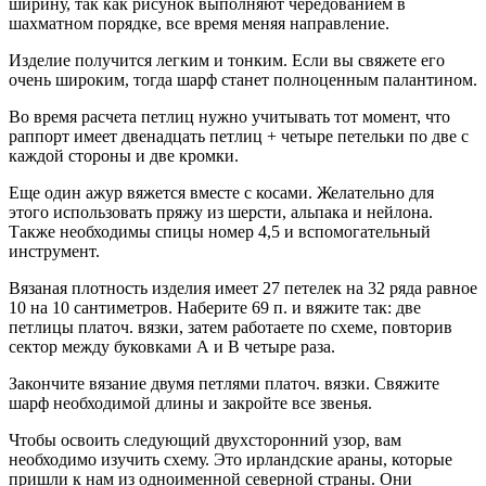
ширину, так как рисунок выполняют чередованием в
шахматном порядке, все время меняя направление.
Изделие получится легким и тонким. Если вы свяжете его
очень широким, тогда шарф станет полноценным палантином.
Во время расчета петлиц нужно учитывать тот момент, что
раппорт имеет двенадцать петлиц + четыре петельки по две с
каждой стороны и две кромки.
Еще один ажур вяжется вместе с косами. Желательно для
этого использовать пряжу из шерсти, альпака и нейлона.
Также необходимы спицы номер 4,5 и вспомогательный
инструмент.
Вязаная плотность изделия имеет 27 петелек на 32 ряда равное
10 на 10 сантиметров. Наберите 69 п. и вяжите так: две
петлицы платоч. вязки, затем работаете по схеме, повторив
сектор между буковками А и В четыре раза.
Закончите вязание двумя петлями платоч. вязки. Свяжите
шарф необходимой длины и закройте все звенья.
Чтобы освоить следующий двухсторонний узор, вам
необходимо изучить схему. Это ирландские араны, которые
пришли к нам из одноименной северной страны. Они