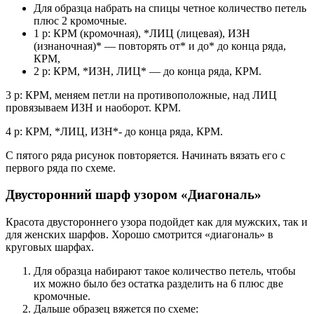
Для образца набрать на спицы четное количество петель
плюс 2 кромочные.
1 р: КРМ (кромочная), *ЛИЦ (лицевая), ИЗН
(изнаночная)* — повторять от* и до* до конца ряда,
КРМ,
2 р: КРМ, *ИЗН, ЛИЦ* — до конца ряда, КРМ.
3 р: КРМ, меняем петли на противоположные, над ЛИЦ
провязываем ИЗН и наоборот. КРМ.
4 р: КРМ, *ЛИЦ, ИЗН*- до конца ряда, КРМ.
С пятого ряда рисунок повторяется. Начинать вязать его с
первого ряда по схеме.
Двусторонний шарф узором «Диагональ»
Красота двустороннего узора подойдет как для мужских, так и
для женских шарфов. Хорошо смотрится «диагональ» в
круговых шарфах.
Для образца набирают такое количество петель, чтобы
их можно было без остатка разделить на 6 плюс две
кромочные.
Дальше образец вяжется по схеме: