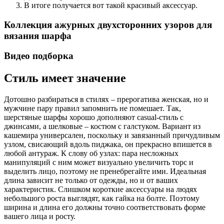
В итоге получается вот такой красивый аксессуар.
Коллекция ажурных двухсторонних узоров для
вязания шарфа
Видео подборка
Стиль имеет значение
Дотошно разбираться в стилях – прерогатива женская, но и
мужчине пару правил запомнить не помешает. Так,
шерстяные шарфы хорошо дополняют casual-стиль с
джинсами, а шелковые – костюм с галстуком. Вариант из
кашемира универсален, поскольку и завязанный причудливым
узлом, свисающий вдоль пиджака, он прекрасно впишется в
любой антураж. К слову об узлах: пара несложных
манипуляций с ним может визуально увеличить торс и
выделить лицо, поэтому не пренебрегайте ими. Идеальная
длина зависит не только от одежды, но и от ваших
характеристик. Слишком короткие аксессуары на людях
небольшого роста выглядят, как гайка на болте. Поэтому
ширина и длина его должны точно соответствовать форме
вашего лица и росту.