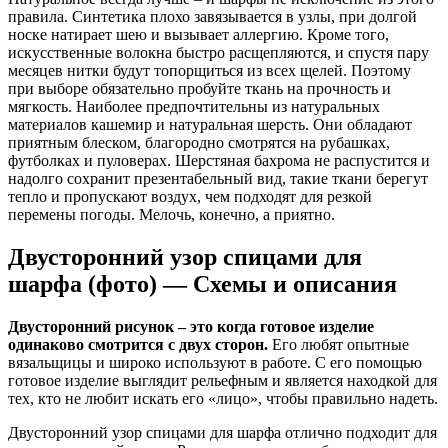
правила. Синтетика плохо завязывается в узлы, при долгой
носке натирает шею и вызывает аллергию. Кроме того,
искусственные волокна быстро расщепляются, и спустя пару
месяцев нитки будут топорщиться из всех щелей. Поэтому
при выборе обязательно пробуйте ткань на прочность и
мягкость. Наиболее предпочтительны из натуральных
материалов кашемир и натуральная шерсть. Они обладают
приятным блеском, благородно смотрятся на рубашках,
футболках и пуловерах. Шерстяная бахрома не распустится и
надолго сохранит презентабельный вид, такие ткани берегут
тепло и пропускают воздух, чем подходят для резкой
перемены погоды. Мелочь, конечно, а приятно.
Двусторонний узор спицами для
шарфа (фото) — Схемы и описания
Двусторонний рисунок – это когда готовое изделие
одинаково смотрится с двух сторон.
Его любят опытные
вязальщицы и широко используют в работе. С его помощью
готовое изделие выглядит рельефным и является находкой для
тех, кто не любит искать его «лицо», чтобы правильно надеть.
Двусторонний узор спицами для шарфа отлично подходит для