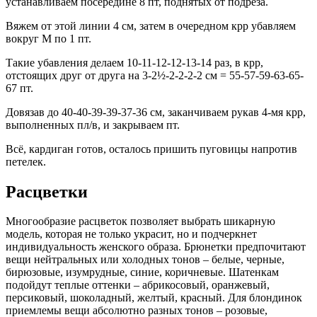
устанавливаем посередине 8 пт, поднятых от подреза.
Вяжем от этой линии 4 см, затем в очередном крр убавляем
вокруг М по 1 пт.
Такие убавления делаем 10-11-12-12-13-14 раз, в крр,
отстоящих друг от друга на 3-2½-2-2-2-2 см = 55-57-59-63-65-
67 пт.
Довязав до 40-40-39-39-37-36 см, заканчиваем рукав 4-мя крр,
выполненных пл/в, и закрываем пт.
Всё, кардиган готов, осталось пришить пуговицы напротив
петелек.
Расцветки
Многообразие расцветок позволяет выбрать шикарную
модель, которая не только украсит, но и подчеркнет
индивидуальность женского образа. Брюнетки предпочитают
вещи нейтральных или холодных тонов – белые, черные,
бирюзовые, изумрудные, синие, коричневые. Шатенкам
подойдут теплые оттенки – абрикосовый, оранжевый,
персиковый, шоколадный, желтый, красный. Для блондинок
приемлемы вещи абсолютно разных тонов – розовые,