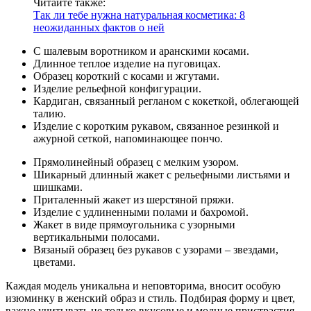
Читайте также:
Так ли тебе нужна натуральная косметика: 8
неожиданных фактов о ней
С шалевым воротником и аранскими косами.
Длинное теплое изделие на пуговицах.
Образец короткий с косами и жгутами.
Изделие рельефной конфигурации.
Кардиган, связанный регланом с кокеткой, облегающей
талию.
Изделие с коротким рукавом, связанное резинкой и
ажурной сеткой, напоминающее пончо.
Прямолинейный образец с мелким узором.
Шикарный длинный жакет с рельефными листьями и
шишками.
Приталенный жакет из шерстяной пряжи.
Изделие с удлиненными полами и бахромой.
Жакет в виде прямоугольника с узорными
вертикальными полосами.
Вязаный образец без рукавов с узорами – звездами,
цветами.
Каждая модель уникальна и неповторима, вносит особую
изюминку в женский образ и стиль. Подбирая форму и цвет,
важно учитывать не только вкусовые и модные пристрастия,