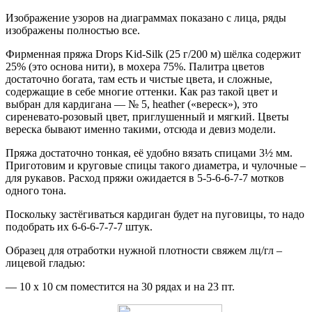
Изображение узоров на диаграммах показано с лица, ряды
изображены полностью все.
Фирменная пряжа Drops Kid-Silk (25 г/200 м) шёлка содержит
25% (это основа нити), в мохера 75%. Палитра цветов
достаточно богата, там есть и чистые цвета, и сложные,
содержащие в себе многие оттенки. Как раз такой цвет и
выбран для кардигана — № 5, heather («вереск»), это
сиреневато-розовый цвет, приглушенный и мягкий. Цветы
вереска бывают именно такими, отсюда и девиз модели.
Пряжа достаточно тонкая, её удобно вязать спицами 3½ мм.
Приготовим и круговые спицы такого диаметра, и чулочные –
для рукавов. Расход пряжи ожидается в 5-5-6-6-7-7 мотков
одного тона.
Поскольку застёгиваться кардиган будет на пуговицы, то надо
подобрать их 6-6-6-7-7-7 штук.
Образец для отработки нужной плотности свяжем лц/гл –
лицевой гладью:
— 10 х 10 см поместится на 30 рядах и на 23 пт.