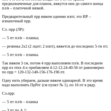
предназначенные для планок, вяжутся они до самого конца
пл/в – платочной вязкой.
Предварительный прр вяжем одними изпт, это ИР –
изнаночный прр.
Сл. прр (ЛР):
— 5 пт пл/в – планка;
— резинка 2х2 (2 лцпт; 2 изпт), вяжется до последних 5-ти пт;
— 5 пт пл/в – планка.
Так вяжем 3 см, потом 4 прр выполняем пл/в. В последнем
прр из этих 4-х прибавляем 4-12-12-24-40-56 пт равномерно
по прр = 120-132-140-156-176-196 пт.
Одну нить убираем, дальше вяжем одинарной. В это время
надо выполнять ПрРег (см пункт № 1), по 16 пт в ряду.
Сл.прр:
— 5 пт пл/в – планка
— 3 пт по А.1;