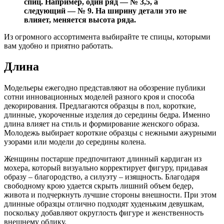
спиц. Например, один ряд — № 3,5, а
следующий — № 9. На ширину детали это не
влияет, меняется высота ряда.
Из огромного ассортимента выбирайте те спицы, которыми
вам удобно и приятно работать.
Длина
Модельеры ежегодно представляют на обозрение публики
сотни инновационных моделей разного кроя и способа
декорирования. Предлагаются образцы в пол, короткие,
длинные, укороченные изделия до середины бедра. Именно
длина влияет на стиль и формирование женского образа.
Молодежь выбирает короткие образцы с нежными ажурными
узорами или модели до середины колена.
Женщины постарше предпочитают длинный кардиган из
мохера, который визуально корректирует фигуру, придавая
образу – благородство, а силуэту – изящность. Благодаря
свободному крою удается скрыть лишний объем бедер,
живота и подчеркнуть лучшие стороны внешности. При этом
длинные образцы отлично подходят худеньким девушкам,
поскольку добавляют округлость фигуре и женственность
внешнему облику.