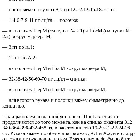
— повторяем 6 пт узора А.2 на 12-12-12-15-18-21 пт;
— 1-4-6-7-9-11 пт лц/гл — полочка;
— выполняем ПерМ (см пункт № 2.1) и ПосМ (см пункт №
2.2) вокруг маркера М;
— 3 пт по А.1;
— 12 пт по А.2;
— выполняем ПерМ и ПосМ вокруг маркера М;
— 32-38-42-50-60-70 пт лц/гл – спинка;
— выполняем ПерМ и ПосМ вокруг маркера М;
— для второго рукава и полочки вяжем симметрично до
конца прр.
Так и работаем по данной установке. Прибавления пт
продолжаются до того момента, как на спицах окажется 312-
340-364-396-432-468 пт, в расстоянии это 19-20-21-22-24-26
см. Рукава вяжем по обеим диаграммам, А.1 и А.2, и в сл.прр
отложим пт рукавов на потом. Вместо них наберём по 8 пт