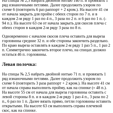
На спицы № 2,5 набрать двойной нитью 140 п. и провязать 1
ряд изнаночными петлями. Далее продолжить узором по
схеме 6 (повторить 6 раз раппорт + 2 кром.). На высоте 41 см
от начала закрыть для пройм с обеих сторон по 7 п. и в
каждом 2-м ряду 1 раз по 4 п., 3 раза по 2 п. и 6 раз по 1 п. (-
94 п.). На высоте 63 см от начала закрыть для скосов плеча с
обеих сторон в каждом 2-м ряду 3 раза по 8 п.
Одновременно с началом скосов плеча оставить для выреза
горловины средние 32 п. и обе стороны закончить раздельно.
По краю выреза оставлять в каждом 2-м ряду 1 раз 5 п., 1 раз 2
п. Симметрично закончить второе плечо, на спицах должно
остаться 46 п. горловины.
Левая полочка:
На спицы № 2,5 набрать двойной нитью 71 п. и провязать 1
ряд изнаночными петлями. Далее продолжить узором по
схеме 6 (повторить 3 раза раппорт + 2 кром.). На высоте 41 см
от начала справа выполнить пройму, как на спинке (» 48 п.).
На высоте 55 см от начала для выреза горловины оставить с
левой стороны 8 п. и в каждом 2-м ряду 1 раз 4 п., 3 раза по 2
п., 6 раз по 1 п. Далее вязать прямо, петли горловины оставить
открытыми. На высоте 63 см выполнить справа плечевой
скос, как на спинке.