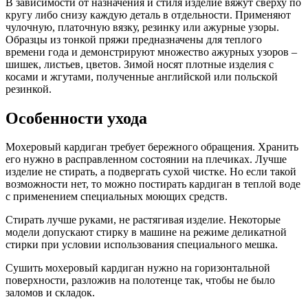
В зависимости от назначения и стиля изделие вяжут сверху по
кругу либо снизу каждую деталь в отдельности. Применяют
чулочную, платочную вязку, резинку или ажурные узоры.
Образцы из тонкой пряжи предназначены для теплого
времени года и демонстрируют множество ажурных узоров –
шишек, листьев, цветов. Зимой носят плотные изделия с
косами и жгутами, полученные английской или польской
резинкой.
Особенности ухода
Мохеровый кардиган требует бережного обращения. Хранить
его нужно в расправленном состоянии на плечиках. Лучше
изделие не стирать, а подвергать сухой чистке. Но если такой
возможности нет, то можно постирать кардиган в теплой воде
с применением специальных моющих средств.
Стирать лучше руками, не растягивая изделие. Некоторые
модели допускают стирку в машине на режиме деликатной
стирки при условии использования специального мешка.
Сушить мохеровый кардиган нужно на горизонтальной
поверхности, разложив на полотенце так, чтобы не было
заломов и складок.