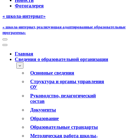
Новости
Фотогалерея
« школа-интернат»
« школа-интернат, реализующая адаптированные образовательные
программы»
Меню
навигации
Меню
навигации
Главная
Сведения о образовательной организации
Основные сведения
Структура и органы управления
ОУ
Руководство, педагогический
состав
Документы
Образование
Образовательные страндарты
Методическая работа школы-