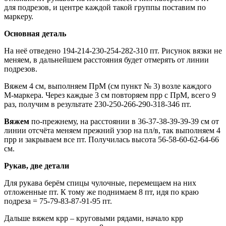
для подрезов, и центре каждой такой группы поставим по
маркеру.
Основная деталь
На неё отведено 194-214-230-254-282-310 пт. Рисунок вязки не
меняем, в дальнейшем расстояния будет отмерять от линии
подрезов.
Вяжем 4 см, выполняем ПрМ (см пункт № 3) возле каждого
М-маркера. Через каждые 3 см повторяем прр с ПрМ, всего 9
раз, получим в результате 230-250-266-290-318-346 пт.
Вяжем
по-прежнему, на расстоянии в 36-37-38-39-39-39 см от
линии отсчёта меняем прежний узор на пл/в, так выполняем 4
прр и закрываем все пт. Получилась высота 56-58-60-62-64-66
см.
Рукав, две детали
Для рукава берём спицы чулочные, перемещаем на них
отложенные пт. К тому же поднимаем 8 пт, идя по краю
подреза = 75-79-83-87-91-95 пт.
Дальше вяжем крр – круговыми рядами, начало крр