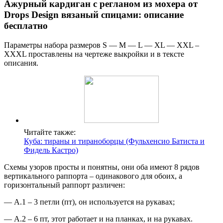
Ажурный кардиган с регланом из мохера от
Drops Design вязаный спицами: описание
бесплатно
Параметры набора размеров S — M — L — XL — XXL –
XXXL проставлены на чертеже выкройки и в тексте
описания.
Читайте также:
Куба: тираны и тираноборцы (Фульхенсио Батиста и
Фидель Кастро)
Схемы узоров просты и понятны, они оба имеют 8 рядов
вертикального раппорта – одинакового для обоих, а
горизонтальный раппорт различен:
— А.1 – 3 петли (пт), он используется на рукавах;
— А.2 – 6 пт, этот работает и на планках, и на рукавах.