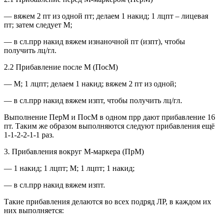
— вяжем 2 пт из одной пт; делаем 1 накид; 1 лцпт – лицевая
пт; затем следует М;
— в сл.прр накид вяжем изнаночной пт (изпт), чтобы
получить лц/гл.
2.2 Прибавление после М (ПосМ)
— М; 1 лцпт; делаем 1 накид; вяжем 2 пт из одной;
— в сл.прр накид вяжем изпт, чтобы получить лц/гл.
Выполнение ПерМ и ПосМ в одном прр дают прибавление 16
пт. Таким же образом выполняются следуют прибавления ещё
1-1-2-2-1-1 раз.
3. Прибавления вокруг М-маркера (ПрМ)
— 1 накид; 1 лцпт; М; 1 лцпт; 1 накид;
— в сл.прр накид вяжем изпт.
Такие прибавления делаются во всех подряд ЛР, в каждом их
них выполняется: