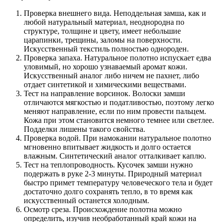
Проверка внешнего вида. Неподдельная замша, как и
любой натуральный материал, неоднородна по
структуре, толщине и цвету, имеет небольшие
царапинки, трещины, заломы на поверхности.
Искусственный текстиль полностью однороден.
Проверка запаха. Натуральное полотно испускает едва
уловимый, но хорошо узнаваемый аромат кожи.
Искусственный аналог либо ничем не пахнет, либо
отдает синтетикой и химическими веществами.
Тест на направление ворсинок. Волоски замши
отличаются мягкостью и податливостью, поэтому легко
меняют направление, если по ним провести пальцем.
Кожа при этом становится немного темнее или светлее.
Подделки лишены такого свойства.
Проверка водой. При намокании натуральное полотно
мгновенно впитывает жидкость и долго остается
влажным. Синтетический аналог отталкивает каплю.
Тест на теплопроводность. Кусочек замши нужно
подержать в руке 2-3 минуты. Природный материал
быстро примет температуру человеческого тела и будет
достаточно долго сохранять тепло, в то время как
искусственный останется холодным.
Осмотр среза. Происхождение полотна можно
определить, изучив необработанный край кожи на