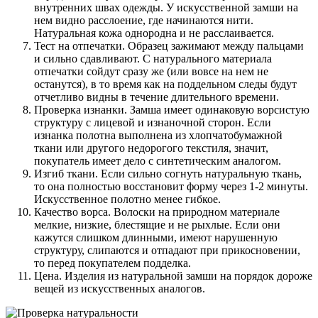
внутренних швах одежды. У искусственной замши на
нем видно расслоение, где начинаются нити.
Натуральная кожа однородна и не расслаивается.
Тест на отпечатки. Образец зажимают между пальцами
и сильно сдавливают. С натурального материала
отпечатки сойдут сразу же (или вовсе на нем не
останутся), в то время как на поддельном следы будут
отчетливо видны в течение длительного времени.
Проверка изнанки. Замша имеет одинаковую ворсистую
структуру с лицевой и изнаночной сторон. Если
изнанка полотна выполнена из хлопчатобумажной
ткани или другого недорогого текстиля, значит,
покупатель имеет дело с синтетическим аналогом.
Изгиб ткани. Если сильно согнуть натуральную ткань,
то она полностью восстановит форму через 1-2 минуты.
Искусственное полотно менее гибкое.
Качество ворса. Волоски на природном материале
мелкие, низкие, блестящие и не рыхлые. Если они
кажутся слишком длинными, имеют нарушенную
структуру, слипаются и отпадают при прикосновении,
то перед покупателем подделка.
Цена. Изделия из натуральной замши на порядок дороже
вещей из искусственных аналогов.