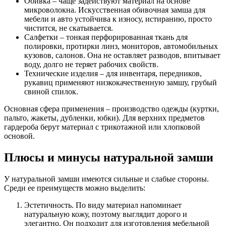
Обивка – чаще задействуют материал на основе
микроволокна. Искусственная обивочная замша для
мебели и авто устойчива к износу, истиранию, просто
чистится, не скатывается.
Салфетки – тонкая перфорированная ткань для
полировки, протирки линз, мониторов, автомобильных
кузовов, салонов. Она не оставляет разводов, впитывает
воду, долго не теряет рабочих свойств.
Технические изделия – для инвентаря, передников,
рукавиц применяют низкокачественную замшу, грубый
свиной спилок.
Основная сфера применения – производство одежды (куртки,
пальто, жакеты, дубленки, юбки). Для верхних предметов
гардероба берут материал с трикотажной или хлопковой
основой.
Плюсы и минусы натуральной замши
У натуральной замши имеются сильные и слабые стороны.
Среди ее преимуществ можно выделить:
Эстетичность. По виду материал напоминает
натуральную кожу, поэтому выглядит дорого и
элегантно. Он подходит для изготовления мебельной