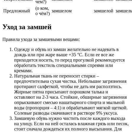
чем?)
(о ком,
Предложный
замшелом
замшелой
замшел
о чём?)
Уход за замшей
Правила ухода за замшевыми вещами:
Одежду и обувь из замши желательно не надевать в
дождь или при жаре выше +35 °C. Если ее все же
приходится носить, то перед прогулкой рекомендуется
обработать текстиль специальными спреями или
кремами.
Натуральная ткань не переносит стирки –
предпочтительна сухая чистка. Небольшие загрязнения
протирают салфеткой, чтобы не дать им расползтись.
Жирные пятна присыпают порошком талька и
оставляют на 2-3 часа. Стойкие, обширные загрязнения
опрыскивают смесью нашатырного спирта и мыльной
воды (пропорция – 4:1) и обрабатывают мягкой щеткой.
Солевые разводы смачивают в растворе 9% уксуса.
Замшевую обувь нужно чистить после каждого выхода
на улицу. Если на ней осталась влажная грязь или песок,
стоит сначала дождаться их полного высыхания. Для