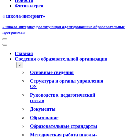
Новости
Фотогалерея
« школа-интернат»
« школа-интернат, реализующая адаптированные образовательные
программы»
Меню
навигации
Меню
навигации
Главная
Сведения о образовательной организации
Основные сведения
Структура и органы управления
ОУ
Руководство, педагогический
состав
Документы
Образование
Образовательные страндарты
Методическая работа школы-