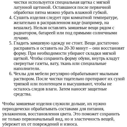
чистки используется специальная щетка с мягкой
латунной щетиной. Оставшиеся после первичной
обработки пятна можно убрать влажной губкой.
Сушить изделия следует при комнатной температуре,
желательно в расправленном виде (например, на
вешалке). Нельзя оставлять замшевые вещи рядом с
радиатором, батареей или под прямыми солнечными
лучами.
Гладить замшевую одежду не стоит. Вещи достаточно
расправить и оставить на 20-30 минут – они восстановят
форму. При необходимости убирают складки мягкой
щеткой. Чтобы сохранить форму обуви, внутрь кладут
свернутые газеты, вату, ткань или специальные
наполнители.
Чехлы для мебели регулярно обрабатывают мыльным
раствором. После чистки тщательно протирают их сухой
тряпкой или полотенцем и высушивают, чтобы не
осталось следов влаги. Затем наносят защитные
средства.
Чтобы замшевые изделия служили дольше, их нужно
периодически обрабатывать составами для питания,
увлажнения, восстановления цвета. Это поможет сохранить
не только первоначальный вид, но и эластичность вещей,
убережет их от повреждений и износа.