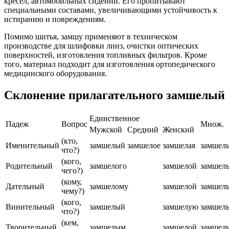
кресел, автомобильных сидений. Его пропитывают
специальными составами, увеличивающими устойчивость к
истиранию и повреждениям.
Помимо шитья, замшу применяют в техническом
производстве для шлифовки линз, очистки оптических
поверхностей, изготовления топливных фильтров. Кроме
того, материал подходит для изготовления ортопедического
медицинского оборудования.
Склонение прилагательного замшелый
Единственное
Падеж
Вопрос
Множ.
Мужской
Средний
Женский
(кто,
Именительный
замшелый
замшелое
замшелая
замшел
что?)
(кого,
Родительный
замшелого
замшелой
замшел
чего?)
(кому,
Дательный
замшелому
замшелой
замшел
чему?)
(кого,
Винительный
замшелый
замшелую
замшел
что?)
(кем,
Творительный
замшелым
замшелой
замшел