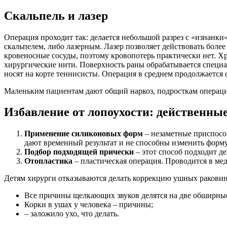
Скальпель и лазер
Операция проходит так: делается небольшой разрез с «изнанк
скальпелем, либо лазерным. Лазер позволяет действовать более
кровеносные сосуды, поэтому кровопотерь практически нет. Х
хирургические нити. Поверхность раны обрабатывается специал
носят на корте теннисисты. Операция в среднем продолжается о
Маленьким пациентам дают общий наркоз, подросткам операц
Избавление от лопоухости: действенны
Применение силиконовых форм
– незаметные приспосо
дают временный результат и не способны изменить форм
Подбор подходящей прически
– этот способ подходит д
Отопластика
– пластическая операция. Проводится в мед
Детям хирурги отказываются делать коррекцию ушных раковин
Все причины щелкающих звуков делятся на две обширные
Корки в ушах у человека – причины;
– заложило ухо, что делать.