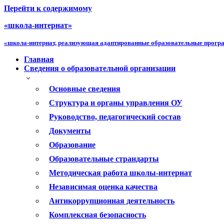
Перейти к содержимому
«школа-интернат»
«школа-интернат, реализующая адаптированные образовательные прог
Главная
Сведения о образовательной организации
Основные сведения
Структура и органы управления ОУ
Руководство, педагогический состав
Документы
Образование
Образовательные страндарты
Методическая работа школы-интернат
Независимая оценка качества
Антикоррупционная деятельность
Комплексная безопасность