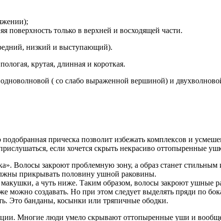
яжении);
я поверхность только в верхней и восходящей части.
средний, низкий и выступающий).
ологая, крутая, длинная и короткая.
 одноволновой ( со слабо выраженной вершиной) и двухволново
одобранная прическа позволит избежать комплексов и усмешек
 прислушаться, если хочется скрыть некрасиво оттопыренные уш
а». Волосы закроют проблемную зону, а образ станет стильным
олжны прикрывать половину ушной раковины.
у макушки, а чуть ниже. Таким образом, волосы закроют ушные 
 можно создавать. Но при этом следует выделять пряди по бок
ть. Это банданы, косынки или тряпичные ободки.
рации. Многие люди умело скрывают оттопыренные уши и вообще