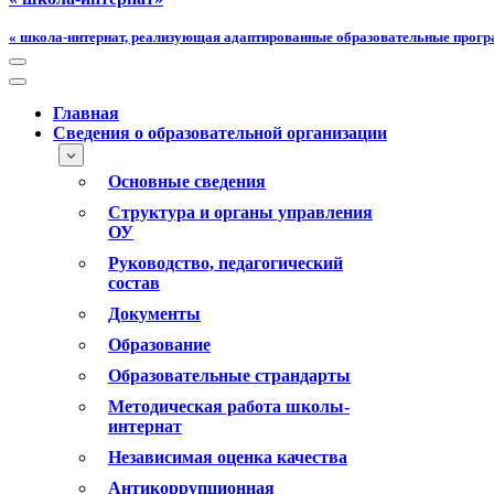
« школа-интернат, реализующая адаптированные образовательные прог
Меню
навигации
Меню
навигации
Главная
Сведения о образовательной организации
Основные сведения
Структура и органы управления
ОУ
Руководство, педагогический
состав
Документы
Образование
Образовательные страндарты
Методическая работа школы-
интернат
Независимая оценка качества
Антикоррупционная