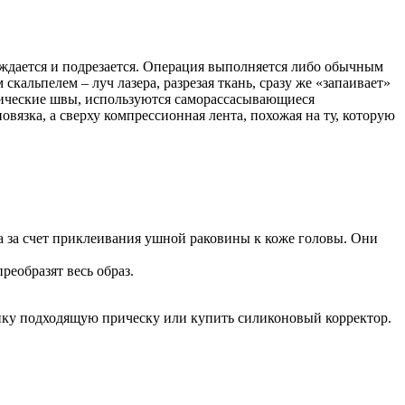
ождается и подрезается. Операция выполняется либо обычным
кальпелем – луч лазера, разрезая ткань, сразу же «запаивает»
етические швы, используются саморассасывающиеся
язка, а сверху компрессионная лента, похожая на ту, которую
а за счет приклеивания ушной раковины к коже головы. Они
еобразят весь образ.
енку подходящую прическу или купить силиконовый корректор.