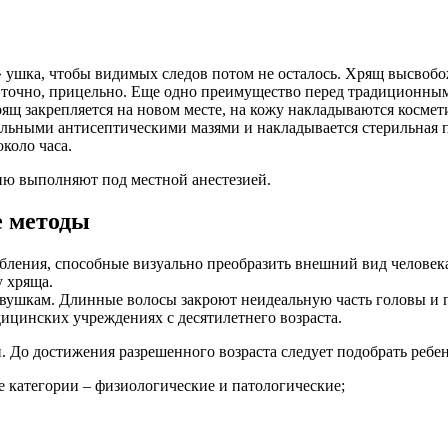
и» ушка, чтобы видимых следов потом не осталось. Хрящ высвоб
 точно, прицельно. Еще одно преимущество перед традиционным с
рящ закрепляется на новом месте, на кожу накладываются косм
ьными антисептическими мазями и накладывается стерильная пов
коло часа.
ию выполняют под местной анестезией.
е методы
бления, способные визуально преобразить внешний вид человек
у хряща.
евушкам. Длинные волосы закроют неидеальную часть головы и пр
ицинских учреждениях с десятилетнего возраста.
. До достижения разрешенного возраста следует подобрать реб
 категории – физиологические и патологические;