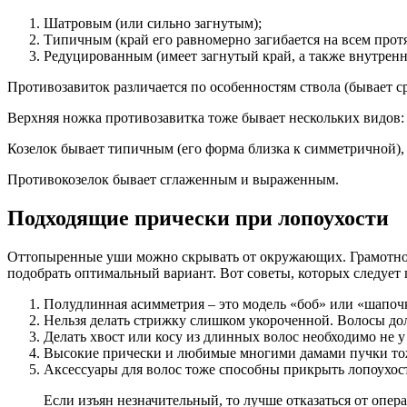
Шатровым (или сильно загнутым);
Типичным (край его равномерно загибается на всем прот
Редуцированным (имеет загнутый край, а также внутрення
Противозавиток различается по особенностям ствола (бывает 
Верхняя ножка противозавитка тоже бывает нескольких видов: п
Козелок бывает типичным (его форма близка к симметричной),
Противокозелок бывает сглаженным и выраженным.
Подходящие прически при лопоухости
Оттопыренные уши можно скрывать от окружающих. Грамотно п
подобрать оптимальный вариант. Вот советы, которых следует
Полудлинная асимметрия – это модель «боб» или «шапочк
Нельзя делать стрижку слишком укороченной. Волосы д
Делать хвост или косу из длинных волос необходимо не 
Высокие прически и любимые многими дамами пучки тоже
Аксессуары для волос тоже способны прикрыть лопоухос
Если изъян незначительный, то лучше отказаться от опе