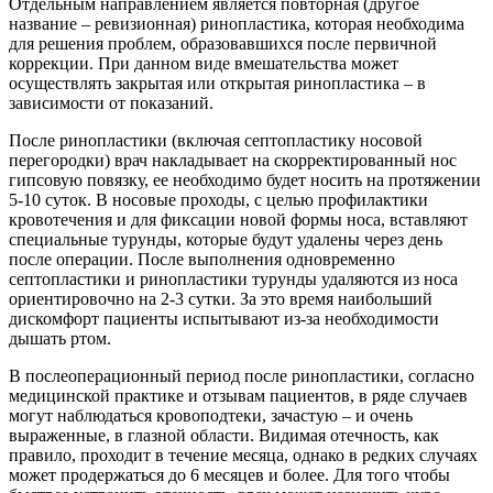
Отдельным направлением является повторная (другое
название – ревизионная) ринопластика, которая необходима
для решения проблем, образовавшихся после первичной
коррекции. При данном виде вмешательства может
осуществлять закрытая или открытая ринопластика – в
зависимости от показаний.
После ринопластики (включая септопластику носовой
перегородки) врач накладывает на скорректированный нос
гипсовую повязку, ее необходимо будет носить на протяжении
5-10 суток. В носовые проходы, с целью профилактики
кровотечения и для фиксации новой формы носа, вставляют
специальные турунды, которые будут удалены через день
после операции. После выполнения одновременно
септопластики и ринопластики турунды удаляются из носа
ориентировочно на 2-3 сутки. За это время наибольший
дискомфорт пациенты испытывают из-за необходимости
дышать ртом.
В послеоперационный период после ринопластики, согласно
медицинской практике и отзывам пациентов, в ряде случаев
могут наблюдаться кровоподтеки, зачастую – и очень
выраженные, в глазной области. Видимая отечность, как
правило, проходит в течение месяца, однако в редких случаях
может продержаться до 6 месяцев и более. Для того чтобы