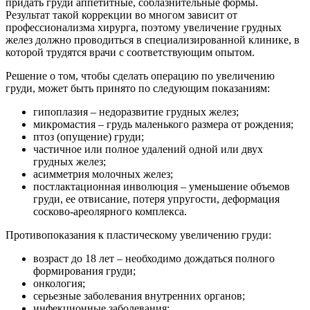
придать груди аппетитные, соблазнительные формы.
Результат такой коррекции во многом зависит от
профессионализма хирурга, поэтому увеличение грудных
желез должно проводиться в специализированной клинике, в
которой трудятся врачи с соответствующим опытом.
Решение о том, чтобы сделать операцию по увеличению
груди, может быть принято по следующим показаниям:
гипоплазия – недоразвитие грудных желез;
микромастия – грудь маленького размера от рождения;
птоз (опущение) груди;
частичное или полное удалений одной или двух
грудных желез;
асимметрия молочных желез;
постлактационная инволюция – уменьшение объемов
груди, ее отвисание, потеря упругости, деформация
сосково-ареолярного комплекса.
Противопоказания к пластическому увеличению груди:
возраст до 18 лет – необходимо дождаться полного
формирования груди;
онкология;
серьезные заболевания внутренних органов;
инфекционные заболевания;