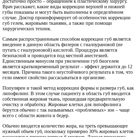
достаточно просто – обращением к пластическому хирургу.
Врач расскажет, какие виды коррекции верхней и нижней
губы показаны и могут быть выполнены в определённом
случае. Доктор проинформирует об особенностях коррекции
губ гелем, жировыми тканями, а также при помощи
хирургических техник.
Самым распространенным способом коррекции губ является
введение в данную область филеров с гиалоурановой (не
путать с гиалуроновой) кислотой. Процедура является
безопасной и проводится под местной анестезией.
Единственным минусом при увеличении губ биогелем
является кратковременный результат – эффект держится до 12
месяцев. Причина такого неустойчивого результата в том, что
гели имеют свойство рассасываться в организме.
Популярен и такой метод коррекции формы и размера губ, как
липофилинг. В этом случае пациенту в область губ вводится
собственная жировая ткань, прошедшая предварительную
очистку и обработку. Жировые клетки для липофилинга
берутся обычно с так называемых «проблемных» зон – чаще
всего с области живота и бедер.
Обычно вводится количество жира, на треть превышающее
нужный объем губ, поскольку примерно 30% жировых клеток
рассосутся в течение первых 6 месяцев. Данная процедура