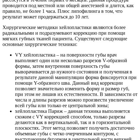
проводится под местной или общей анестезией и длится, как
правило, не более 1 часа. Плюс липофилинга в том, что
результат может продержаться до 10 лет.
Хирургические методики хейлопластики являются более
радикальными и подразумевают коррекцию при помощи
мягких губных тканей пациента. Существуют следующие
основные хирургические техники:
VY хейлопластика – на поверхности губы врач
выполняет один или несколько разрезов V-образной
формы, затем внутренняя поверхность губы
выворачивается до нужного состояния и полученная в
результате данной манипуляции форма фиксируется при
помощи Y-образного шва. Данный вид коррекции
позволяет значительно изменить форму и размер губ,
при этом не лишив их естественности. В зависимости от
числа и длины разрезов можно произвести увеличение
всей губы или только ее центральной зоны;
хейлопластика Париж – данная техника выполняется
схожим с VY коррекцией способом, только разрезы
делаются как в вертикальной, так и в горизонтальной
плоскостях. Этот метод позволяет получить достаточно
объемные губы с четко очерченным контуром, с
выступающим бугорком в центральной части верхней