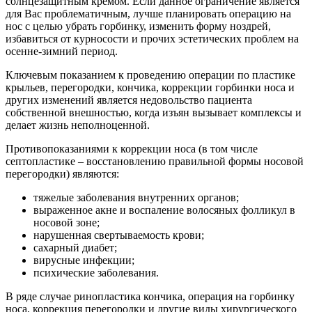
солнцезащитным кремом. Если данное ограничение является
для Вас проблематичным, лучше планировать операцию на
нос с целью убрать горбинку, изменить форму ноздрей,
избавиться от курносости и прочих эстетических проблем на
осенне-зимний период.
Ключевым показанием к проведению операции по пластике
крыльев, перегородки, кончика, коррекции горбинки носа и
других изменений является недовольство пациента
собственной внешностью, когда изъян вызывает комплексы и
делает жизнь неполноценной.
Противопоказаниями к коррекции носа (в том числе
септопластике – восстановлению правильной формы носовой
перегородки) являются:
тяжелые заболевания внутренних органов;
выраженное акне и воспаление волосяных фолликул в
носовой зоне;
нарушенная свертываемость крови;
сахарный диабет;
вирусные инфекции;
психические заболевания.
В ряде случае ринопластика кончика, операция на горбинку
носа, коррекция перегородки и другие виды хирургического