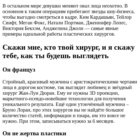
В остальном мире девушки меняют овал лица неохотно. В
основном к таким операциям прибегают звезды шоу-бизнеса,
чтобы выгодно смотреться в кадре. Ким Кардашьян, Тейлор
Свифт, Меган Фокс, Натали Портман, Дженнифер Лопес,
Виктория Бекхэм, Анджелина Джоли — самые явные
примеры идеальной работы пластических хирургов.
Скажи мне, кто твой хирург, и я скажу
тебе, как ты будешь выглядеть
Он француз
Стройный, красивый мужчина с аристократическими чертами
лица в дорогом костюме, так выглядит любимец и звёздный
хирург Жан-Луи Дюран. Ему не нужны 3D проекции,
маркетинго-псевдо-новейшие технологии для получения
уникального результата. Ещё один утончённый мужчина –
Бруно Лоран, про этих хирургов вы не найдёте большое
количество статей, информации и пиара, им это вовсе не
нужно. При этом, записываться нужно за 6 месяцев.
Он не жертва пластики