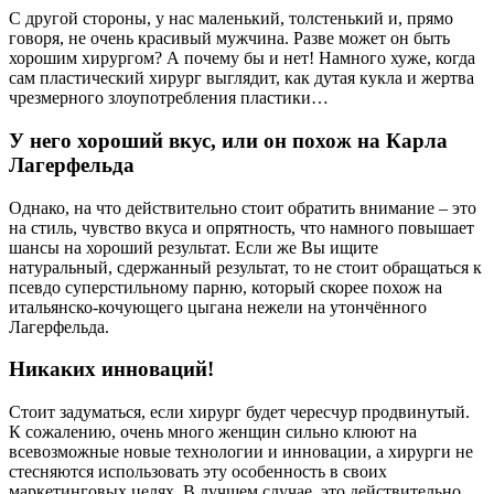
С другой стороны, у нас маленький, толстенький и, прямо
говоря, не очень красивый мужчина. Разве может он быть
хорошим хирургом? А почему бы и нет! Намного хуже, когда
сам пластический хирург выглядит, как дутая кукла и жертва
чрезмерного злоупотребления пластики…
У него хороший вкус, или он похож на Карла
Лагерфельда
Однако, на что действительно стоит обратить внимание – это
на стиль, чувство вкуса и опрятность, что намного повышает
шансы на хороший результат. Если же Вы ищите
натуральный, сдержанный результат, то не стоит обращаться к
псевдо суперстильному парню, который скорее похож на
итальянско-кочующего цыгана нежели на утончённого
Лагерфельда.
Никаких инноваций!
Стоит задуматься, если хирург будет чересчур продвинутый.
К сожалению, очень много женщин сильно клюют на
всевозможные новые технологии и инновации, а хирурги не
стесняются использовать эту особенность в своих
маркетинговых целях. В лучшем случае, это действительно