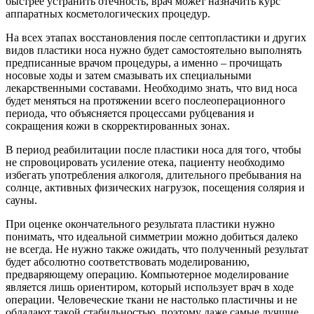
быстрее устранить отечность, врач может назначить курс
аппаратных косметологических процедур.
На всех этапах восстановления после септопластики и других
видов пластики носа нужно будет самостоятельно выполнять
предписанные врачом процедуры, а именно – прочищать
носовые ходы и затем смазывать их специальными
лекарственными составами. Необходимо знать, что вид носа
будет меняться на протяжении всего послеоперационного
периода, что объясняется процессами рубцевания и
сокращения кожи в скорректированных зонах.
В период реабилитации после пластики носа для того, чтобы
не спровоцировать усиление отека, пациенту необходимо
избегать употребления алкоголя, длительного пребывания на
солнце, активных физических нагрузок, посещения солярия и
сауны.
При оценке окончательного результата пластики нужно
понимать, что идеальной симметрии можно добиться далеко
не всегда. Не нужно также ожидать, что полученный результат
будет абсолютно соответствовать моделированию,
предваряющему операцию. Компьютерное моделирование
является лишь ориентиром, который использует врач в ходе
операции. Человеческие ткани не настолько пластичны и не
обладают такой стабильностью, поэтому даже самые лучшие