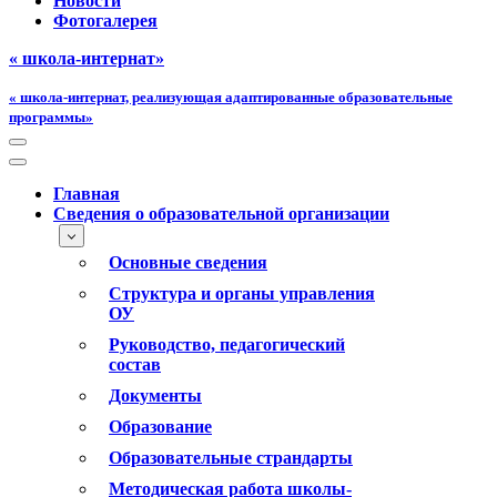
Новости
Фотогалерея
« школа-интернат»
« школа-интернат, реализующая адаптированные образовательные
программы»
Меню
навигации
Меню
навигации
Главная
Сведения о образовательной организации
Основные сведения
Структура и органы управления
ОУ
Руководство, педагогический
состав
Документы
Образование
Образовательные страндарты
Методическая работа школы-