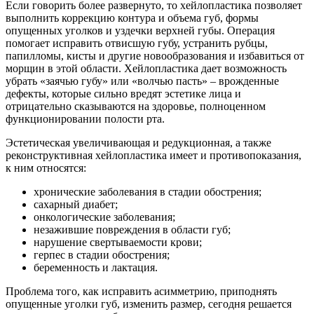
Если говорить более развернуто, то хейлопластика позволяет
выполнить коррекцию контура и объема губ, формы
опущенных уголков и уздечки верхней губы. Операция
помогает исправить отвисшую губу, устранить рубцы,
папилломы, кисты и другие новообразования и избавиться от
морщин в этой области. Хейлопластика дает возможность
убрать «заячью губу» или «волчью пасть» – врожденные
дефекты, которые сильно вредят эстетике лица и
отрицательно сказываются на здоровье, полноценном
функционировании полости рта.
Эстетическая увеличивающая и редукционная, а также
реконструктивная хейлопластика имеет и противопоказания,
к ним относятся:
хронические заболевания в стадии обострения;
сахарный диабет;
онкологические заболевания;
незажившие повреждения в области губ;
нарушение свертываемости крови;
герпес в стадии обострения;
беременность и лактация.
Проблема того, как исправить асимметрию, приподнять
опущенные уголки губ, изменить размер, сегодня решается