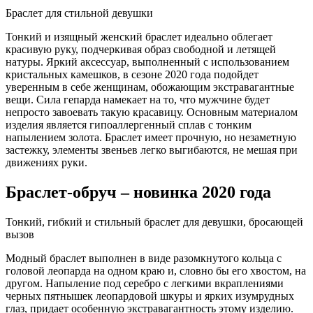
Браслет для стильной девушки
Тонкий и изящный женский браслет идеально облегает
красивую руку, подчеркивая образ свободной и летящей
натуры. Яркий аксессуар, выполненный с использованием
кристальных камешков, в сезоне 2020 года подойдет
уверенным в себе женщинам, обожающим экстравагантные
вещи. Сила гепарда намекает на то, что мужчине будет
непросто завоевать такую красавицу. Основным материалом
изделия является гипоаллергенный сплав с тонким
напылением золота. Браслет имеет прочную, но незаметную
застежку, элементы звеньев легко выгибаются, не мешая при
движениях руки.
Браслет-обруч – новинка 2020 года
Тонкий, гибкий и стильный браслет для девушки, бросающей
вызов
Модный браслет выполнен в виде разомкнутого кольца с
головой леопарда на одном краю и, словно бы его хвостом, на
другом. Напыление под серебро с легкими вкраплениями
черных пятнышек леопардовой шкуры и ярких изумрудных
глаз, придает особенную экстравагантность этому изделию.