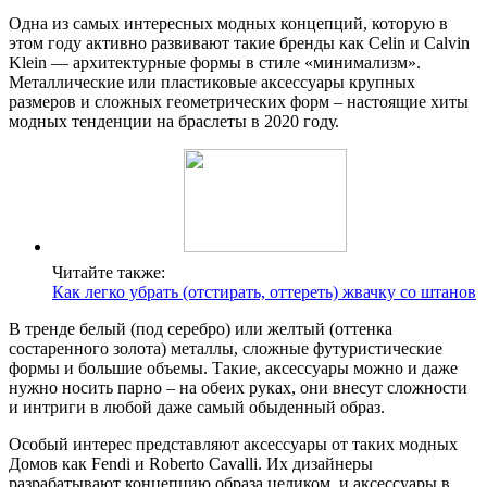
Одна из самых интересных модных концепций, которую в
этом году активно развивают такие бренды как Celin и Calvin
Klein — архитектурные формы в стиле «минимализм».
Металлические или пластиковые аксессуары крупных
размеров и сложных геометрических форм – настоящие хиты
модных тенденции на браслеты в 2020 году.
Читайте также:
Как легко убрать (отстирать, оттереть) жвачку со штанов
В тренде белый (под серебро) или желтый (оттенка
состаренного золота) металлы, сложные футуристические
формы и большие объемы. Такие, аксессуары можно и даже
нужно носить парно – на обеих руках, они внесут сложности
и интриги в любой даже самый обыденный образ.
Особый интерес представляют аксессуары от таких модных
Домов как Fendi и Roberto Cavalli. Их дизайнеры
разрабатывают концепцию образа целиком, и аксессуары в