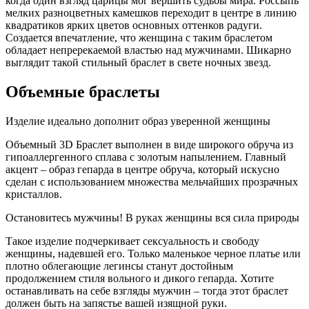
когда один взгляд царицы мог вершить судьбы мира. Россыпь
мелких разноцветных камешков переходит в центре в линию
квадратиков ярких цветов основных оттенков радуги.
Создается впечатление, что женщина с таким браслетом
обладает непререкаемой властью над мужчинами. Шикарно
выглядит такой стильный браслет в свете ночных звезд.
Объемные браслеты
Изделие идеально дополнит образ уверенной женщины
Объемный 3D Браслет выполнен в виде широкого обруча из
гипоаллергенного сплава с золотым напылением. Главный
акцент – образ гепарда в центре обруча, который искусно
сделан с использованием множества мельчайших прозрачных
кристаллов.
Остановитесь мужчины! В руках женщины вся сила природы
Такое изделие подчеркивает сексуальность и свободу
женщины, надевшей его. Только маленькое черное платье или
плотно облегающие легинсы станут достойным
продолжением стиля вольного и дикого гепарда. Хотите
останавливать на себе взгляды мужчин – тогда этот браслет
должен быть на запястье вашей изящной руки.