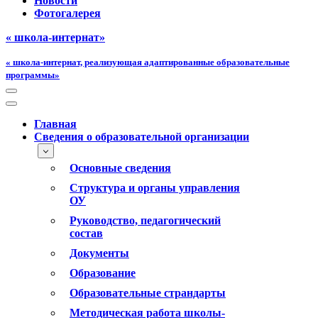
Новости
Фотогалерея
« школа-интернат»
« школа-интернат, реализующая адаптированные образовательные
программы»
Меню
навигации
Меню
навигации
Главная
Сведения о образовательной организации
Основные сведения
Структура и органы управления
ОУ
Руководство, педагогический
состав
Документы
Образование
Образовательные страндарты
Методическая работа школы-