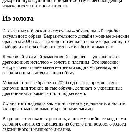
декоративную функцию, придают образу своего владельца
изысканности и импозантности.
Из золота
Эффектные и броские аксессуары – обязательный атрибут
актуального образа. Выразительного дизайна модные женские
браслеты 2020 года – самодостаточные и яркие украшения, и к
выбору их стиля стоит отнестись с особым вниманием.
Люксовый и самый заманчивый вариант — украшения из
драгоценных металлов – золота и платины. Это классика,
которая мало подвержена ветреным модным трендам, но
сегодня и она выглядит по-особому.
Модные золотые браслеты 2020 года – это, прежде всего,
цепочки или тонкие витые обручи, деликатно украшенные
драгоценными камнями или подвесками.
Их не стоит надевать как единственное украшение, а носить
«в паре» с массивными и красивыми часами.
В тренде – непоказная роскошь, а потому наиболее модными
сегодня считаются украшения из белого или розового золота
лаконичного и изящного дизайна.