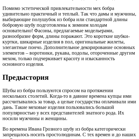
Помимо эстетической привлекательности мех бобра
удивительно практичный и теплый. Так что дамы и мужчины,
выбирающие полушубок из бобра или стандартной длины
бобровую шубу подготовлены к зимним холодам
основательно! Фасоны, предлагаемые модельерами,
разнообразие форм, длины поражают. Это короткие шубки-
куртки, шикарные изделия в пол, оригинальные жилеты,
элегантные пончо. Дополнительное декорирование основных
элементов – воротники, рукава, подолы, отороченные другим
мехом, только подчеркивает красоту и изысканность
основного изделия.
Предыстория
Шубы из бобра пользуются спросом на протяжении
нескольких столетий. Когда-то в давние времена купцы ими
рассчитывались за товар, а целые государства оплачивали ими
дань. Такие меховые изделия пользовались большой
популярностью у всех представителей знатного рода. Их
носили мужчины и женщины.
Во времена Ивана Грозного шубу из бобра категорически
запрещалось носить простолюдинам. С тех времен и до наших