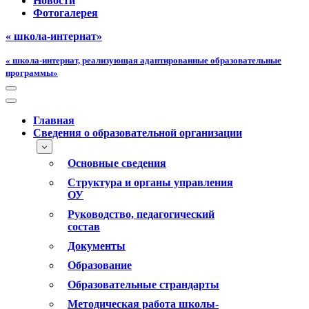
Новости
Фотогалерея
« школа-интернат»
« школа-интернат, реализующая адаптированные образовательные
программы»
Меню
навигации
Меню
навигации
Главная
Сведения о образовательной организации
Основные сведения
Структура и органы управления
ОУ
Руководство, педагогический
состав
Документы
Образование
Образовательные страндарты
Методическая работа школы-