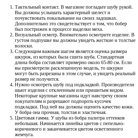
Тактильный контакт. В магазине погладьте шубу рукой.
Вы должны услышать характерный шелест и
почувствовать покалывание на своих ладошках.
Дополнительно это свидетельствует о том, что бобер
был пострижен в процессе выделки меха.
Визуальный осмотр. Внимательно осмотрите изделие. В
густом подпушке вы должны увидеть жесткие и толстые
волоски.
Следующим важным шагом является оценка размера
шкурок, из которых была сшита шуба. Стандартная
длина бобра составляет примерно около 65-80 см. Если
вы присмотрели расклешенную модель, то шкурки
могут быть разрезаны в этом случае, и увидеть реальный
размер не получится.
Нужно осмотреть шубу под подкладкой. Производители
шьют изделия с отклеенным или пришитым видом.
Некоторые крупные магазины идут навстречу своим
покупателям и разрешают подпороть кусочек
подкладки. Под ней вы должны оценить качество кожи.
У бобра она прочная, толстая и эластичная.
Цветовая гамма. У шубы из бобра палитра оттенков
небольшая. Начинается линейка цветов с пепельно-
коричневого и заканчивается цветом осветленного
жемчуга.