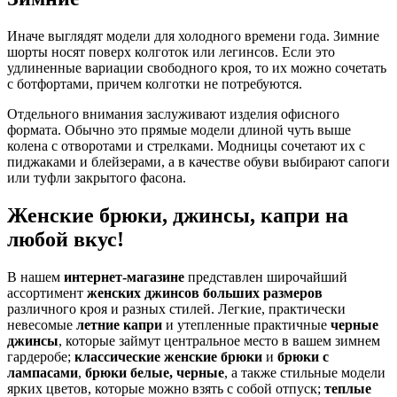
Иначе выглядят модели для холодного времени года. Зимние
шорты носят поверх колготок или легинсов. Если это
удлиненные вариации свободного кроя, то их можно сочетать
с ботфортами, причем колготки не потребуются.
Отдельного внимания заслуживают изделия офисного
формата. Обычно это прямые модели длиной чуть выше
колена с отворотами и стрелками. Модницы сочетают их с
пиджаками и блейзерами, а в качестве обуви выбирают сапоги
или туфли закрытого фасона.
Женские брюки, джинсы, капри на
любой вкус!
В нашем
интернет-магазине
представлен широчайший
ассортимент
женских джинсов больших размеров
различного кроя и разных стилей. Легкие, практически
невесомые
летние капри
и утепленные практичные
черные
джинсы
, которые займут центральное место в вашем зимнем
гардеробе;
классические женские брюки
и
брюки с
лампасами
,
брюки белые, черные
, а также стильные модели
ярких цветов, которые можно взять с собой отпуск;
теплые