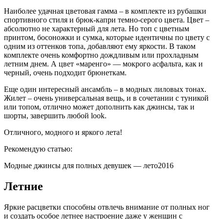
Наиболее удачная цветовая гамма – в комплекте из рубашки
спортивного стиля и брюк-капри темно-серого цвета. Цвет –
абсолютно не характерный для лета. Но топ с цветным
принтом, босоножки и сумка, которые идентичны по цвету с
одним из оттенков топа, добавляют ему яркости. В таком
комплекте очень комфортно дождливым или прохладным
летним днем. А цвет «маренго» — мокрого асфальта, как и
черный, очень подходит брюнеткам.
Еще один интересный ансамбль – в модных лиловых тонах.
Жилет – очень универсальная вещь, и в сочетании с туникой
или топом, отлично может дополнить как джинсы, так и
шорты, завершить любой look.
Отличного, модного и яркого лета!
Рекомендую статью:
Модные джинсы для полных девушек — лето2016
Летние
Яркие расцветки способны отвлечь внимание от полных ног
и создать особое летнее настроение даже у женщин с