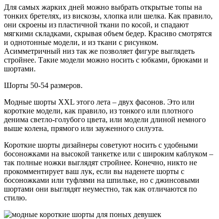
Для самых жарких дней можно выбрать открытые топы на
тонких бретелях, из вискозы, хлопка или шелка. Как правило,
они скроены из пластичной ткани по косой, и спадают
мягкими складками, скрывая объем бедер. Красиво смотрятся
и однотонные модели, и из ткани с рисунком.
Асимметричный низ так же позволяет фигуре выглядеть
стройнее. Такие модели можно носить с юбками, брюками и
шортами.
Шорты 50-54 размеров.
Модные шорты XXL этого лета – двух фасонов. Это или
короткие модели, как правило, из тонкого или плотного
денима светло-голубого цвета, или модели длиной немного
выше колена, прямого или зауженного силуэта.
Короткие шорты дизайнеры советуют носить с удобными
босоножками на высокой танкетке или с широким каблуком –
так полные ножки выглядят стройнее. Конечно, никто не
прокомментирует ваш лук, если вы наденете шорты с
босоножками или туфлями на шпильке, но с джинсовыми
шортами они выглядят неуместно, так как отличаются по
стилю.