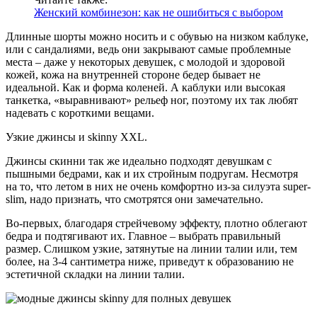
Женский комбинезон: как не ошибиться с выбором
Длинные шорты можно носить и с обувью на низком каблуке,
или с сандалиями, ведь они закрывают самые проблемные
места – даже у некоторых девушек, с молодой и здоровой
кожей, кожа на внутренней стороне бедер бывает не
идеальной. Как и форма коленей. А каблуки или высокая
танкетка, «выравнивают» рельеф ног, поэтому их так любят
надевать с короткими вещами.
Узкие джинсы и skinny XXL.
Джинсы скинни так же идеально подходят девушкам с
пышными бедрами, как и их стройным подругам. Несмотря
на то, что летом в них не очень комфортно из-за силуэта super-
slim, надо признать, что смотрятся они замечательно.
Во-первых, благодаря стрейчевому эффекту, плотно облегают
бедра и подтягивают их. Главное – выбрать правильный
размер. Слишком узкие, затянутые на линии талии или, тем
более, на 3-4 сантиметра ниже, приведут к образованию не
эстетичной складки на линии талии.