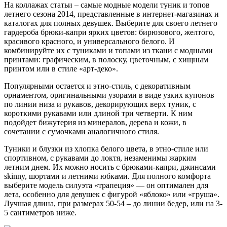
На коллажах статьи – самые модные модели туник и топов
летнего сезона 2014, представленные в интернет-магазинах и
каталогах для полных девушек. Выберите для своего летнего
гардероба брюки-капри ярких цветов: бирюзового, желтого,
красивого красного, и универсального белого. И
комбинируйте их с туниками и топами из ткани с модными
принтами: графическим, в полоску, цветочным, с хищным
принтом или в стиле «арт-деко».
Популярными остается и этно-стиль, с декоративным
орнаментом, оригинальными узорами в виде узких купонов
по линии низа и рукавов, декорирующих верх туник, с
короткими рукавами или длиной три четверти. К ним
подойдет бижутерия из минералов, дерева и кожи, в
сочетании с сумочками аналогичного стиля.
Туники и блузки из хлопка белого цвета, в этно-стиле или
спортивном, с рукавами до локтя, незаменимы жарким
летним днем. Их можно носить с брюками-капри, джинсами
skinny, шортами и летними юбками. Для полного комфорта
выберите модель силуэта «трапеция» — он оптимален для
лета, особенно для девушек с фигурой «яблоко» или «груша».
Лучшая длина, при размерах 50-54 – до линии бедер, или на 3-
5 сантиметров ниже.