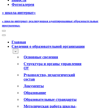
Новости
Фотогалерея
« школа-интернат»
« школа-интернат, реализующая адаптированные образовательные
программы»
Меню
навигации
Меню
навигации
Главная
Сведения о образовательной организации
Основные сведения
Структура и органы управления
ОУ
Руководство, педагогический
состав
Документы
Образование
Образовательные страндарты
Методическая работа школы-