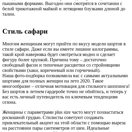
пышными формами. Выгодно они смотрятся в сочетании с
белой трикотажной майкой и летящими блузками длиной до
талии.
Стиль сафари
Многим женщинам могут прийти по вкусу модели шортов в
стиле сафари. Даже если вы имеете лишние килограммы,
такой крой наверняка будет смотреться модно и сделает
фигуру более хрупкой. Причина тому – достаточно
свободный фасон и типичные расцветки со стройнящими
свойствами (хаки, коричневый или горчичный).
Наша фото-подборка познакомила вас с самыми актуальными
шортами для полных женщин на лето 2020. Такое
многообразие – отличная мотивация для стильного шоппинга!
Без шортов в летнем гардеробе точно не обойтись, и теперь у
вас есть личный путеводитель по ключевым тенденциям
сезона.
Женщины с параметрами plus size часто могут похвастаться
роскошной грудью. Стилисты советуют создавать
привлекательный акцент на этой области с помощью выреза
на расстоянии пары сантиметров от шеи. Идеальные