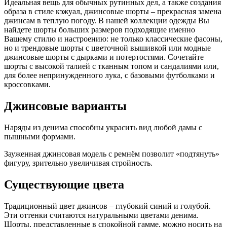
Идеальная вещь для обычных рутинных дел, а также создания
образа в стиле кэжуал, джинсовые шорты – прекрасная замена
джинсам в теплую погоду. В нашей коллекции одежды Вы
найдете шорты больших размеров подходящие именно
Вашему стилю и настроению: не только классические фасоны,
но и трендовые шорты с цветочной вышивкой или модные
джинсовые шорты с дырками и потертостями. Сочетайте
шорты с высокой талией с тканным топом и сандалиями или,
для более непринужденного лука, с базовыми футболками и
кроссовками.
Джинсовые варианты
Наряды из денима способны украсить вид любой дамы с
пышными формами.
Зауженная джинсовая модель с ремнём позволит «подтянуть»
фигуру, зрительно увеличивая стройность.
Существующие цвета
Традиционный цвет джинсов – глубокий синий и голубой.
Эти оттенки считаются натуральными цветами денима.
Шорты, представленные в спокойной гамме, можно носить на