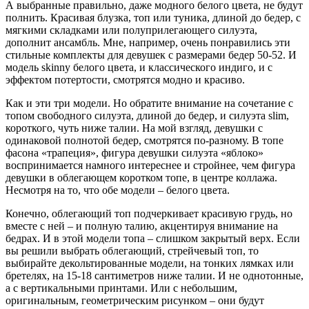
А выбранные правильно, даже модного белого цвета, не будут
полнить. Красивая блузка, топ или туника, длиной до бедер, с
мягкими складками или полуприлегающего силуэта,
дополнит ансамбль. Мне, например, очень понравились эти
стильные комплекты для девушек с размерами бедер 50-52. И
модель skinny белого цвета, и классического индиго, и с
эффектом потертости, смотрятся модно и красиво.
Как и эти три модели. Но обратите внимание на сочетание с
топом свободного силуэта, длиной до бедер, и силуэта slim,
короткого, чуть ниже талии. На мой взгляд, девушки с
одинаковой полнотой бедер, смотрятся по-разному. В топе
фасона «трапеция», фигура девушки силуэта «яблоко»
воспринимается намного интереснее и стройнее, чем фигура
девушки в облегающем коротком топе, в центре коллажа.
Несмотря на то, что обе модели – белого цвета.
Конечно, облегающий топ подчеркивает красивую грудь, но
вместе с ней – и полную талию, акцентируя внимание на
бедрах. И в этой модели топа – слишком закрытый верх. Если
вы решили выбрать облегающий, стрейчевый топ, то
выбирайте декольтированные модели, на тонких лямках или
бретелях, на 15-18 сантиметров ниже талии. И не однотонные,
а с вертикальными принтами. Или с небольшим,
оригинальным, геометрическим рисунком – они будут