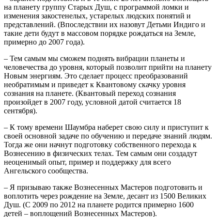
на планету группу Старых Душ, с программой ломки и
изменения закостенелых, устарелых людских понятий и
представлений. (Впоследствии их назовут Детьми Индиго и
такие дети будут в массовом порядке рождаться на Земле,
примерно до 2007 года).
– Тем самым мы сможем поднять вибрации планеты и
человечества до уровня, который позволит прийти на планету
Новым энергиям. Это сделает процесс преобразований
необратимым и приведет к Квантовому скачку уровня
сознания на планете. (Квантовый переход сознания
произойдет в 2007 году, условной датой считается 18
сентября).
– К тому времени Шаумбра наберет свою силу и приступит к
своей основной задаче по обучению и передаче знаний людям.
Тогда же они начнут подготовку собственного перехода к
Вознесению в физических телах. Тем самым они создадут
неоценимый опыт, пример и поддержку для всего
Ангельского сообщества.
– Я призываю также Вознесенных Мастеров подготовить и
воплотить через рождение на Земле, десант из 1500 Великих
Душ. (С 2009 по 2012 на планете родится примерно 1600
детей – воплощений Вознесенных Мастеров).