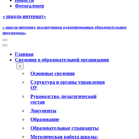
Новости
Фотогалерея
« школа-интернат»
« школа-интернат, реализующая адаптированные образовательные
программы»
Меню
навигации
Меню
навигации
Главная
Сведения о образовательной организации
Основные сведения
Структура и органы управления
ОУ
Руководство, педагогический
состав
Документы
Образование
Образовательные страндарты
Методическая работа школы-