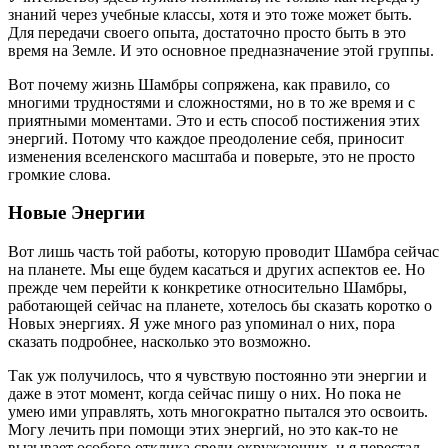
знаний через учебные классы, хотя и это тоже может быть.
Для передачи своего опыта, достаточно просто быть в это
время на Земле. И это основное предназначение этой группы.
Вот почему жизнь Шамбры сопряжена, как правило, со
многими трудностями и сложностями, но в то же время и с
приятными моментами. Это и есть способ постижения этих
энергий. Потому что каждое преодоление себя, приносит
изменения вселенского масштаба и поверьте, это не просто
громкие слова.
Новые Энергии
Вот лишь часть той работы, которую проводит Шамбра сейчас
на планете. Мы еще будем касаться и других аспектов ее. Но
прежде чем перейти к конкретике относительно Шамбры,
работающей сейчас на планете, хотелось бы сказать коротко о
Новых энергиях. Я уже много раз упоминал о них, пора
сказать подробнее, насколько это возможно.
Так уж получилось, что я чувствую постоянно эти энергии и
даже в этот момент, когда сейчас пишу о них. Но пока не
умею ими управлять, хоть многократно пытался это освоить.
Могу лечить при помощи этих энергий, но это как-то не
вызывает особого отклика среди окружающих, и я перестал