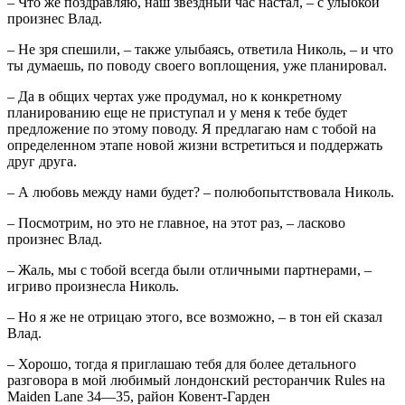
– Что же поздравляю, наш звездный час настал, – с улыбкой
произнес Влад.
– Не зря спешили, – также улыбаясь, ответила Николь, – и что
ты думаешь, по поводу своего воплощения, уже планировал.
– Да в общих чертах уже продумал, но к конкретному
планированию еще не приступал и у меня к тебе будет
предложение по этому поводу. Я предлагаю нам с тобой на
определенном этапе новой жизни встретиться и поддержать
друг друга.
– А любовь между нами будет? – полюбопытствовала Николь.
– Посмотрим, но это не главное, на этот раз, – ласково
произнес Влад.
– Жаль, мы с тобой всегда были отличными партнерами, –
игриво произнесла Николь.
– Но я же не отрицаю этого, все возможно, – в тон ей сказал
Влад.
– Хорошо, тогда я приглашаю тебя для более детального
разговора в мой любимый лондонский ресторанчик Rules на
Maiden Lane 34—35, район Ковент-Гарден