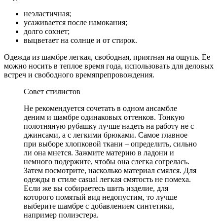
неэластичная;
усаживается после намокания;
долго сохнет;
выцветает на солнце и от стирок.
Одежда из шамбре легкая, свободная, приятная на ощупь. Ее
можно носить в теплое время года, использовать для деловых
встреч и свободного времяпрепровождения.
Совет стилистов
Не рекомендуется сочетать в одном ансамбле
деним и шамбре одинаковых оттенков. Тонкую
полотняную рубашку лучше надеть на работу не с
джинсами, а с легкими брюками. Самое главное
при выборе хлопковой ткани – определить, сильно
ли она мнется. Зажмите материю в ладони и
немного подержите, чтобы она слегка согрелась.
Затем посмотрите, насколько материал смялся. Для
одежды в стиле casual легкая смятость не помеха.
Если же вы собираетесь шить изделие, для
которого помятый вид недопустим, то лучше
выберите шамбре с добавлением синтетики,
например полиэстера.