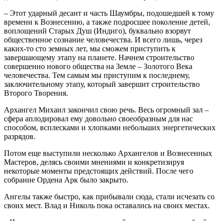
– Этот ударный десант и часть Шаумбры, подошедшей к тому
времени к Вознесению, а также подросшее поколение детей,
воплощений Старых Душ (Индиго), буквально взорвут
общественное сознание человечества. И всего лишь, через
каких-то сто земных лет, мы сможем приступить к
завершающему этапу на планете. Начнем строительство
совершенно нового общества на Земле – Золотого Века
человечества. Тем самым мы приступим к последнему,
заключительному этапу, который завершит строительство
Второго Творения.
Архангел Михаил закончил свою речь. Весь огромный зал –
сфера аплодировал ему довольно своеобразным для нас
способом, всплесками и хлопками небольших энергетических
разрядов.
Потом еще выступили несколько Архангелов и Вознесенных
Мастеров, делясь своими мнениями и конкретизируя
некоторые моменты предстоящих действий. После чего
собрание Ордена Арк было закрыто.
Ангелы также быстро, как прибывали сюда, стали исчезать со
своих мест. Влад и Николь пока оставались на своих местах.