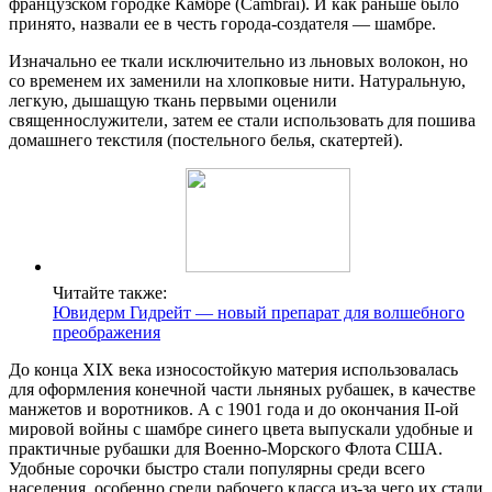
французском городке Камбре (Cambrai). И как раньше было
принято, назвали ее в честь города-создателя — шамбре.
Изначально ее ткали исключительно из льновых волокон, но
со временем их заменили на хлопковые нити. Натуральную,
легкую, дышащую ткань первыми оценили
священнослужители, затем ее стали использовать для пошива
домашнего текстиля (постельного белья, скатертей).
Читайте также:
Ювидерм Гидрейт — новый препарат для волшебного
преображения
До конца XIX века износостойкую материя использовалась
для оформления конечной части льняных рубашек, в качестве
манжетов и воротников. А с 1901 года и до окончания II-ой
мировой войны с шамбре синего цвета выпускали удобные и
практичные рубашки для Военно-Морского Флота США.
Удобные сорочки быстро стали популярны среди всего
населения, особенно среди рабочего класса из-за чего их стали