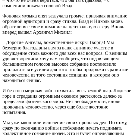
– Что-то не очень вериться, что бы ты отдыхала, – с
сомнением покачал головой Влад.
Фоновая музыка опят зазвучала громче, призывая внимание
огромной аудитории и сразу стихла. Влад и Николь вновь
обратили все свое внимание на центральную сферу. Вновь
вперед вышел Архангел Михаил:
– Дорогие Ангелы, Божественные искры Творца! Мы
безмерно благодарны вам за ваше активное участие в
обсуждение столь важного для всех нас вопроса. С великим
удовлетворением хочу вам сообщить, что подавляющим
большинством голосов высокое собрание постановило
приложить все усилия для того что бы продолжить развитие
человечества из того состояния сознания, в котором оно
находиться сейчас.
И без того мировая война охватила весь земной шар. Людское
горе и страдания огромным океаном растеклось далеко за
пределами физического мира. Нет необходимости, вновь
проводить человечество, через еще более жестокие
испытания.
Мы уже закончили исцеление своих прошлых дел. Поэтому,
сразу по окончанию войны необходимо начать поднимать
коллективное сознание людей. Это и будет определяющим