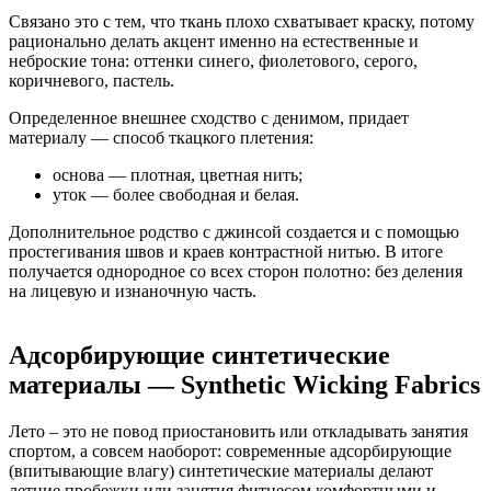
Связано это с тем, что ткань плохо схватывает краску, потому
рационально делать акцент именно на естественные и
неброские тона: оттенки синего, фиолетового, серого,
коричневого, пастель.
Определенное внешнее сходство с денимом, придает
материалу — способ ткацкого плетения:
основа — плотная, цветная нить;
уток — более свободная и белая.
Дополнительное родство с джинсой создается и с помощью
простегивания швов и краев контрастной нитью. В итоге
получается однородное со всех сторон полотно: без деления
на лицевую и изнаночную часть.
Адсорбирующие синтетические
материалы — Synthetic Wicking Fabrics
Лето – это не повод приостановить или откладывать занятия
спортом, а совсем наоборот: современные адсорбирующие
(впитывающие влагу) синтетические материалы делают
летние пробежки или занятия фитнесом комфортными и