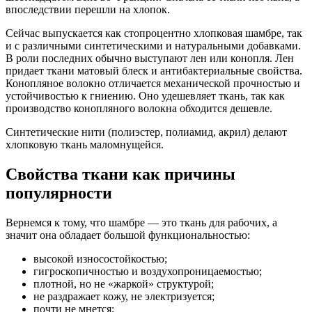
впоследствии перешли на хлопок.
Сейчас выпускается как стопроцентно хлопковая шамбре, так
и с различными синтетическими и натуральными добавками.
В роли последних обычно выступают лен или конопля. Лен
придает ткани матовый блеск и антибактериальные свойства.
Конопляное волокно отличается механической прочностью и
устойчивостью к гниению. Оно удешевляет ткань, так как
производство конопляного волокна обходится дешевле.
Синтетические нити (полиэстер, полиамид, акрил) делают
хлопковую ткань маломнущейся.
Свойства ткани как причины
популярности
Вернемся к тому, что шамбре — это ткань для рабочих, а
значит она обладает большой функциональностью:
высокой износостойкостью;
гигроскопичностью и воздухопроницаемостью;
плотной, но не «жаркой» структурой;
не раздражает кожу, не электризуется;
почти не мнется;