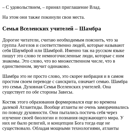
– С удовольствием, – принял приглашение Влад.
На этом они также покинули свои места.
Семья Вселенских учителей – Шамбра
Дорогие читатели, считаю необходимым пояснить, что за
группа Ангелов и соответственно людей, которые называют
себя Шаумброй или Шамброй. Именно так на русском языке
пишут это слово те немногочисленные люди, которые с ним
знакомы. Это слово, что во множественном числе, что в
единственном, звучит одинаково.
Шамбра это не просто слово, это скорее вибрация и в самом
простом своем переводе с санскрита, означает семью. Шамбра
это семья. Духовная Семья Вселенских учителей. Она
существует по обе стороны Завесы.
Костяк этого образования формировался еще во времена
далекой Атлантиды. Вообще атланты не очень заморачивались
по поводу духовности. Они пытались постичь себя через
изучение своей биологии и познания окружающего мира. У
них не было религий, и концепции Бога тогда еще не
существовало. Обладая мощными технологиями, атланты