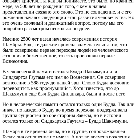
означает кристалл. И как вы понимаете, это было, по крайней
мере, за 500 лет до рождения того, с кем в нашем
представлении связано это слово. Это не совпадение, и с его
рождения начался следующий этап развития человечества. Но
это очень сложный и деликатный вопрос, потому мы его
подробно рассмотрим несколько позднее.
Именно 2500 лет назад началась современная история
Шамбры. Еще, те далекие времена знаменательны тем, что
были совершены первые переходы людей из человеческого
сознания в божественное, то есть произошли первые
Вознесения.
В человеческой памяти остался Будда Шакьямуни или
Сиддхартха Гаутама его имя до Вознесения. Он совершил
вознесение в 588 году до нашей эры. Слово Будда дословно
переводится, как проснувшийся. Хотя известно, что до
Шакьямуни еще был Будда Дипанкара, были и после него.
Но в человеческой памяти остался только один Будда. Так или
иначе, но каждого Будду во время перехода, поддерживала
группа сущностей по обе стороны Завесы, но в истории
остался только он Сиддхартха Гаутама – Будда Шакьямуни.
Шамбра в те времена была, но к группе, сопровождавшей
Будду, она отношение не имела. А вот во времена рождения