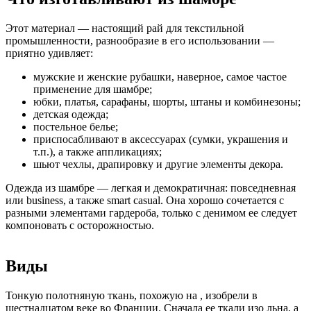
Этот материал — настоящий рай для текстильной
промышленности, разнообразие в его использовании —
приятно удивляет:
мужские и женские рубашки, наверное, самое частое
применение для шамбре;
юбки, платья, сарафаны, шорты, штаны и комбинезоны;
детская одежда;
постельное белье;
приспосабливают в аксессуарах (сумки, украшения и
т.п.), а также аппликациях;
шьют чехлы, драпировку и другие элементы декора.
Одежда из шамбре — легкая и демократичная: повседневная
или business, а также smart casual. Она хорошо сочетается с
разными элементами гардероба, только с денимом ее следует
компоновать с осторожностью.
Виды
Тонкую полотняную ткань, похожую на , изобрели в
шестнадцатом веке во Франции. Сначала ее ткали изо льна, а