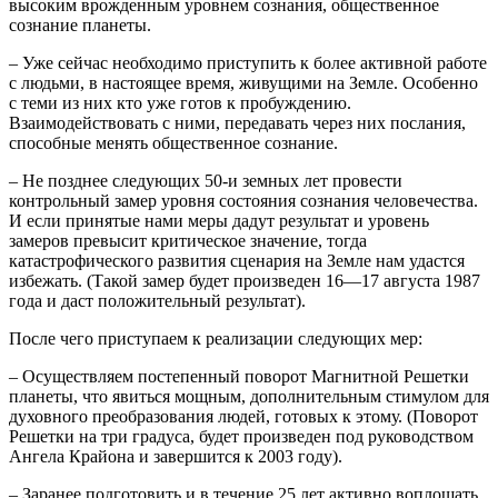
высоким врожденным уровнем сознания, общественное
сознание планеты.
– Уже сейчас необходимо приступить к более активной работе
с людьми, в настоящее время, живущими на Земле. Особенно
с теми из них кто уже готов к пробуждению.
Взаимодействовать с ними, передавать через них послания,
способные менять общественное сознание.
– Не позднее следующих 50-и земных лет провести
контрольный замер уровня состояния сознания человечества.
И если принятые нами меры дадут результат и уровень
замеров превысит критическое значение, тогда
катастрофического развития сценария на Земле нам удастся
избежать. (Такой замер будет произведен 16—17 августа 1987
года и даст положительный результат).
После чего приступаем к реализации следующих мер:
– Осуществляем постепенный поворот Магнитной Решетки
планеты, что явиться мощным, дополнительным стимулом для
духовного преобразования людей, готовых к этому. (Поворот
Решетки на три градуса, будет произведен под руководством
Ангела Крайона и завершится к 2003 году).
– Заранее подготовить и в течение 25 лет активно воплощать