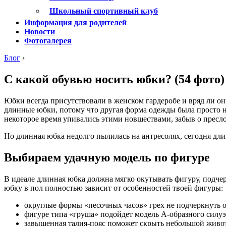
Школьный спортивный клуб
Информация для родителей
Новости
Фотогалерея
Блог
›
С какой обувью носить юбки? (54 фото)
Юбки всегда присутствовали в женском гардеробе и вряд ли о
длинные юбки, потому что другая форма одежды была просто 
некоторое время упивались этими новшествами, забыв о пресл
Но длинная юбка недолго пылилась на антресолях, сегодня дли
Выбираем удачную модель по фигуре
В идеале длинная юбка должна мягко окутывать фигуру, подчер
юбку в пол полностью зависит от особенностей твоей фигуры:
округлые формы «песочных часов» грех не подчеркнуть
фигуре типа «груша» подойдет модель А-образного силуэ
завышенная талия-пояс поможет скрыть небольшой живо