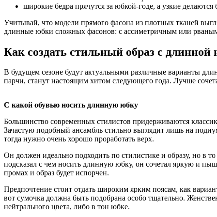
широкие бедра прячутся за юбкой-годе, а узкие делаютс
Учитывай, что модели прямого фасона из плотных тканей выгля
длинные юбки сложных фасонов: с ассиметричным или рваным 
Как создать стильный образ с длинной
В будущем сезоне будут актуальными различные варианты дли
парчи, станут настоящим хитом следующего года. Лучше сочет
С какой обувью носить длинную юбку
Большинство современных стилистов придерживаются классики
Зачастую подобный ансамбль стильно выглядит лишь на подиум
тогда нужно очень хорошо проработать верх.
Он должен идеально подходить по стилистике и образу, но в т
подсказал с чем носить длинную юбку, он сочетал яркую и п
промах и образ будет испорчен.
Предпочтение стоит отдать широким ярким поясам, как вариант,
вот сумочка должна быть подобрана особо тщательно. Женств
нейтрального цвета, либо в тон юбке.