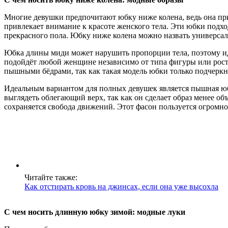
Многие девушки предпочитают юбку ниже колена, ведь она прид
привлекает внимание к красоте женского тела. Эти юбки подх
прекрасного пола. Юбку ниже колена можно назвать универса
Юбка длины миди может нарушить пропорции тела, поэтому иде
подойдёт любой женщине независимо от типа фигуры или роста
пышными бёдрами, так как такая модель юбки только подчеркн
Идеальным вариантом для полных девушек является пышная юб
выглядеть облегающий верх, так как он сделает образ менее 
сохраняется свобода движений. Этот фасон пользуется огром
Читайте также:
Как отстирать кровь на джинсах, если она уже высохла
С чем носить длинную юбку зимой: модные луки