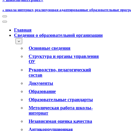
« школа-интернат, реализующая адаптированные образовательные прог
Меню
навигации
Меню
навигации
Главная
Сведения о образовательной организации
Основные сведения
Структура и органы управления
ОУ
Руководство, педагогический
состав
Документы
Образование
Образовательные страндарты
Методическая работа школы-
интернат
Независимая оценка качества
Антикоррупционная