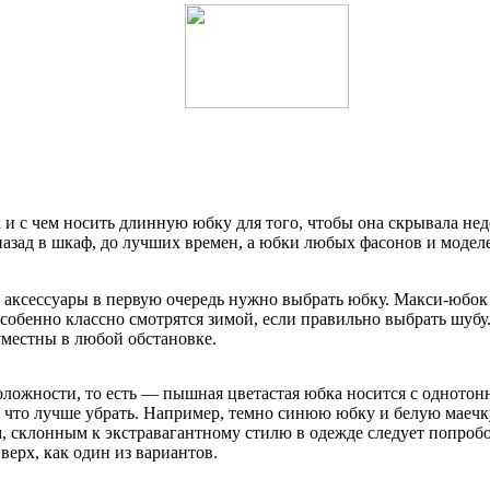
 и с чем носить длинную юбку для того, чтобы она скрывала нед
азад в шкаф, до лучших времен, а юбки любых фасонов и моделе
аксессуары в первую очередь нужно выбрать юбку. Макси-юбок 
енно классно смотрятся зимой, если правильно выбрать шубу. 
уместны в любой обстановке.
ложности, то есть — пышная цветастая юбка носится с однотон
 что лучше убрать. Например, темно синюю юбку и белую маечку
, склонным к экстравагантному стилю в одежде следует попро
ерх, как один из вариантов.