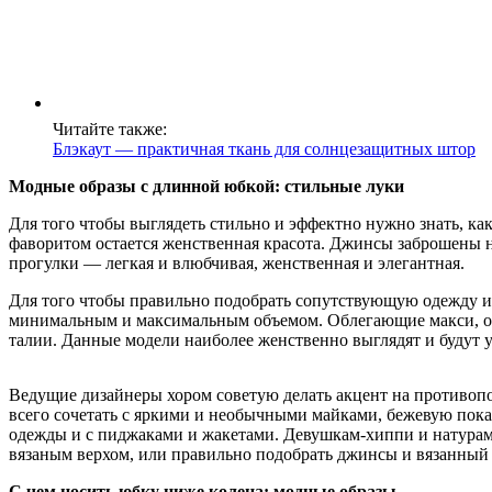
Читайте также:
Блэкаут — практичная ткань для солнцезащитных штор
Модные образы с длинной юбкой: стильные луки
Для того чтобы выглядеть стильно и эффектно нужно знать, как
фаворитом остается женственная красота. Джинсы заброшены н
прогулки — легкая и влюбчивая, женственная и элегантная.
Для того чтобы правильно подобрать сопутствующую одежду и 
минимальным и максимальным объемом. Облегающие макси, особ
талии. Данные модели наиболее женственно выглядят и будут 
Ведущие дизайнеры хором советую делать акцент на противопо
всего сочетать с яркими и необычными майками, бежевую пока
одежды и с пиджаками и жакетами. Девушкам-хиппи и натурам
вязаным верхом, или правильно подобрать джинсы и вязанный в
С чем носить юбку ниже колена: модные образы