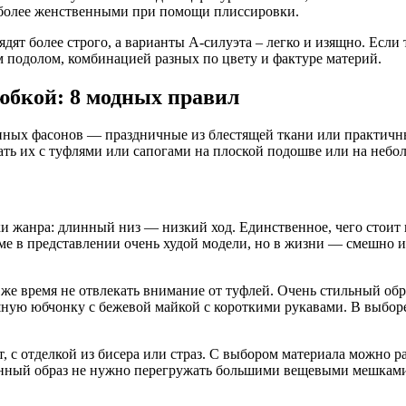
я более женственными при помощи плиссировки.
дят более строго, а варианты А-силуэта – легко и изящно. Если
подолом, комбинацией разных по цвету и фактуре материй.
 юбкой: 8 модных правил
нных фасонов — праздничные из блестящей ткани или практичн
ать их с туфлями или сапогами на плоской подошве или на небо
 жанра: длинный низ — низкий ход. Единственное, чего стоит и
е в представлении очень худой модели, но в жизни — смешно и 
о же время не отвлекать внимание от туфлей. Очень стильный об
ышную юбчонку с бежевой майкой с короткими рукавами. В выбо
 с отделкой из бисера или страз. С выбором материала можно ра
енный образ не нужно перегружать большими вещевыми мешками,