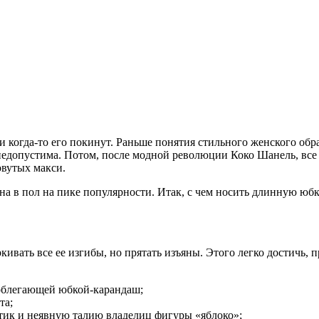
ни когда-то его покинут. Раньше понятия стильного женского о
недопустима. Потом, после модной революции Коко Шанель, все
овутых макси.
на в пол на пике популярности. Итак, с чем носить длинную юб
кивать все ее изгибы, но прятать изъяны. Этого легко достичь, 
 облегающей юбкой-карандаш;
та;
тик и неявную талию владелиц фигуры «яблоко»;