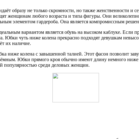
аёт образу не только скромности, но также женственности и се
одят женщинам любого возраста и типа фигуры. Они великолепно
льным элементом гардероба. Она является компромиссным реше
альным вариантом является обувь на высоком каблуке. Если пр
. Юбки чуть ниже колена прекрасно подходят девушкам невысок
ёт их наличие.
ка ниже колена с завышенной талией. Этот фасон позволит заву
объёмным. Юбки прямого кроя обычно имеют длину немного ниже 
ной популярностью среди деловых женщин.