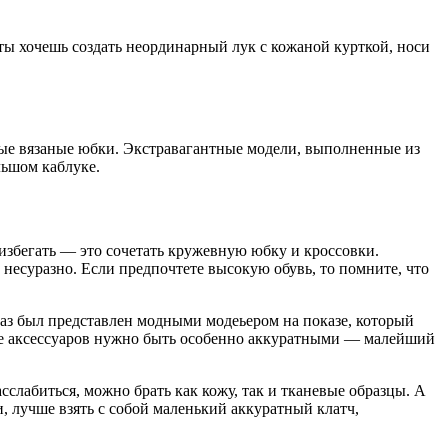
 ты хочешь создать неординарный лук с кожаной курткой, носи
ые вязаные юбки. Экстравагантные модели, выполненные из
льшом каблуке.
збегать — это сочетать кружевную юбку и кроссовки.
несуразно. Если предпочтете высокую обувь, то помните, что
раз был представлен модными модеьером на показе, который
ре аксессуаров нужно быть особенно аккуратными — малейший
сслабиться, можно брать как кожу, так и тканевые образцы. А
 лучше взять с собой маленький аккуратный клатч,