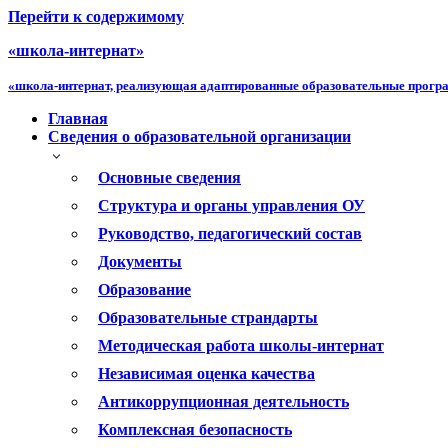
Перейти к содержимому
«школа-интернат»
«школа-интернат, реализующая адаптированные образовательные прог
Главная
Сведения о образовательной организации
Основные сведения
Структура и органы управления ОУ
Руководство, педагогический состав
Документы
Образование
Образовательные страндарты
Методическая работа школы-интернат
Независимая оценка качества
Антикоррупционная деятельность
Комплексная безопасность