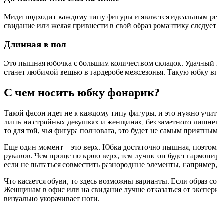
Миди подходит каждому типу фигуры и является идеальным ре
свидание или желая привнести в свой образ романтику следуе
Длинная в пол
Это пышная юбочка с большим количеством складок. Удачный
станет любимой вещью в гардеробе межсезонья. Такую юбку вп
С чем носить юбку фонарик?
Такой фасон идет не к каждому типу фигуры, и это нужно учиты
лишь на стройных девушках и женщинах, без заметного лишнего 
то для той, чья фигура полновата, это будет не самым приятны
Еще один момент – это верх. Юбка достаточно пышная, поэтом
рукавов. Чем проще по крою верх, тем лучше он будет гармонир
если не пытаться совместить разнородные элементы, например
Что касается обуви, то здесь возможны варианты. Если образ с
Женщинам в офис или на свидание лучше отказаться от экспер
визуально укорачивает ноги.