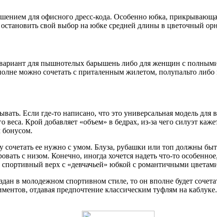
шением для офисного дресс-кода. Особенно юбка, прикрывающая
т остановить свой выбор на юбке средней длины в цветочный ор
 вариант для пышнотелых барышень либо для женщин с полными
олне можно сочетать с приталенным жилетом, полупальто либо 
вать. Если где-то написано, что это универсальная модель для 
веса. Крой добавляет «объем» в бедрах, из-за чего силуэт каже
м бонусом.
у сочетать ее нужно с умом. Блуза, рубашки или топ должны бы
овать с низом. Конечно, иногда хочется надеть что-то особенное
, спортивный верх с «девчачьей» юбкой с романтичными цветами
оздан в молодежном спортивном стиле, то он вполне будет сочета
иментов, отдавая предпочтение классическим туфлям на каблуке