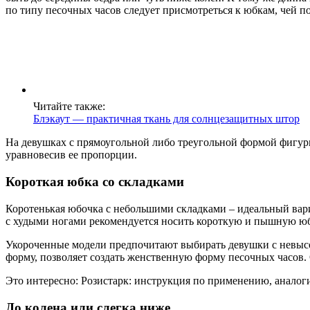
по типу песочных часов следует присмотреться к юбкам, чей п
Читайте также:
Блэкаут — практичная ткань для солнцезащитных штор
На девушках с прямоугольной либо треугольной формой фигуры
уравновесив ее пропорции.
Короткая юбка со складками
Коротенькая юбочка с небольшими складками – идеальный вар
с худыми ногами рекомендуется носить короткую и пышную юбк
Укороченные модели предпочитают выбирать девушки с невысо
форму, позволяет создать женственную форму песочных часов. 
Это интересно: Розистарк: инструкция по применению, аналог
До колена или слегка ниже