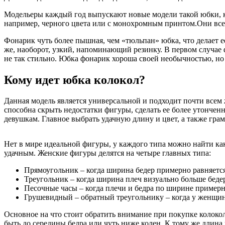
Модельеры каждый год выпускают новые модели такой юбки, к
например, черного цвета или с монохромным принтом.Они все
Фонарик чуть более пышная, чем «тюльпан» юбка, что делает 
же, наоборот, узкий, напоминающий резинку. В первом случае 
не так стильно. Юбка фонарик хороша своей необычностью, но 
Кому идет юбка колокол?
Данная модель является универсальной и подходит почти всем 
способна скрыть недостатки фигуры, сделать ее более утончен
девушкам. Главное выбрать удачную длину и цвет, а также грам
Нет в мире идеальной фигуры, у каждого типа можно найти как
удачным. Женские фигуры делятся на четыре главных типа:
Прямоугольник – когда ширина бедер примерно равняется
Треугольник – когда ширина плеч визуально больше беде
Песочные часы – когда плечи и бедра по ширине примерно
Грушевидный – обратный треугольнику – когда у женщин
Основное на что стоит обратить внимание при покупке колокол
быть до середины бедра или чуть ниже колен. К тому же дли