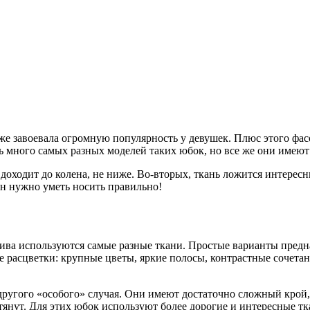
же завоевала огромную популярность у девушек. Плюс этого фас
ь много самых разных моделей таких юбок, но все же они имеют
доходит до колена, не ниже. Во-вторых, ткань ложится интересн
он нужно уметь носить правильно!
шива используются самые разные ткани. Простые варианты предн
е расцветки: крупные цветы, яркие полосы, контрастные сочета
другого «особого» случая. Они имеют достаточно сложный крой,
тянут. Для этих юбок используют более дорогие и интересные тк