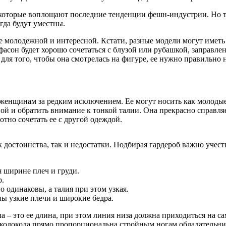
оторые воплощают последние тенденции фешн-индустрии. Но тем
гда будут уместны.
ее молодежной и интересной. Кстати, разные модели могут имет
фасон будет хорошо сочетаться с блузой или рубашкой, заправлен
для того, чтобы она смотрелась на фигуре, ее нужно правильно 
женщинам за редким исключением. Ее могут носить как молодые 
ной и обратить внимание к тонкой талии. Она прекрасно справл
отно сочетать ее с другой одеждой.
 достоинства, так и недостатки. Подбирая гардероб важно учест
 ширине плеч и груди.
р.
 одинаковы, а талия при этом узкая.
ы узкие плечи и широкие бедра.
а – это ее длина, при этом линия низа должна приходиться на 
на колокола прямо пропорциональна стройным ногам обладател