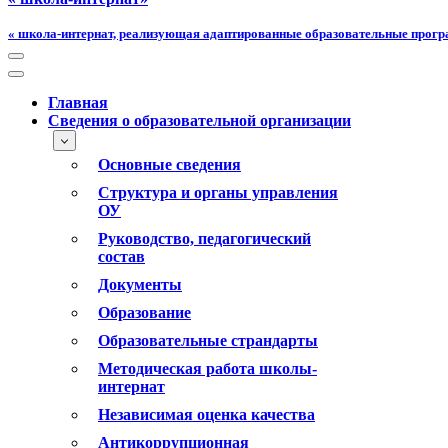
« школа-интернат, реализующая адаптированные образовательные прог
Меню
навигации
Меню
навигации
Главная
Сведения о образовательной организации
Основные сведения
Структура и органы управления
ОУ
Руководство, педагогический
состав
Документы
Образование
Образовательные страндарты
Методическая работа школы-
интернат
Независимая оценка качества
Антикоррупционная