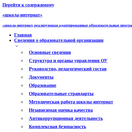
Перейти к содержимому
«школа-интернат»
«школа-интернат, реализующая адаптированные образовательные прог
Главная
Сведения о образовательной организации
Основные сведения
Структура и органы управления ОУ
Руководство, педагогический состав
Документы
Образование
Образовательные страндарты
Методическая работа школы-интернат
Независимая оценка качества
Антикоррупционная деятельность
Комплексная безопасность