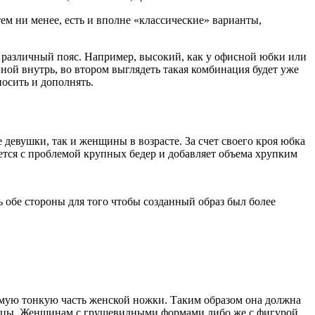
 ни менее, есть и вполне «классические» варианты,
ь различный пояс. Например, высокий, как у офисной юбки или
ной внутрь, во втором выглядеть такая комбинация будет уже
носить и дополнять.
девушки, так и женщины в возрасте. За счет своего кроя юбка
яется с проблемой крупных бедер и добавляет объема хрупким
ь обе стороны для того чтобы созданный образ был более
самую тонкую часть женской ножки. Таким образом она должна
ьницы. Женщинам с грушевидными формами либо же с фигурой