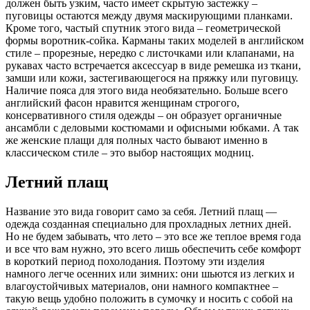
должен быть узким, часто имеет скрытую застежку –
пуговицы остаются между двумя маскирующими планками.
Кроме того, частый спутник этого вида – геометрической
формы воротник-сойка. Карманы таких моделей в английском
стиле – прорезные, нередко с листочками или клапанами, на
рукавах часто встречается аксессуар в виде ремешка из ткани,
замши или кожи, застегивающегося на пряжку или пуговицу.
Наличие пояса для этого вида необязательно. Больше всего
английский фасон нравится женщинам строгого,
консервативного стиля одежды – он образует органичные
ансамбли с деловыми костюмами и офисными юбками. А так
же женские плащи для полных часто бывают именно в
классическом стиле – это выбор настоящих модниц.
Летний плащ
Название это вида говорит само за себя. Летний плащ —
одежда созданная специально для прохладных летних дней.
Но не будем забывать, что лето – это все же теплое время года
и все что вам нужно, это всего лишь обеспечить себе комфорт
в короткий период похолодания. Поэтому эти изделия
намного легче осенних или зимних: они шьются из легких и
влагоустойчивых материалов, они намного компактнее –
такую вещь удобно положить в сумочку и носить с собой на