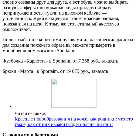
словно созданы друг для друга, а вот обувь можно выбирать
разную: лоферы или кожаные кеды придадут образу
непринужденность, туфли на высоком каблуке —
утонченность. Ярким акцентом станет красная бандана,
повязанная на шею. К тому же этот стильный аксессуар
омоложивает.
Полосатый топ с короткими рукавами и классические джинсы
для создания похожего образа вы можете примерить в
монобрендовом магазине Sportalm.
Футболка «Карлотта» в Sportalm, от 7 358 руб., заказать​
Брюки «Марта» в Sportalm, от 19 675 руб., заказать​
Читайте также:
Красные новообразования на коже, как родинки: что это
такое, как от них избавиться, и опасны ли они?
C джинсами и балетками