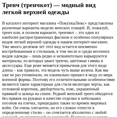
Тренч (тренчкот) — модный вид
легкой верхней одежды
В каталоге интернет магазина «ПокупкаЛюкс» представлены
различные варианты модели женских плащей. И, пожалуй,
тренч или, в полном варианте, тренчкот – это один из
наиболее распространенных фасонов и особенно популярных
видов легкой верхней одежды в нашем интернет-магазине.
Уже много десятков лет этот вид остается неизменно
востребованным и стильным, в том числе и среди весенних
видов одежды – лишь редко и незначительно варьируются
материалы, из которых шьют тренчи, цветовые гаммы и
аксессуары. Еще реже меняется привычная для этого вида
длина – как правило, эта модель чуть выше колена. Как мы
уже не раз упоминали, он изначально пришел в моду из мира
военной формы. Поэтому его отличительными особенностями
являются такие характерные для стиля милитари черты, как
отложной воротник, двубортность, пояс, украшенный
пряжкой и шлица на спине. Редкий женский тренч обходится
без пряжек на рукавах в качестве отделки и небольших
погонов на плечах, пришедших также из времен мировых
войн. Он очень элегантен, но его сложно отнести к
определенному стилю – он сочетается абсолютно с любой