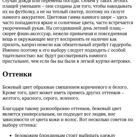
случай дождя или перемены погоды. Объем у таких летних
плащей уменьшен – они созданы для того, чтобы накидывать
их на футболку, а не на теплый свитер, поэтому их силуэт
намного аккуратнее. Цветовая гамма намного шире – здесь
часто попадаются яркие и солнечные цвета, часто встречается
укороченный рукав. На сегодняшний день летний плащ –
скорее фэшн-аксессуар, нежели привычная и повседневная
вещь и окружающие могут воспринять ее наличие как
прихоть, каприз нежели как обязательный атрибут гардероба.
Именно поэтому к его выбору следует подходить с особой
тщательностью: вас будут рассматривать намного
пристальнее, чем если бы вы были в легкой куртке-ветровке.
Оттенки
Бежевый цвет образован смешением коричневого и белого.
Кроме того, цвет может иметь примесь других оттенков –
желтого, красного, серого, зеленого.
Благодаря такому разнообразию оттенков, бежевый цвет
является универсальным, он подходит все людям, вне
зависимости от цвета кожи и волос. Вот несколько советов по
выбору оттенка:
белокожим блондинкам стоит выбирать одежду