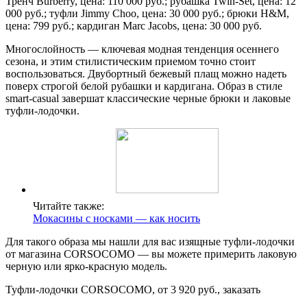
Тренч Burberry, цена: 110 000 руб.; рубашка Twin-Set, цена: 12
000 руб.; туфли Jimmy Choo, цена: 30 000 руб.; брюки H&M,
цена: 799 руб.; кардиган Marc Jacobs, цена: 30 000 руб.
Многослойность — ключевая модная тенденция осеннего
сезона, и этим стилистическим приемом точно стоит
воспользоваться. Двубортный бежевый плащ можно надеть
поверх строгой белой рубашки и кардигана. Образ в стиле
smart-casual завершат классические черные брюки и лаковые
туфли-лодочки.
Читайте также:
Мокасины с носками — как носить
Для такого образа мы нашли для вас изящные туфли-лодочки
от магазина CORSOCOMO — вы можете примерить лаковую
черную или ярко-красную модель.
Туфли-лодочки CORSOCOMO, от 3 920 руб., заказать​