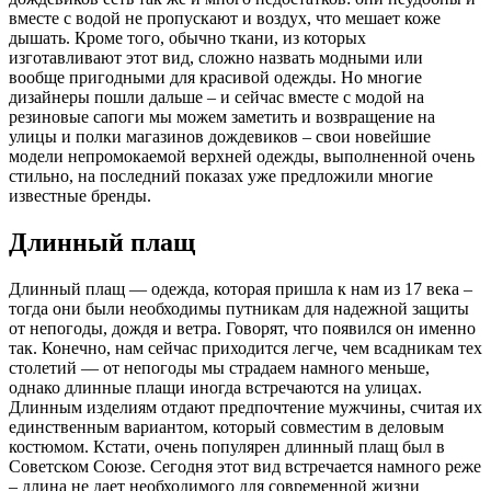
вместе с водой не пропускают и воздух, что мешает коже
дышать. Кроме того, обычно ткани, из которых
изготавливают этот вид, сложно назвать модными или
вообще пригодными для красивой одежды. Но многие
дизайнеры пошли дальше – и сейчас вместе с модой на
резиновые сапоги мы можем заметить и возвращение на
улицы и полки магазинов дождевиков – свои новейшие
модели непромокаемой верхней одежды, выполненной очень
стильно, на последний показах уже предложили многие
известные бренды.
Длинный плащ
Длинный плащ — одежда, которая пришла к нам из 17 века –
тогда они были необходимы путникам для надежной защиты
от непогоды, дождя и ветра. Говорят, что появился он именно
так. Конечно, нам сейчас приходится легче, чем всадникам тех
столетий — от непогоды мы страдаем намного меньше,
однако длинные плащи иногда встречаются на улицах.
Длинным изделиям отдают предпочтение мужчины, считая их
единственным вариантом, который совместим в деловым
костюмом. Кстати, очень популярен длинный плащ был в
Советском Союзе. Сегодня этот вид встречается намного реже
– длина не дает необходимого для современной жизни