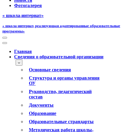
Новости
Фотогалерея
« школа-интернат»
« школа-интернат, реализующая адаптированные образовательные
программы»
Меню
навигации
Меню
навигации
Главная
Сведения о образовательной организации
Основные сведения
Структура и органы управления
ОУ
Руководство, педагогический
состав
Документы
Образование
Образовательные страндарты
Методическая работа школы-