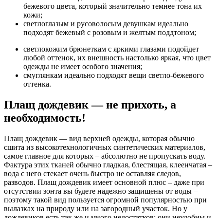
бежевого цвета, который значительно темнее тона их
кожи;
светлоглазым и русоволосым девушкам идеально
подходят бежевый с розовым и желтым поддтоном;
светлокожим брюнеткам с яркими глазами подойдет
любой оттенок, их внешность настолько яркая, что цвет
одежды не имеет особого значения;
смуглянкам идеально подходят вещи светло-бежевого
оттенка.
Плащ дождевик — не прихоть, а
необходимость!
Плащ дождевик — вид верхней одежды, которая обычно
сшита из высокотехнологичных синтетических материалов,
самое главное для которых – абсолютно не пропускать воду.
Фактура этих тканей обычно гладкая, блестящая, клеенчатая –
вода с него стекает очень быстро не оставляя следов,
разводов. Плащ дождевик имеет основной плюс – даже при
отсутствии зонта вы будете надежно защищены от воды –
поэтому такой вид пользуется огромной популярностью при
вылазках на природу или на загородный участок. Но у
дождевиков есть так же и много недостатков: они неудобны и