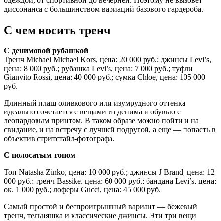
одеждой, от спортивной до вечерней. Поэтому не вызовет
диссонанса с большинством вариаций базового гардероба.
С чем носить тренч
С денимовой рубашкой
Тренч Michael Michael Kors, цена: 20 000 руб.; джинсы Levi’s,
цена: 8 000 руб.; рубашка Levi’s, цена: 7 000 руб.; туфли
Gianvito Rossi, цена: 40 000 руб.; сумка Chloe, цена: 105 000
руб.
Длинный плащ оливкового или изумрудного оттенка
идеально сочетается с вещами из денима и обувью с
леопардовым принтом. В таком образе можно пойти и на
свидание, и на встречу с лучшей подругой, а еще — попасть в
объектив стритстайл-фотографа.
С полосатым топом
Топ Natasha Zinko, цена: 10 000 руб.; джинсы J Brand, цена: 12
000 руб.; тренч Bassike, цена: 60 000 руб.; бандана Levi’s, цена:
ок. 1 000 руб.; лоферы Gucci, цена: 45 000 руб.
Самый простой и беспроигрышный вариант — бежевый
тренч, тельняшка и классические джинсы. Эти три вещи