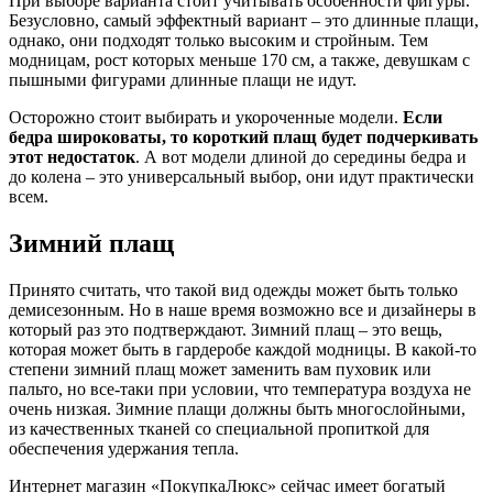
При выборе варианта стоит учитывать особенности фигуры.
Безусловно, самый эффектный вариант – это длинные плащи,
однако, они подходят только высоким и стройным. Тем
модницам, рост которых меньше 170 см, а также, девушкам с
пышными фигурами длинные плащи не идут.
Осторожно стоит выбирать и укороченные модели.
Если
бедра широковаты, то короткий плащ будет подчеркивать
этот недостаток
. А вот модели длиной до середины бедра и
до колена – это универсальный выбор, они идут практически
всем.
Зимний плащ
Принято считать, что такой вид одежды может быть только
демисезонным. Но в наше время возможно все и дизайнеры в
который раз это подтверждают. Зимний плащ – это вещь,
которая может быть в гардеробе каждой модницы. В какой-то
степени зимний плащ может заменить вам пуховик или
пальто, но все-таки при условии, что температура воздуха не
очень низкая. Зимние плащи должны быть многослойными,
из качественных тканей со специальной пропиткой для
обеспечения удержания тепла.
Интернет магазин «ПокупкаЛюкс» сейчас имеет богатый