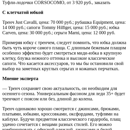
Туфли-лодочки CORSOCOMO, от 3 920 руб., заказать​
С клетчатой юбкой
Тренч Just Cavalli, цена: 70 000 руб.; рубашка Equipment, цена:
14 000 руб.; сапоги Tommy Hilfiger, цена: 15 000 руб.; юбка
Carven, цена: 30 000 руб.; серьги Marni, цена: 12 000 руб.
Примеряя юбку с тренчем, следует помнить, что юбка должна
быть чуть короче самого плаща. С длинным бежевым плащом
особенно эффектно будет смотреться миди-юбка в крупную
клетку, блузка нежного оттенка и высокие классические
сапоги. Что касается аксессуаров, то мы бы остановили свой
выбор на заметных круглых серьгах и кожаных перчатках.
Мнение эксперта
— Тренч сохраняет свою актуальность, он необходим для
осеннего сезона. Универсальным фасоном для леди 35+ будет
тренчкот с поясом или без, длиной до колена.
Тренч одинаково хорошо смотрится с джинсами, брюками,
платьями, юбками, кроссовками, оксфордами, туфлями на
каблуке. Будучи предметом классического гардероба, плащ
удачно сочетается с вещами разных стилей. Его можно
комбинировать с офисной одеждой, джинсами и белой