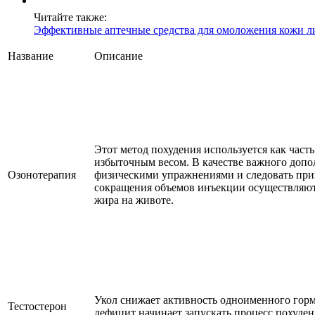
Читайте также:
Эффективные аптечные средства для омоложения кожи л
Название
Описание
Этот метод похудения используется как часть
избыточным весом. В качестве важного допо
Озонотерапия
физическими упражнениями и следовать при
сокращения объемов инъекции осуществляют
жира на животе.
Укол снижает активность одноименного гормо
Тестостерон
дефицит начинает запускать процесс похуден