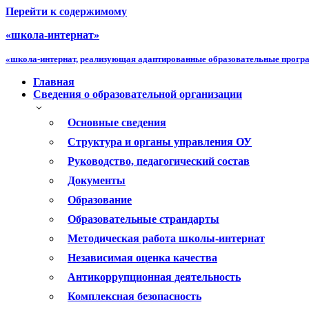
Перейти к содержимому
«школа-интернат»
«школа-интернат, реализующая адаптированные образовательные прог
Главная
Сведения о образовательной организации
Основные сведения
Структура и органы управления ОУ
Руководство, педагогический состав
Документы
Образование
Образовательные страндарты
Методическая работа школы-интернат
Независимая оценка качества
Антикоррупционная деятельность
Комплексная безопасность