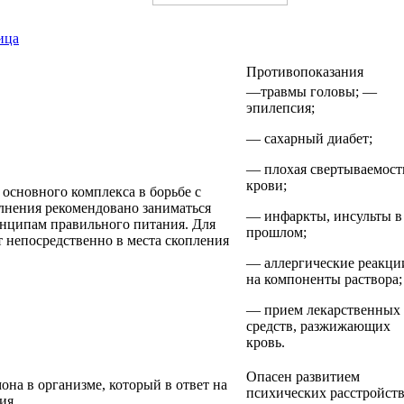
ица
Противопоказания
—травмы головы; —
эпилепсия;
— сахарный диабет;
— плохая свертываемост
крови;
 основного комплекса в борьбе с
лнения рекомендовано заниматься
— инфаркты, инсульты в
нципам правильного питания. Для
прошлом;
 непосредственно в места скопления
— аллергические реакци
на компоненты раствора;
— прием лекарственных
средств, разжижающих
кровь.
Опасен развитием
на в организме, который в ответ на
психических расстройств
ия.