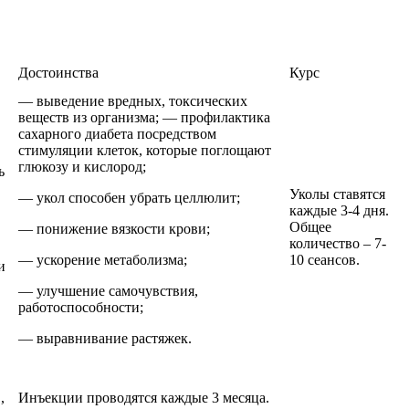
Достоинства
Курс
— выведение вредных, токсических
веществ из организма; — профилактика
сахарного диабета посредством
стимуляции клеток, которые поглощают
глюкозу и кислород;
ь
Уколы ставятся
— укол способен убрать целлюлит;
каждые 3-4 дня.
Общее
— понижение вязкости крови;
количество – 7-
— ускорение метаболизма;
10 сеансов.
и
— улучшение самочувствия,
работоспособности;
— выравнивание растяжек.
,
Инъекции проводятся каждые 3 месяца.