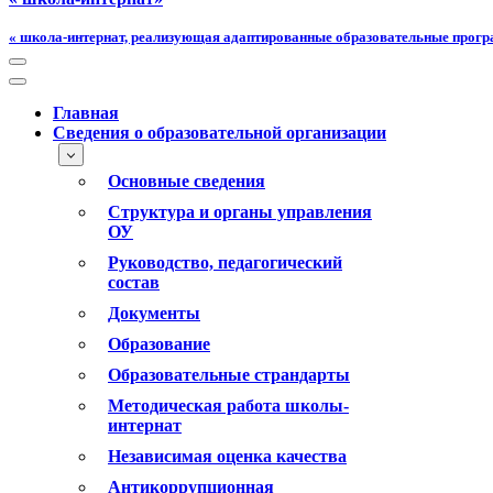
« школа-интернат, реализующая адаптированные образовательные прог
Меню
навигации
Меню
навигации
Главная
Сведения о образовательной организации
Основные сведения
Структура и органы управления
ОУ
Руководство, педагогический
состав
Документы
Образование
Образовательные страндарты
Методическая работа школы-
интернат
Независимая оценка качества
Антикоррупционная