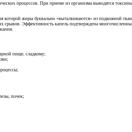
ческих процессов. При приеме из организма выводятся токсины
ря которой жиры буквально «выталкиваются» из подкожной ткани
рвных срывов. Эффективность капель подтверждена многочисленн
кания.
ирной пище, сладкому;
ови;
процессы;
езы, почек;