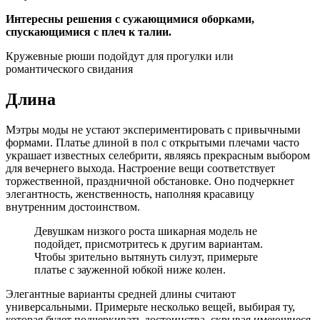
Интересны решения с сужающимися оборками,
спускающимися с плеч к талии.
Кружевные рюши подойдут для прогулки или
романтического свидания
Длина
Мэтры моды не устают экспериментировать с привычными
формами. Платье длиной в пол с открытыми плечами часто
украшает известных селебрити, являясь прекрасным выбором
для вечернего выхода. Настроение вещи соответствует
торжественной, праздничной обстановке. Оно подчеркнет
элегантность, женственность, наполняя красавицу
внутренним достоинством.
Девушкам низкого роста шикарная модель не
подойдет, присмотритесь к другим вариантам.
Чтобы зрительно вытянуть силуэт, примерьте
платье с зауженной юбкой ниже колен.
Элегантные варианты средней длины считают
универсальными. Примерьте несколько вещей, выбирая ту,
которая будет подчеркивать достоинства, скрывая имеющиеся