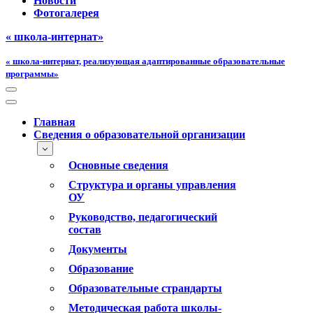
Новости
Фотогалерея
« школа-интернат»
« школа-интернат, реализующая адаптированные образовательные
программы»
Меню
навигации
Меню
навигации
Главная
Сведения о образовательной организации
Основные сведения
Структура и органы управления
ОУ
Руководство, педагогический
состав
Документы
Образование
Образовательные страндарты
Методическая работа школы-