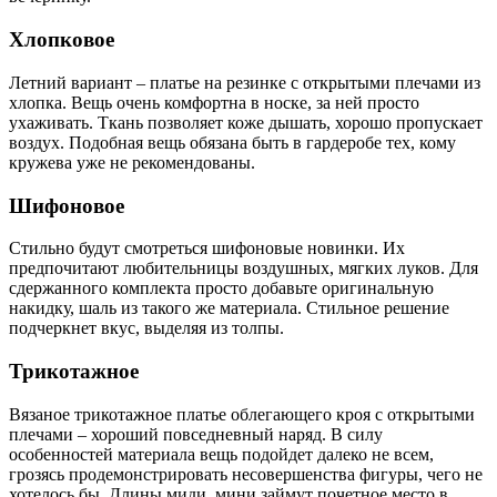
Хлопковое
Летний вариант – платье на резинке с открытыми плечами из
хлопка. Вещь очень комфортна в носке, за ней просто
ухаживать. Ткань позволяет коже дышать, хорошо пропускает
воздух. Подобная вещь обязана быть в гардеробе тех, кому
кружева уже не рекомендованы.
Шифоновое
Стильно будут смотреться шифоновые новинки. Их
предпочитают любительницы воздушных, мягких луков. Для
сдержанного комплекта просто добавьте оригинальную
накидку, шаль из такого же материала. Стильное решение
подчеркнет вкус, выделяя из толпы.
Трикотажное
Вязаное трикотажное платье облегающего кроя с открытыми
плечами – хороший повседневный наряд. В силу
особенностей материала вещь подойдет далеко не всем,
грозясь продемонстрировать несовершенства фигуры, чего не
хотелось бы. Длины миди, мини займут почетное место в