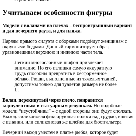
Учитываем особенности фигуры
Модели с воланами на плечах – беспроигрышный вариант
и для вечернего раута, и для пляжа.
Наряды прямого силуэта с оборками подойдут женщинам с
округлыми бедрами. Данный гармонизирует образ,
уравновешивая верхнюю и нижнюю части тела.
Легкий многослойный шифон привлекает
внимание. Но его излишки самую аккуратную
грудь способны превратить в бесформенное
облако. Рюши, выполненные из тяжелых тканей,
допустимы только для туалетов размера не более
L.
Волан, перекинутый через плечо, понравится
корпулентным и статуарным девушкам.
Но подобные
модели “неустойчивы” – с одной стороны они будут сползать.
Выход: силиконовая фиксирующая полоса над грудью, вшитая
с изнанки, или силиконовая же шлейка для бюстгальтера.
Вечерний выход уместен в платье рыбка, которое будет