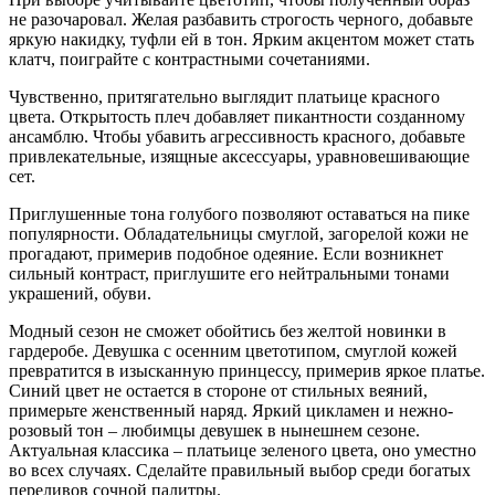
не разочаровал. Желая разбавить строгость черного, добавьте
яркую накидку, туфли ей в тон. Ярким акцентом может стать
клатч, поиграйте с контрастными сочетаниями.
Чувственно, притягательно выглядит платьице красного
цвета. Открытость плеч добавляет пикантности созданному
ансамблю. Чтобы убавить агрессивность красного, добавьте
привлекательные, изящные аксессуары, уравновешивающие
сет.
Приглушенные тона голубого позволяют оставаться на пике
популярности. Обладательницы смуглой, загорелой кожи не
прогадают, примерив подобное одеяние. Если возникнет
сильный контраст, приглушите его нейтральными тонами
украшений, обуви.
Модный сезон не сможет обойтись без желтой новинки в
гардеробе. Девушка с осенним цветотипом, смуглой кожей
превратится в изысканную принцессу, примерив яркое платье.
Синий цвет не остается в стороне от стильных веяний,
примерьте женственный наряд. Яркий цикламен и нежно-
розовый тон – любимцы девушек в нынешнем сезоне.
Актуальная классика – платьице зеленого цвета, оно уместно
во всех случаях. Сделайте правильный выбор среди богатых
переливов сочной палитры.