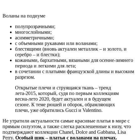
Воланы на подиуме
полупрозрачными;
многослойными;
асимметричными;
с объемными рукавами или воланами;
блестящими (вновь актуален металлик – и золото, и
серебро – и блестки);
кожаными, бархатными, вязаными для осенне-зимнего
периода и легкими для лета;
в сочетании с платьями французской длины и высоким
разрезом.
Открытые плечи и струящаяся ткань – тренд
лета-2015, который, судя по первым коллекциям
весна-лето 2020, будет актуален и в будущем
сезоне. К теме рюшей и оборок, обрамляющих
плечи, уже обратились Gucci и Valentino.
Не утратили актуальности самые красивые платья в мире с
прямым силуэтом, а также слегка расклешенные к низу, что
подтверждают коллекции Chanel, Dolce and Gabbana, Lisa
Perry.
Особый шик – платья с воланами на плечах.