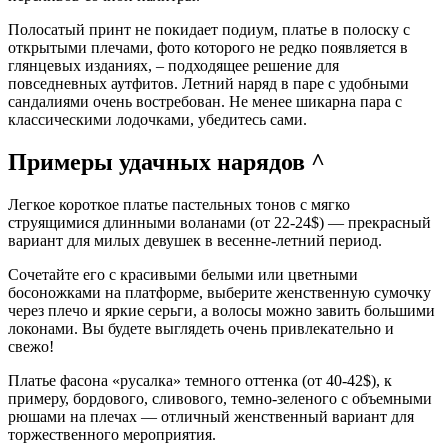
Полосатый принт не покидает подиум, платье в полоску с
открытыми плечами, фото которого не редко появляется в
глянцевых изданиях, – подходящее решение для
повседневных аутфитов. Летний наряд в паре с удобными
сандалиями очень востребован. Не менее шикарна пара с
классическими лодочками, убедитесь сами.
Примеры удачных нарядов ^
Легкое короткое платье пастельных тонов с мягко
струящимися длинными воланами (от 22-24$) — прекрасный
вариант для милых девушек в весенне-летний период.
Сочетайте его с красивыми белыми или цветными
босоножками на платформе, выберите женственную сумочку
через плечо и яркие серьги, а волосы можно завить большими
локонами. Вы будете выглядеть очень привлекательно и
свежо!
Платье фасона «русалка» темного оттенка (от 40-42$), к
примеру, бордового, сливового, темно-зеленого с объемными
рюшами на плечах — отличный женственный вариант для
торжественного мероприятия.