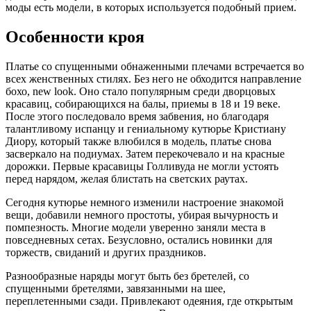
моды есть модели, в которых используется подобный прием.
Особенности кроя
Платье со спущенными обнаженными плечами встречается во
всех женственных стилях. Без него не обходится направление
бохо, new look. Оно стало популярным среди дворцовых
красавиц, собирающихся на балы, приемы в 18 и 19 веке.
После этого последовало время забвения, но благодаря
талантливому испанцу и гениальному кутюрье Кристиану
Диору, который также влюбился в модель, платье снова
засверкало на подиумах. Затем перекочевало и на красные
дорожки. Первые красавицы Голливуда не могли устоять
перед нарядом, желая блистать на светских раутах.
Сегодня кутюрье немного изменили настроение знакомой
вещи, добавили немного простоты, убирая вычурность и
помпезность. Многие модели уверенно заняли места в
повседневных сетах. Безусловно, остались новинки для
торжеств, свиданий и других праздников.
Разнообразные наряды могут быть без бретелей, со
спущенными бретелями, завязанными на шее,
переплетенными сзади. Привлекают одеяния, где открытым