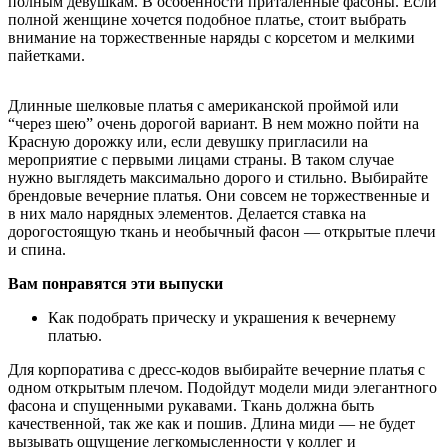
полным девушкам. В особенности приталенные фасоны. Если
полной женщине хочется подобное платье, стоит выбрать
внимание на торжественные наряды с корсетом и мелкими
пайетками.
Длинные шелковые платья с американской проймой или
“через шею” очень дорогой вариант. В нем можно пойти на
Красную дорожку или, если девушку пригласили на
мероприятие с первыми лицами страны. В таком случае
нужно выглядеть максимально дорого и стильно. Выбирайте
брендовые вечерние платья. Они совсем не торжественные и
в них мало нарядных элементов. Делается ставка на
дорогостоящую ткань и необычный фасон — открытые плечи
и спина.
Вам понравятся эти выпуски
Как подобрать прическу и украшения к вечернему
платью.
Для корпоратива с дресс-кодов выбирайте вечерние платья с
одном открытым плечом. Подойдут модели миди элегантного
фасона и спущенными рукавами. Ткань должна быть
качественной, так же как и пошив. Длина миди — не будет
вызывать ощущение легкомысленности у коллег и