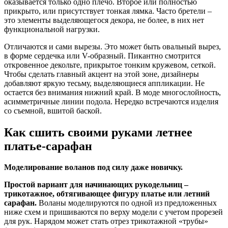
оказывается только одно плечо. Второе или полностью
прикрыто, или присутствует тонкая лямка. Часто бретели –
это элементы выделяющегося декора, не более, в них нет
функциональной нагрузки.
Отличаются и сами вырезы. Это может быть овальный вырез,
в форме сердечка или V-образный. Пикантно смотрится
откровенное декольте, прикрытое тонким кружевом, сеткой.
Чтобы сделать главный акцент на этой зоне, дизайнеры
добавляют яркую тесьму, выделяющиеся аппликации. Не
остается без внимания нижний край. В моде многослойность,
асимметричные линии подола. Нередко встречаются изделия
со съемной, вшитой баской.
Как сшить своими руками летнее
платье-сарафан
Моделирование воланов под силу даже новичку.
Простой вариант для начинающих рукодельниц –
трикотажное, обтягивающее фигуру платье или летний
сарафан.
Воланы моделируются по одной из предложенных
ниже схем и пришиваются по верху модели с учетом прорезей
для рук. Нарядом может стать отрез трикотажной «трубы»