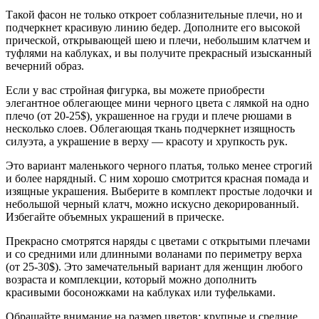
Такой фасон не только откроет соблазнительные плечи, но и
подчеркнет красивую линию бедер. Дополните его высокой
прической, открывающей шею и плечи, небольшим клатчем и
туфлями на каблуках, и вы получите прекрасный изысканный
вечерний образ.
Если у вас стройная фигурка, вы можете приобрести
элегантное облегающее мини черного цвета с лямкой на одно
плечо (от 20-25$), украшенное на груди и плече рюшами в
несколько слоев. Облегающая ткань подчеркнет изящность
силуэта, а украшение в верху — красоту и хрупкость рук.
Это вариант маленького черного платья, только менее строгий
и более нарядный. С ним хорошо смотрится красная помада и
изящные украшения. Выберите в комплект простые лодочки и
небольшой черный клатч, можно искусно декорированный.
Избегайте объемных украшений в прическе.
Прекрасно смотрятся наряды с цветами с открытыми плечами
и со средними или длинными воланами по периметру верха
(от 25-30$). Это замечательный вариант для женщин любого
возраста и комплекции, который можно дополнить
красивыми босоножками на каблуках или туфельками.
Обращайте внимание на размер цветов: крупные и средние