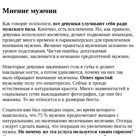
Мнение мужчин
Как говорят психологи,
все девушки улучшают себя ради
мужского пола
. Конечно, есть исключения. Но, как правило,
девушки используют косметику, делают подкожные инъекции,
проводят много времени в парикмахерских для привлечения
внимания мужчин. Желание нравиться мужчинам заложено на
уровне подсознания. Частая ошибка, допускаемая
женщинами, заключается в незнании предпочтений мужчин.
Некоторые девушки закачивают гель в губы и делают
накладные ногти, а потом удивляются, почему на них так
мало обращают внимание мужчины.
Ответ простой
:
мужскому полу это неинтересно. Сейчас в тренде
естественная и натуральная красота. Много знаменитостей в
социальных сетях выкладывают фотографии, где они без
макияжа. То же относится и к размерам бюста.
Социологами был проведен опрос, во время которого
выяснилось, что 75 % мужчин предпочитают женщин с
натуральными, но маленькими молочными железами. Отсюда
следует сделать вывод, что операция по увеличению бюста не
нужна.
Но почему же эта услуга пользуется таким спросом
?