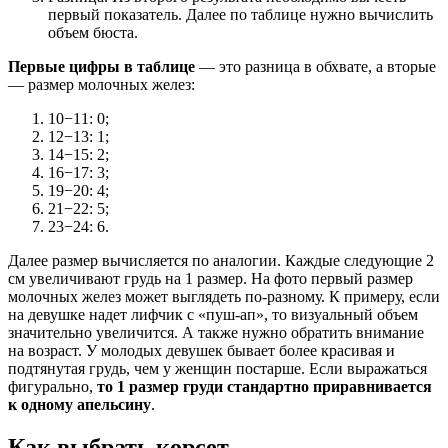
первый показатель. Далее по таблице нужно вычислить
объем бюста.
Первые цифры в таблице
— это разница в обхвате, а вторые
— размер молочных желез:
10−11: 0;
12−13: 1;
14−15: 2;
16−17: 3;
19−20: 4;
21−22: 5;
23−24: 6.
Далее размер вычисляется по аналогии. Каждые следующие 2
см увеличивают грудь на 1 размер. На фото первый размер
молочных желез может выглядеть по-разному. К примеру, если
на девушке надет лифчик с «пуш-ап», то визуальный объем
значительно увеличится. А также нужно обратить внимание
на возраст. У молодых девушек бывает более красивая и
подтянутая грудь, чем у женщин постарше. Если выражаться
фигурально,
то 1 размер груди стандартно приравнивается
к одному апельсину
.
Как выбрать корсет