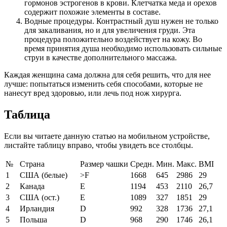
гормонов эстрогенов в крови. Клетчатка меда и орехов
содержит похожие элементы в составе.
Водные процедуры. Контрастный душ нужен не только
для закаливания, но и для увеличения груди. Эта
процедура положительно воздействует на кожу. Во
время принятия душа необходимо использовать сильные
струи в качестве дополнительного массажа.
Каждая женщина сама должна для себя решить, что для нее
лучше: попытаться изменить себя способами, которые не
нанесут вред здоровью, или лечь под нож хирурга.
Таблица
Если вы читаете данную статью на мобильном устройстве,
листайте таблицу вправо, чтобы увидеть все столбцы.
№
Страна
Размер чашки
Средн.
Мин.
Макс.
BMI
1
США (белые)
>F
1668
645
2986
29
2
Канада
Е
1194
453
2110
26,7
3
США (ост.)
Е
1089
327
1851
29
4
Ирландия
D
992
328
1736
27,1
5
Польша
D
968
290
1746
26,1