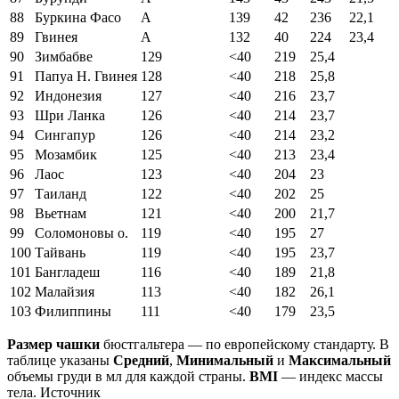
88
Буркина Фасо
A
139
42
236
22,1
89
Гвинея
A
132
40
224
23,4
90
Зимбабве
129
<40
219
25,4
91
Папуа Н. Гвинея
128
<40
218
25,8
92
Индонезия
127
<40
216
23,7
93
Шри Ланка
126
<40
214
23,7
94
Сингапур
126
<40
214
23,2
95
Мозамбик
125
<40
213
23,4
96
Лаос
123
<40
204
23
97
Таиланд
122
<40
202
25
98
Вьетнам
121
<40
200
21,7
99
Соломоновы о.
119
<40
195
27
100
Тайвань
119
<40
195
23,7
101
Бангладеш
116
<40
189
21,8
102
Малайзия
113
<40
182
26,1
103
Филиппины
111
<40
179
23,5
Размер чашки
бюстгальтера — по европейскому стандарту. В
таблице указаны
Средний
,
Минимальный
и
Максимальный
объемы груди в мл для каждой страны.
BMI
— индекс массы
тела. Источник