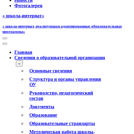
Новости
Фотогалерея
« школа-интернат»
« школа-интернат, реализующая адаптированные образовательные
программы»
Меню
навигации
Меню
навигации
Главная
Сведения о образовательной организации
Основные сведения
Структура и органы управления
ОУ
Руководство, педагогический
состав
Документы
Образование
Образовательные страндарты
Методическая работа школы-