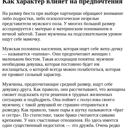
Как характер влияет на предпочтения
На размер бюста при выборе партнерши обращают внимание
либо подростки, либо психологические незрелые
представители мужского пола. У многих большой размер
ассоциируется с матерью и материнским пониманием и
вечной заботой. Такие мужчины на подсознательном уровне
ищут себе мамочку.
Мужская половина населения, которая ищет себе жену-дочку
— называется «папики». Они предпочитают женщин с
маленьким бюстом. Такая ассоциация понятна: мужчине
необходима девушка, которая постоянно будет им
восхищаться, о которой всегда можно позаботиться, которая
не проявит сильный характер.
Мужчины, предпочитающие средний размер, ищут себе
девушку-друга. Как правило, они рассчитывают, что женщина
сможет подсказать пути решения в трудных жизненных
ситуациях и подбодрить. Она поймет с полуслова своего
мужчину, с такой девушкой не страшно отправиться в
разведку. Как правило, такие пары в шутку называются «брат
и сестра». По статистике, такие браки считаются самыми
крепкими. У них счастливые отношения. Но здесь имеется
один существенный недостаток — это дружба. Очень редко