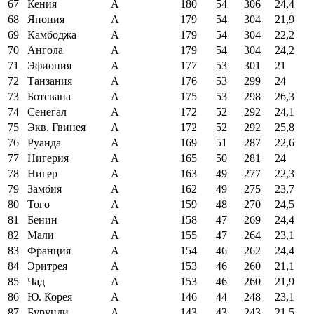
67
Кения
A
180
54
306
24,4
68
Япония
A
179
54
304
21,9
69
Камбоджа
A
179
54
304
22,2
70
Ангола
A
179
54
304
24,2
71
Эфиопия
A
177
53
301
21
72
Танзания
A
176
53
299
24
73
Ботсвана
A
175
53
298
26,3
74
Сенегал
A
172
52
292
24,1
75
Экв. Гвинея
A
172
52
292
25,8
76
Руанда
A
169
51
287
22,6
77
Нигерия
A
165
50
281
24
78
Нигер
A
163
49
277
22,3
79
Замбия
A
162
49
275
23,7
80
Того
A
159
48
270
24,5
81
Бенин
A
158
47
269
24,4
82
Мали
A
155
47
264
23,1
83
Франция
A
154
46
262
24,4
84
Эритрея
A
153
46
260
21,1
85
Чад
A
153
46
260
21,9
86
Ю. Корея
A
146
44
248
23,1
87
Бурунди
A
143
43
243
21,5