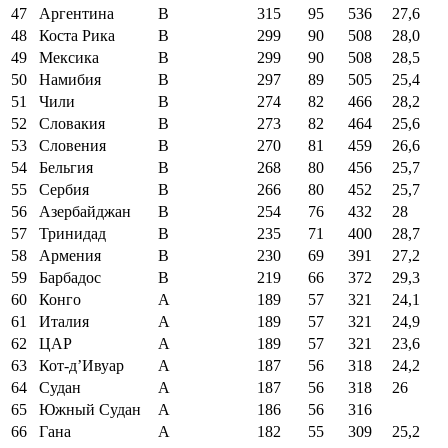
47
Аргентина
B
315
95
536
27,6
48
Коста Рика
B
299
90
508
28,0
49
Мексика
B
299
90
508
28,5
50
Намибия
B
297
89
505
25,4
51
Чили
B
274
82
466
28,2
52
Словакия
B
273
82
464
25,6
53
Словения
B
270
81
459
26,6
54
Бельгия
B
268
80
456
25,7
55
Сербия
B
266
80
452
25,7
56
Азербайджан
B
254
76
432
28
57
Тринидад
B
235
71
400
28,7
58
Армения
B
230
69
391
27,2
59
Барбадос
B
219
66
372
29,3
60
Конго
A
189
57
321
24,1
61
Италия
A
189
57
321
24,9
62
ЦАР
A
189
57
321
23,6
63
Кот-д’Ивуар
A
187
56
318
24,2
64
Судан
A
187
56
318
26
65
Южный Судан
A
186
56
316
66
Гана
A
182
55
309
25,2