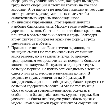
операцию по увеличению бюста, как будет выглядеть
грудь после операции и стоит ли тратить на это свое
здоровье. Этот вариант не подойдет женщинам, которые
хотят увеличить размер молочных желез, чтобы
самостоятельно кормить новорожденного.
Физические упражнения. Этот вариант является
наиболее благоприятным. Массаж груди необходим для
укрепления мышц. Связки становятся более крепкими,
при этом в объеме увеличивается и грудь. Благодаря
этому фигура приобретает красивую форму, а грудь
увеличивается в объеме.
Правильное питание. Если изменить рацион, то
женщина сможет не только избавиться от лишних
килограммов, но и увеличить грудь. К примеру,
традиционным методом считается поедание большого
количества капусты. Не нужно за один раз съедать
большую порцию. Ее нужно есть ежедневно в течение
одного или двух месяцев маленькими долями. В
результате грудь увеличится на 0,5 размера. В
каждодневный рацион необходимо добавить продукты с
большим содержанием белка. И это не только яйца.
Сюда относятся всевозможные морепродукты, в
особенности белая рыба, молоко, куриная грудка. Для
увеличения бюста необходимо употреблять орехи с
медом. Размер женской груди зависит от содержания