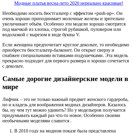
Модные платья весна-лето 2020 нереально красивые!
Необходимо носить бюстгальтер с эффектом «push-up». Он
очень хорошо приподнимает молочные железы и зрительно
увеличивает объём. Особенно эти модели хорошо смотрятся
под маечкой из хлопка, строгой рубашкой, пуловером или
водолазкой с вырезом в виде буквы V.
Если женщина предпочитает круглое декольте, то необходимо
приобрести бюстгальтер-балконет. Он открыт сверху и
снабжен специальными вставками-подушечками. Эта модель
прекрасно подходит для первого размера и хорошо сочетается
с декольте.
Самые дорогие дизайнерские модели в
мире
Лифчик – это не только важный предмет женского гардероба,
но и кладезь для воображения модных дизайнеров. Казалось
бы, ну чем тут можно удивить? Но у модельеров получается
придумывать каждый раз что-то новое. Особенно своими
необычными моделями славится .
В 2010 году на модном показе была представлена