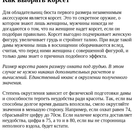
Для обладательниц бюста первого размера незаменимым
аксессуаром является корсет. Это то секретное оружие, о
котором знают лишь женщины, мужчины никогда не
догадаются о том, что на женщине надет корсет, если он
подобран правильно. Корсет выгодно подчеркивает женскую
фигуру, увеличивает грудь и стройнит талию. При виде такой
дамы мужчины лишь в восхищении оборачиваются вслед,
считая, что перед ними женщина с совершенной фигурой, и
только дама знает о причинах подобного эффекта.
Размер корсета равен размеру охвата под грудью. В этом
случае не нужно никаких дополнительных расчетов и
вычислений. Единственный нюанс в округлении полученного
значения.
Степень округления зависит от физической подготовки дамы
и способности терпеть неудобства ради красоты. Так, если вы
способны долгое время дышать вполсилы, смело округляйте
значения в меньшую сторону. Например, если охват равен 74,
сбрасывайте цифру до 70см. Если наличие корсета доставляет
неудобства, цифра в 75, а то и в 80, если вы не сторонница
неполного вздоха, будет кстати.