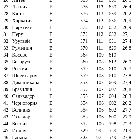
27
Латвия
B
376
113
639
26,4
28
Кипр
B
376
113
639
26,2
29
Хорватия
B
374
112
636
26,9
30
Парагвай
B
372
112
632
26,9
31
Перу
B
372
112
632
27,1
32
Уругвай
B
371
111
631
27,4
33
Румыния
B
370
111
629
26,8
34
Косово
B
364
109
619
35
Беларусь
B
360
108
612
26,9
36
Россия
B
359
108
610
26.7
37
Швейцария
B
359
108
610
23,8
38
Доминикана
B
358
107
609
27,4
39
Бразилия
B
357
107
607
26,8
40
Сальвадор
B
355
107
604
28,3
41
Черногория
B
354
106
602
26,2
42
Боливия
B
354
106
602
27,7
43
Эквадор
B
353
106
600
27,9
44
Босния
B
352
106
598
25,3
45
Индия
B
329
99
559
21,9
46
Гайана
B
323
97
549
27,8