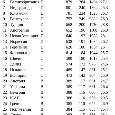
6
Великобритания
D
879
264
1494
27,1
7
Нидерланды
D
801
240
1362
25,3
8
Колумбия
D
781
234
1328
26,7
9
Венесуэла
D
752
249
988
26,9
10
Турция
D
668
200
1136
28,8
11
Австралия
D
652
196
1108
26,8
12
Новая Зеландия
D
640
192
1088
28
13
Норвегия
D
638
191
1085
26,2
14
Германия
D
620
186
1054
26
15
Финляндия
C
614
184
1044
25,7
16
Швеция
C
599
180
1018
25,4
17
Дания
C
574
172
976
24,6
18
Испания
C
489
147
831
25,1
19
Болгария
C
473
142
804
25,9
20
Австрия
B
389
117
661
24,7
21
Украина
B
389
117
661
26,4
22
Венгрия
B
388
116
660
26,6
23
ЮАР
B
386
116
656
29,5
24
Греция
B
385
116
655
26,9
25
Португалия
B
384
115
653
25,4
26
Литва
B
383
115
651
26,1