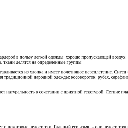
гардероб в пользу легкой одежды, хорошо пропускающей воздух.
в, ткани делятся на определенные группы.
тавливается из хлопка и имеет полотняное переплетение. Сите
 традиционной народной одежды: косовороток, рубах, сарафанов
ет натуральность в сочетании с приятной текстурой. Летние пл
 и некоторые недостатки. Главный его изъян – оно недостаточно