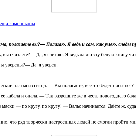
вещи компаньоны
, полагаете вы?— Полагаю. Я ведь и сам, как умею, следы п
, вы считаете?— Да, я считаю. Я ведь давно эту белую книгу чит
вы уверены?— Да, я уверен.
гкие платья из ситца. — Вы полагаете, все это будет носиться? 
е кабала и опала. — Так разрешите же в честь новогоднего бала
ски — по кругу, по кругу! — Вальс начинается. Дайте ж, сударын
но, что ряд творчески настроенных людей не смогли пройти мимо