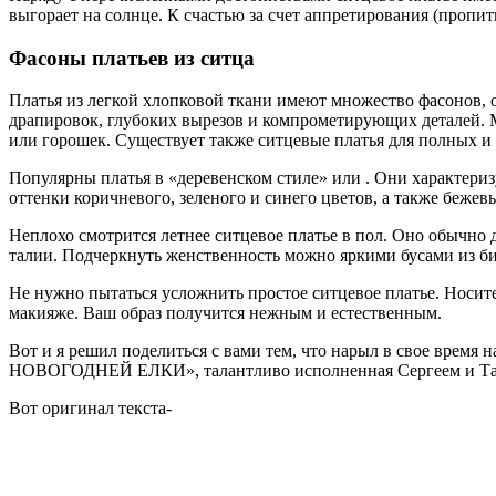
выгорает на солнце. К счастью за счет аппретирования (пропи
Фасоны платьев из ситца
Платья из легкой хлопковой ткани имеют множество фасонов, о
драпировок, глубоких вырезов и компрометирующих деталей. 
или горошек. Существует также ситцевые платья для полных 
Популярны платья в «деревенском стиле» или . Они характе
оттенки коричневого, зеленого и синего цветов, а также бежев
Неплохо смотрится летнее ситцевое платье в пол. Оно обычно 
талии. Подчеркнуть женственность можно яркими бусами из бис
Не нужно пытаться усложнить простое ситцевое платье. Носит
макияже. Ваш образ получится нежным и естественным.
Вот и я решил поделиться с вами тем, что нарыл в свое врем
НОВОГОДНЕЙ ЕЛКИ», талантливо исполненная Сергеем и Тат
Вот оригинал текста-