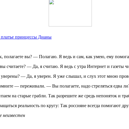
м платье принцессы Дианы
к, полагаете вы? — Полагаю. Я ведь и сам, как умею, ему помо
 вы считаете? — Да, я считаю. Я ведь с утра Интернет и газеты
ы уверены? — Да, я уверен. Я уже слышал, и слух этот мною про
омните — переживали. — Вы полагаете, надо стреляться едва ли?
тупаем на старые грабли. Так разрешите же средь непоняток и т
ращаться реальность по кругу: Так россияне всегда помогают др
е неизвестен