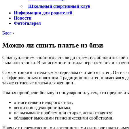
Школьный спортивный клуб
Информация для родителей
Новости
Фотогалерея
Блог
›
Можно ли сшить платье из бязи
С наступлением знойного лета люди стремятся обновить свой 
льна или хлопка. В зависимости от вида переплетения и качест
Самым тонким и нежным материалом считается ситец. Он изго
с гофрированным полотном. Традиционно ситец применялся для
также ситцевые платья для женщин.
Платья приобрели большую популярность у тех, кто предпочита
относительно недорого стоят;
легки и воздухопроницаемы;
не вызывают проблем при стирке, легко гладятся;
обладают высокими гигиеническими свойствами.
Наряду с перечисленными достоинствами ситцевое платье имеет