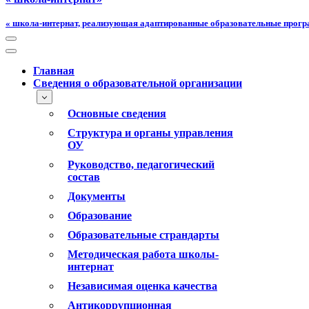
« школа-интернат, реализующая адаптированные образовательные прог
Меню
навигации
Меню
навигации
Главная
Сведения о образовательной организации
Основные сведения
Структура и органы управления
ОУ
Руководство, педагогический
состав
Документы
Образование
Образовательные страндарты
Методическая работа школы-
интернат
Независимая оценка качества
Антикоррупционная