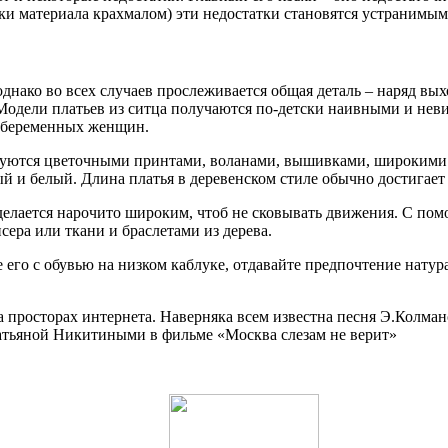
тки материала крахмалом) эти недостатки становятся устранимым
днако во всех случаев прослеживается общая деталь – наряд вы
Модели платьев из ситца получаются по-детски наивными и нев
и беременных женщин.
ризуются цветочными принтами, воланами, вышивками, широким
ый и белый. Длина платья в деревенском стиле обычно достигает
делается нарочито широким, чтоб не сковывать движения. С пом
ера или ткани и браслетами из дерева.
е его с обувью на низком каблуке, отдавайте предпочтение на
я на просторах интернета. Наверняка всем известна песня Э.Ко
ьяной Никитиными в фильме «Москва слезам не верит»