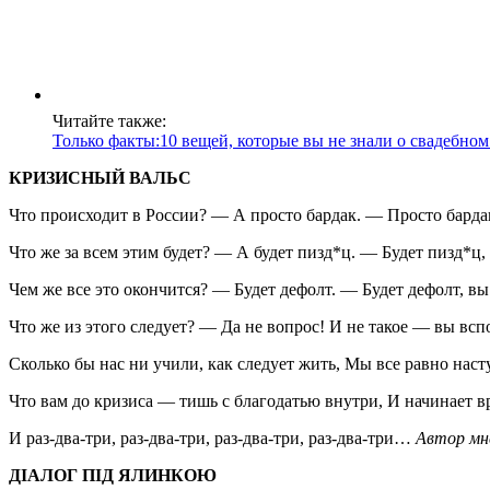
Читайте также:
Только факты:10 вещей, которые вы не знали о свадебно
КРИЗИСНЫЙ ВАЛЬС
Что происходит в России? — А просто бардак. — Просто барда
Что же за всем этим будет? — А будет пизд*ц. — Будет пизд*ц,
Чем же все это окончится? — Будет дефолт. — Будет дефолт, в
Что же из этого следует? — Да не вопрос! И не такое — вы всп
Сколько бы нас ни учили, как следует жить, Мы все равно нас
Что вам до кризиса — тишь с благодатью внутри, И начинает в
И раз-два-три, раз-два-три, раз-два-три, раз-два-три…
Автор мн
ДIАЛОГ ПIД ЯЛИНКОЮ