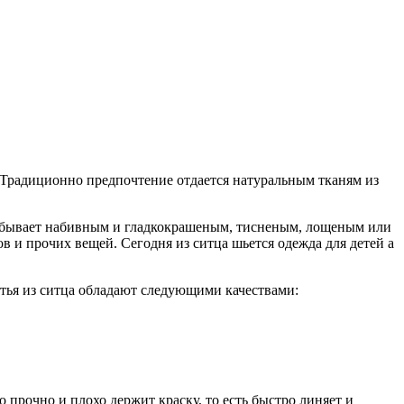
 Традиционно предпочтение отдается натуральным тканям из
ц бывает набивным и гладкокрашеным, тисненым, лощеным или
 и прочих вещей. Сегодня из ситца шьется одежда для детей а
атья из ситца обладают следующими качествами:
 прочно и плохо держит краску, то есть быстро линяет и