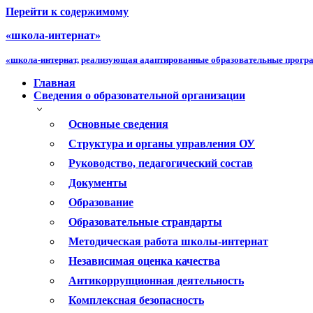
Перейти к содержимому
«школа-интернат»
«школа-интернат, реализующая адаптированные образовательные прог
Главная
Сведения о образовательной организации
Основные сведения
Структура и органы управления ОУ
Руководство, педагогический состав
Документы
Образование
Образовательные страндарты
Методическая работа школы-интернат
Независимая оценка качества
Антикоррупционная деятельность
Комплексная безопасность