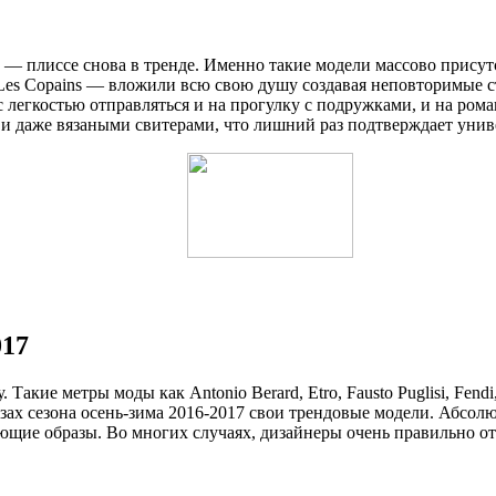
— плиссе снова в тренде. Именно такие модели массово присутс
el и Les Copains — вложили всю свою душу создавая неповторимы
с легкостью отправляться и на прогулку с подружками, и на ром
и даже вязаными свитерами, что лишний раз подтверждает унив
017
е метры моды как Antonio Berard, Etro, Fausto Puglisi, Fendi, G
ах сезона осень-зима 2016-2017 свои трендовые модели. Абсолю
ющие образы. Во многих случаях, дизайнеры очень правильно о