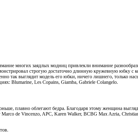
имание многих заядлых модниц привлекли внимание разнообраз
демонстрировал строгую достаточно длинную кружевную юбку с 
енно так выглядит модель его юбки, ничего лишнего, только на
х: Blumarine, Les Copains, Giamba, Gabriele Colangelo.
ньше, плавно облегают бедра. Благодаря этому женщина выгляд
Marco de Vincenzo, APC, Karen Walker, BCBG Max Azria, Christia
тов.