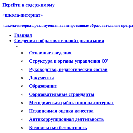
Перейти к содержимому
«школа-интернат»
«школа-интернат, реализующая адаптированные образовательные прог
Главная
Сведения о образовательной организации
Основные сведения
Структура и органы управления ОУ
Руководство, педагогический состав
Документы
Образование
Образовательные страндарты
Методическая работа школы-интернат
Независимая оценка качества
Антикоррупционная деятельность
Комплексная безопасность