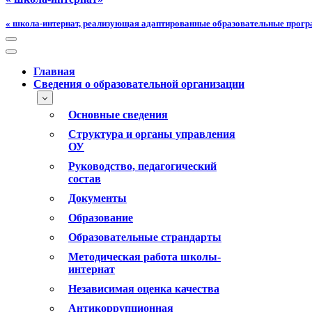
« школа-интернат, реализующая адаптированные образовательные прог
Меню
навигации
Меню
навигации
Главная
Сведения о образовательной организации
Основные сведения
Структура и органы управления
ОУ
Руководство, педагогический
состав
Документы
Образование
Образовательные страндарты
Методическая работа школы-
интернат
Независимая оценка качества
Антикоррупционная