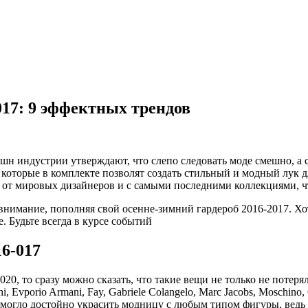
017: 9 эффектных трендов
н индустрии утверждают, что слепо следовать моде смешно, а с
 которые в комплекте позволят создать стильный и модный лук д
 от мировых дизайнеров и с самыми последними коллекциями, чт
 внимание, пополняя свой осенне-зимний гардероб 2016-2017. Хо
 Будьте всегда в курсе событий
6-017
20, то сразу можно сказать, что такие вещи не только не потеря
chi, Evporio Armani, Fay, Gabriele Colangеlo, Marc Jacobs, Moschin
х могло достойно украсить модницу с любым типом фигуры, ведь