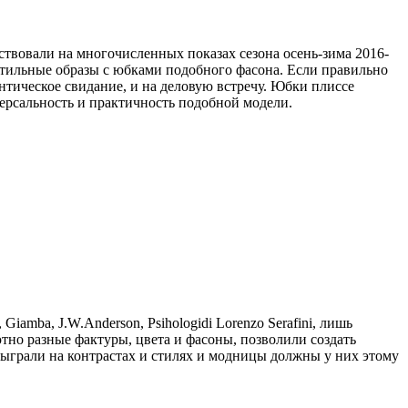
твовали на многочисленных показах сезона осень-зима 2016-
е стильные образы с юбками подобного фасона. Если правильно
антическое свидание, и на деловую встречу. Юбки плиссе
ерсальность и практичность подобной модели.
iamba, J.W.Anderson, Psihologidi Lorenzo Serafini, лишь
тно разные фактуры, цвета и фасоны, позволили создать
тыграли на контрастах и стилях и модницы должны у них этому