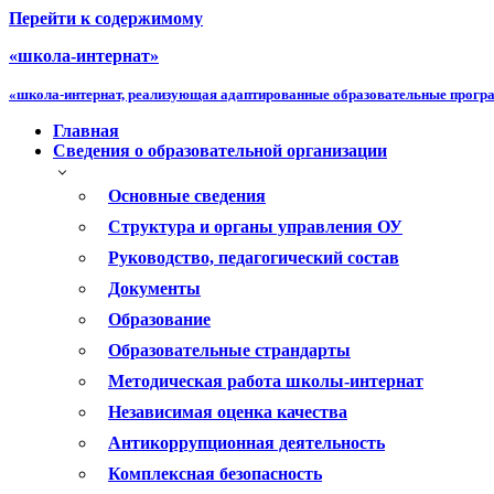
Перейти к содержимому
«школа-интернат»
«школа-интернат, реализующая адаптированные образовательные прог
Главная
Сведения о образовательной организации
Основные сведения
Структура и органы управления ОУ
Руководство, педагогический состав
Документы
Образование
Образовательные страндарты
Методическая работа школы-интернат
Независимая оценка качества
Антикоррупционная деятельность
Комплексная безопасность