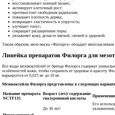
восстанавливает ионный баланс;
активирует клеточный рост;
противостоит свободным радикалам;
повышает плотность дермы;
возвращает эластичность и упругость;
улучшает тонус;
сокращает расширенные поры;
увлажняет кожу, делая ее мягкой, свежей и здоровой.
Таким образом, мезо-маска «Филорга» обладает многоцелевым 
Линейка препаратов Филорга для мезо
Все виды мезококтейлей от бренда Филорга содержат уникальн
особенностей кожи, чтобы сохранить ее здоровье и красоту. Ф
варьируется от 0,025 мг до 10 мг.
Мезококтейли Филорга представлены в следующих вариант
Название препарата
Возраст (лет)/ содержание
Применени
NCTF135
гиалуроновой кислоты
Его использ
До 30 лет/
увлажнения,
Инновационный