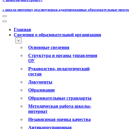
« школа-интернат, реализующая адаптированные образовательные прог
Меню
навигации
Меню
навигации
Главная
Сведения о образовательной организации
Основные сведения
Структура и органы управления
ОУ
Руководство, педагогический
состав
Документы
Образование
Образовательные страндарты
Методическая работа школы-
интернат
Независимая оценка качества
Антикоррупционная