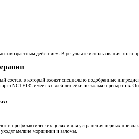
антивозрастным действием. В результате использования этого п
терапии
ый состав, в который входят специально подобранные ингредие
илорга NCTF135 имеет в своей линейке несколько препаратов. О
ах:
е
уют в профилактических целях и для устранения первых признак
 уходят мелкие морщинки и заломы.