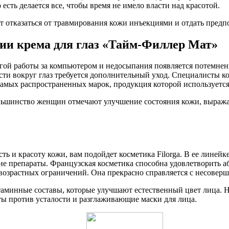
есть делается все, чтобы время не имело власти над красотой.
т отказаться от травмирования кожи инъекциями и отдать пред
ии крема для глаз «Тайм-Филлер Мат»
лгой работы за компьютером и недосыпания появляется потемне
асти вокруг глаз требуется дополнительный уход. Специалисты 
мых распространенных марок, продукция которой используется 
льшинство женщин отмечают улучшение состояния кожи, выража
ь и красоту кожи, вам подойдет косметика Filorga. В ее линейке
ие препараты. Французская косметика способна удовлетворить а
 возрастных ограничений. Она прекрасно справляется с несоверш
аминные составы, которые улучшают естественный цвет лица. 
ы против усталости и разглаживающие маски для лица.