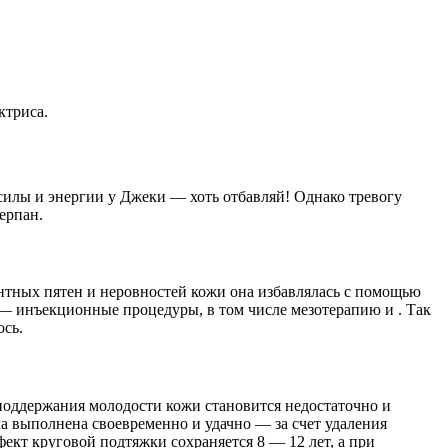
ктриса.
й силы и энергии у Джеки — хоть отбавляй! Однако тревогу
ерпан.
нтных пятен и неровностей кожи она избавлялась с помощью
— инъекционные процедуры, в том числе мезотерапию и . Так
ось.
я поддержания молодости кожи становится недостаточно и
ла выполнена своевременно и удачно — за счет удаления
ект круговой подтяжки сохраняется 8 — 12 лет, а при