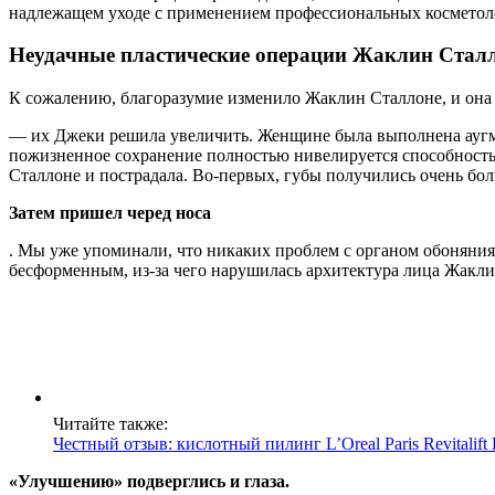
надлежащем уходе с применением профессиональных косметолог
Неудачные пластические операции Жаклин Стал
К сожалению, благоразумие изменило Жаклин Сталлоне, и она б
— их Джеки решила увеличить. Женщине была выполнена аугме
пожизненное сохранение полностью нивелируется способность
Сталлоне и пострадала. Во-первых, губы получились очень бол
Затем пришел черед носа
. Мы уже упоминали, что никаких проблем с органом обоняния у
бесформенным, из-за чего нарушилась архитектура лица Жакли
Читайте также:
Честный отзыв: кислотный пилинг L’Oreal Paris Revitalift 
«Улучшению» подверглись и глаза.