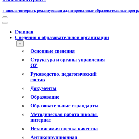
« школа-интернат, реализующая адаптированные образовательные прог
Меню
навигации
Меню
навигации
Главная
Сведения о образовательной организации
Основные сведения
Структура и органы управления
ОУ
Руководство, педагогический
состав
Документы
Образование
Образовательные страндарты
Методическая работа школы-
интернат
Независимая оценка качества
Антикоррупционная