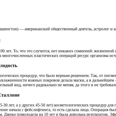
21, Вашингтон) — американский общественный деятель, астролог и а
е
 100 лет. То, что это случится, нет никаких сомнений: жизненно
за многочисленных пластических операций ресурс организма исч
лодость
огических процедур, что было верным решением. Так, от пигме
увлажненности кожных покровов делала маски, а в дальнейшем 
ельный вид, ничего радикально не меняя, да этого и не требовал
Сталлоне
5-30 лет, а у других 45-50 лет) косметологических процедур дл
оне начала с фейслифтинга, то есть сделала лица. Операция бы
. Джеки помолодела на 10 лет и была довольна результатом. Эфф