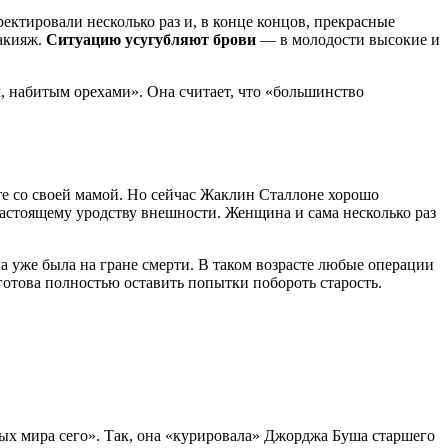
ектировали несколько раз и, в конце концов, прекрасные
макияж.
Ситуацию усугубляют брови
— в молодости высокие и
, набитым орехами». Она считает, что «большинство
те со своей мамой. Но сейчас Жаклин Сталлоне хорошо
настоящему уродству внешности. Женщина и сама несколько раз
на уже была на гране смерти. В таком возрасте любые операции
готова полностью оставить попытки побороть старость.
ных мира сего». Так, она «курировала» Джорджа Буша старшего