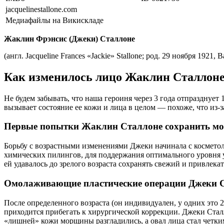
jacquelinestallone.com
Медиафайлы на Викискладе
Жаклин Фрэнсис (Джеки) Сталлоне
(англ. Jacqueline Frances «Jackie» Stallone; род. 29 ноября 19
Как изменилось лицо Жаклин Сталлон
Не будем забывать, что наша героиня через 3 года отпразднует
вызывает состояние ее кожи и лица в целом — похоже, что из-
Первые попытки Жаклин Сталлоне сохранить мо
Борьбу с возрастными изменениями Джеки начинала с косметол
химических пилингов, для поддержания оптимального уровня 
ей удавалось до зрелого возраста сохранять свежий и привлекат
Омолаживающие пластические операции Джеки 
После определенного возраста (он индивидуален, у одних это 2
приходится прибегать к хирургической коррекции. Джеки Сталл
«лишней» кожи морщины разгладились, а овал лица стал четким