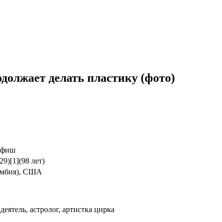
должает делать пластику (фото)
.
офиш
29)[1](98 лет)
умбия), США
деятель, астролог, артистка цирка