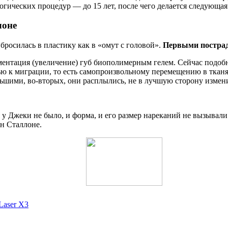
ических процедур — до 15 лет, после чего делается следующая
лоне
росилась в пластику как в «омут с головой».
Первыми постра
нтация (увеличение) губ биополимерным гелем. Сейчас подобн
ю к миграции, то есть самопроизвольному перемещению в тканя
ьшими, во-вторых, они расплылись, не в лучшую сторону изменив
 Джеки не было, и форма, и его размер нареканий не вызывали. Т
н Сталлоне.
Laser X3