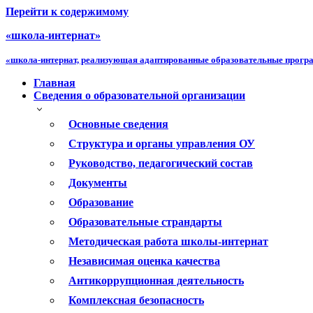
Перейти к содержимому
«школа-интернат»
«школа-интернат, реализующая адаптированные образовательные прог
Главная
Сведения о образовательной организации
Основные сведения
Структура и органы управления ОУ
Руководство, педагогический состав
Документы
Образование
Образовательные страндарты
Методическая работа школы-интернат
Независимая оценка качества
Антикоррупционная деятельность
Комплексная безопасность