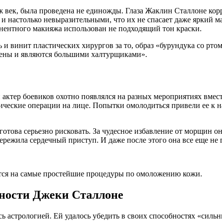
 век, была проведена не единожды. Глаза Жаклин Сталлоне корр
 и настолько невыразительными, что их не спасает даже яркий 
анентного макияжа использован не подходящий тон краски.
 винит пластических хирургов за то, образ «бурундука со ртом
чены и являются большими халтурщиками».
 актер боевиков охотно появлялся на разных мероприятиях вмес
тические операции на лице. Попытки омолодиться привели ее к 
готова серьезно рисковать. За чудесное избавление от морщин о
режила сердечный приступ. И даже после этого она все еще не 
ется на самые простейшие процедуры по омоложению кожи.
бности Джеки Сталлоне
ь астрологией. Ей удалось убедить в своих способностях «силь