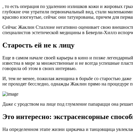
, то есть операция по удалению излишков кожи и жировых грыж
глубокие очи утратили первоначальный вид, стали маленькими
красиво изогнутые, сейчас они татуированы, причем для перм
Сейчас Жаклин Сталлоне негативно оценивает свою внешность и
специалистов эстетической медицины в Беверли-Хиллз испор
Старость ей не к лицу
Еще в самом начале своей карьеры в кино и позже легендарный
известна в мире за множественные и не всегда успешные плас
говорила об этом в своих интервью.
И, тем не менее, пожилая женщина в борьбе со старостью даже 
не проходят бесследно, однажды Жаклин прямо на процедуре пе
Даже с уродством на лице под глумление папарацци она реша
Это интересно: экстрасенсорные спосо
На определенном этапе жизни циркачка и танцовщица увлеклас