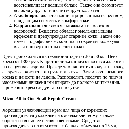
восстанавливает водный баланс. Также она формирует
волокна упругости и синтезирует коллаген.
Аквабиорил
является концентрированным веществом,
придающим свежесть и комфорт коже.
Каррагинаны
являются вытяжками из морских
водорослей. Вещество обладает омолаживающим
эффекомт и предупреждает старение кожи. Также оно
имеет гидрофильные свойства и сохраняет молекулы
влаги в поверхностных слоях кожи.
Крем производится в стеклянной таре по 30 и 50 мл. Цена
крема от 1300 руб. К противопоказаниям относится аллергия
на вещества средства. Прежде чем наносить продукт на кожу,
следует ее очистить от грязи и макияжа. Затем взять немного
крема и нанести на ладонь. Распределить продукт по лицу и
массажными движениями втирать до полного впитывания.
Применять крем следует 2 раза в сутки.
Mizon All in One Snail Repair Cream
Хороший увлажняющий крем для лица от корейских
производителей увлажняет и омолаживает кожу, а также
борется со всеми ее несовершенствами. Средство
производится в пластмассовых банках, объемом по 75 мл,