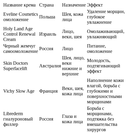
Название крема
Страна
Назначение
Эффект
Удаление морщин,
Eveline Cosmetics
Шея, кожа
Польша
глубокое
омоложение
лица
увлажнение
Holy Land Age
Лицо,
Омолаживающий,
Control Renewal
Израиль
веки, шея
увлажняющий
Cream
Черный жемчуг
Питание,
Россия
Лицо
самоомоложение
омоложение
Шея, лицо,
Молодость,
Skin Doctors
веки
Австралия
подтягивающий
Superfacelift
нижние и
эффект
верхние
Наполнение кожи
влагой, борьба с
Веки, шея,
Vichy Slow Age
Франция
глубокими и
кожа лица
поверхностными
морщинами
Борьба с
Librederm
морщинами,
Глаза и
гиалуроновый
Россия
подтяжка без
кожа лица
филлер
вмешательства
хирургов