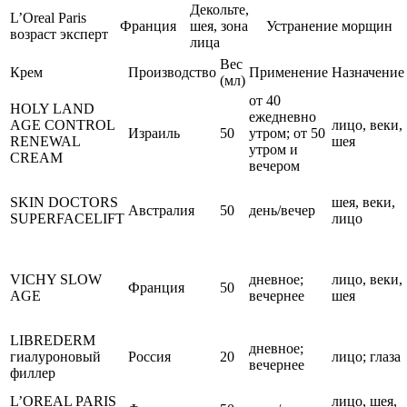
Декольте,
L’Oreal Paris
Франция
шея, зона
Устранение морщин
возраст эксперт
лица
Вес
Крем
Производство
Применение
Назначение
(мл)
от 40
HOLY LAND
ежедневно
AGE CONTROL
лицо, веки,
Израиль
50
утром; от 50
RENEWAL
шея
утром и
CREAM
вечером
SKIN DOCTORS
шея, веки,
Австралия
50
день/вечер
SUPERFACELIFT
лицо
VICHY SLOW
дневное;
лицо, веки,
Франция
50
AGE
вечернее
шея
LIBREDERM
дневное;
гиалуроновый
Россия
20
лицо; глаза
вечернее
филлер
L’OREAL PARIS
лицо, шея,