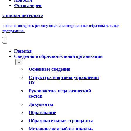
Новости
Фотогалерея
« школа-интернат»
« школа-интернат, реализующая адаптированные образовательные
программы»
Меню
навигации
Меню
навигации
Главная
Сведения о образовательной организации
Основные сведения
Структура и органы управления
ОУ
Руководство, педагогический
состав
Документы
Образование
Образовательные страндарты
Методическая работа школы-