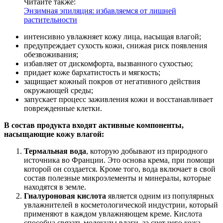
Читайте также:
Энзимная эпиляция: избавляемся от лишней
растительности
интенсивно увлажняет кожу лица, насыщая влагой;
предупреждает сухость кожи, снижая риск появления
обезвоживания;
избавляет от дискомфорта, вызванного сухостью;
придает коже бархатистость и мягкость;
защищает кожный покров от негативного действия
окружающей среды;
запускает процесс заживления кожи и восстанавливает
поврежденные клетки.
В состав продукта входят активные компоненты,
насыщающие кожу влагой:
Термальная вода
, которую добывают из природного
источника во Франции. Это основа крема, при помощи
которой он создается. Кроме того, вода включает в свой
состав полезные микроэлементы и минералы, которые
находятся в земле.
Гиалуроновая кислота
является одним из популярных
увлажнителей в косметологической индустрии, который
применяют в каждом увлажняющем креме. Кислота
способна связать молекулы влаги, за счет чего кожа