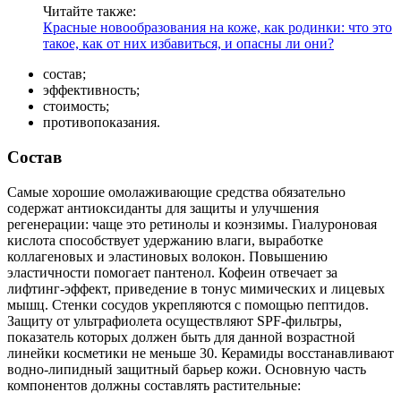
Читайте также:
Красные новообразования на коже, как родинки: что это
такое, как от них избавиться, и опасны ли они?
состав;
эффективность;
стоимость;
противопоказания.
Состав
Самые хорошие омолаживающие средства обязательно
содержат антиоксиданты для защиты и улучшения
регенерации: чаще это ретинолы и коэнзимы. Гиалуроновая
кислота способствует удержанию влаги, выработке
коллагеновых и эластиновых волокон. Повышению
эластичности помогает пантенол. Кофеин отвечает за
лифтинг-эффект, приведение в тонус мимических и лицевых
мышц. Стенки сосудов укрепляются с помощью пептидов.
Защиту от ультрафиолета осуществляют SPF-фильтры,
показатель которых должен быть для данной возрастной
линейки косметики не меньше 30. Керамиды восстанавливают
водно-липидный защитный барьер кожи. Основную часть
компонентов должны составлять растительные: