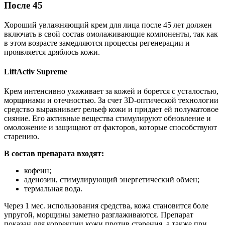
После 45
Хороший увлажняющий крем для лица после 45 лет должен
включать в свой состав омолаживающие компоненты, так как
в этом возрасте замедляются процессы регенерации и
проявляется дряблось кожи.
LiftActiv Supreme
Крем интенсивно ухаживает за кожей и борется с усталостью,
морщинами и отечностью. За счет 3D-оптической технологии
средство выравнивает рельеф кожи и придает ей полуматовое
сияние. Его активные вещества стимулируют обновление и
омоложение и защищают от факторов, которые способствуют
старению.
В состав препарата входят:
кофеин;
аденозин, стимулирующий энергетический обмен;
термальная вода.
Через 1 мес. использования средства, кожа становится боле
упругой, морщины заметно разглаживаются. Препарат
показан для коррекции кожи против старения, а также при