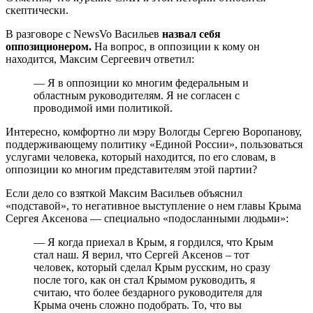
скептически.
В разговоре с NewsVo Васильев
назвал себя
оппозиционером.
На вопрос, в оппозиции к кому он
находится, Максим Сергеевич ответил:
— Я в оппозиции ко многим федеральным и
областным руководителям. Я не согласен с
проводимой ими политикой.
Интересно, комфортно ли мэру Вологды Сергею Воропанову,
поддерживающему политику «Единой России», пользоваться
услугами человека, который находится, по его словам, в
оппозиции ко многим представителям этой партии?
Если дело со взяткой Максим Васильев объяснил
«подставой», то негативное выступление о нем главы Крыма
Сергея Аксенова — специально «подосланными людьми»:
— Я когда приехал в Крым, я гордился, что Крым
стал наш. Я верил, что Сергей Аксенов – тот
человек, который сделал Крым русским, но сразу
после того, как он стал Крымом руководить, я
считаю, что более бездарного руководителя для
Крыма очень сложно подобрать. То, что вы