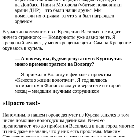
на Донбасс. Гиви и Моторола (убитые полковники
армии ДНР) – это были наши друзья. Мы
помогали их отрядам, за что я и был награжден
орденом.
В участии коммунистов в Крещении Васильев не видит
ничего странного: — Коммунисты уже давно не те. Я
крещеный человек, у меня крещеные дети. Сам на Крещение
окунаюсь в купель.
— А почему вы, будучи депутатом в Курске, так
много времени тратите на Вологду?
— Я приехал в Вологду в феврале с проектом
«Качество жизни вологжан». Я год являюсь
аспирантом в Финансовом университете и второй
месяц – младшим научным сотрудником.
«Просто так!»
Напомним, в нашем городе депутат из Курска занялся в том
числе помощью вологодским дачникам. NewsVo
предполагает, что до прибытия Васильева в наш город многие
из них даже не знали, что у них есть проблемы. Максим
Сергеевич сказал, что выяснил, что у наших дачников нет