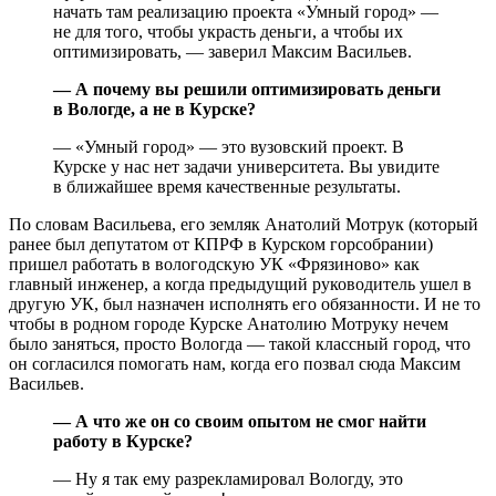
начать там реализацию проекта «Умный город» —
не для того, чтобы украсть деньги, а чтобы их
оптимизировать, — заверил Максим Васильев.
— А почему вы решили оптимизировать деньги
в Вологде, а не в Курске?
— «Умный город» — это вузовский проект. В
Курске у нас нет задачи университета. Вы увидите
в ближайшее время качественные результаты.
По словам Васильева, его земляк Анатолий Мотрук (который
ранее был депутатом от КПРФ в Курском горсобрании)
пришел работать в вологодскую УК «Фрязиново» как
главный инженер, а когда предыдущий руководитель ушел в
другую УК, был назначен исполнять его обязанности. И не то
чтобы в родном городе Курске Анатолию Мотруку нечем
было заняться, просто Вологда — такой классный город, что
он согласился помогать нам, когда его позвал сюда Максим
Васильев.
— А что же он со своим опытом не смог найти
работу в Курске?
— Ну я так ему разрекламировал Вологду, это