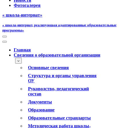
Новости
Фотогалерея
« школа-интернат»
« школа-интернат, реализующая адаптированные образовательные
программы»
Меню
навигации
Меню
навигации
Главная
Сведения о образовательной организации
Основные сведения
Структура и органы управления
ОУ
Руководство, педагогический
состав
Документы
Образование
Образовательные страндарты
Методическая работа школы-