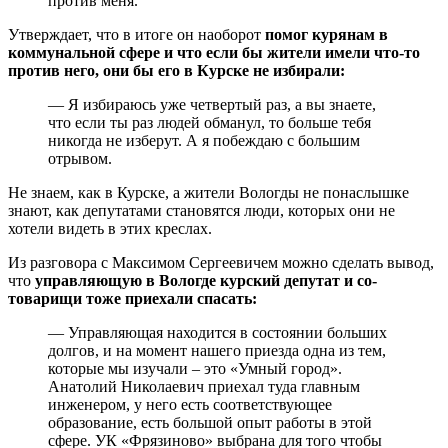
против меня.
Утверждает, что в итоге он наоборот
помог курянам в
коммунальной сфере и что если бы жители имели что-то
против него, они бы его в Курске не избирали:
— Я избираюсь уже четвертый раз, а вы знаете,
что если ты раз людей обманул, то больше тебя
никогда не изберут. А я побеждаю с большим
отрывом.
Не знаем, как в Курске, а жители Вологды не понаслышке
знают, как депутатами становятся люди, которых они не
хотели видеть в этих креслах.
Из разговора с Максимом Сергеевичем можно сделать вывод,
что
управляющую в Вологде курский депутат и со-
товарищи тоже приехали спасать:
— Управляющая находится в состоянии больших
долгов, и на момент нашего приезда одна из тем,
которые мы изучали – это «Умный город».
Анатолий Николаевич приехал туда главным
инженером, у него есть соответствующее
образование, есть большой опыт работы в этой
сфере. УК «Фрязиново» выбрана для того чтобы