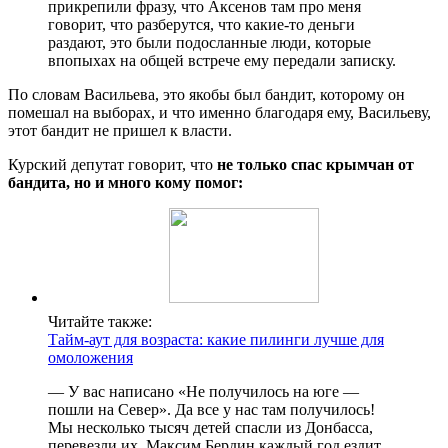
прикрепили фразу, что Аксенов там про меня
говорит, что разберутся, что какие-то деньги
раздают, это были подосланные люди, которые
впопыхах на общей встрече ему передали записку.
По словам Васильева, это якобы был бандит, которому он
помешал на выборах, и что именно благодаря ему, Васильеву,
этот бандит не пришел к власти.
Курский депутат говорит, что
не только спас крымчан от
бандита, но и много кому помог:
Читайте также:
Тайм-аут для возраста: какие пилинги лучше для
омоложения
— У вас написано «Не получилось на юге —
пошли на Север». Да все у нас там получилось!
Мы несколько тысяч детей спасли из Донбасса,
перевезли их. Максим Бердин каждый год ездит