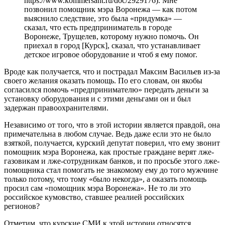
https://www.kommersant.ru/doc/2929176). Мне
позвонил помощник мэра Воронежа — как потом
выяснило следствие, это была «придумка» —
сказал, что есть предприниматель в городе
Воронеже, Трущелев, которому нужно помочь. Он
приехал в город [Курск], сказал, что устанавливает
детское игровое оборудование и чтоб я ему помог.
Вроде как получается, что и пострадал Максим Васильев из-за
своего желания оказать помощь. По его словам, он якобы
согласился помочь «предпринимателю» передать деньги за
установку оборудования и с этими деньгами он и был
задержан правоохранителями.
Независимо от того, что в этой истории является правдой, она
примечательна в любом случае. Ведь даже если это не было
взяткой, получается, курский депутат поверил, что ему звонит
помощник мэра Воронежа, как простые граждане верят лже-
газовикам и лже-сотрудникам банков, и по просьбе этого лже-
помощника стал помогать не знакомому ему до того мужчине
только потому, что тому «было некогда», а оказать помощь
просил сам «помощник мэра Воронежа». Не то ли это
российское кумовство, ставшее реалией российских
регионов?
Отметим, что курские СМИ к этой истории относятся