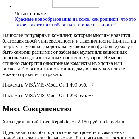
Читайте также:
Красные новообразования на коже, как родинки: что это
такое, как от них избавиться, и опасны ли они?
Наиболее популярный комплект, который многим нравится
благодаря своей универсальности и лаконичности. Принты на
шортах и рубашке с коротким рукавом (или футболке) могут
быть самыми разными: от забавных мультипликационных
персонажей до изысканных восточных узоров. Не менее
стильно смотрятся однотонные комлекты из хлопка или
вискозы. Со всеми хлопотами по дому в таком комплекте
можно справиться играючи.
Пижама в VISÀVIS-Moda От 1 499 руб. +7​
Пижама в VISÀVIS-Moda От 1 299 руб. +7
Мисс Совершенство
Халат домашний Love Republic, от 2 150 руб. на lamoda.ru
Идеальный способ поднять себе настроение и самоценку —
подобрать комплект белья, который подчеркивает достоинства