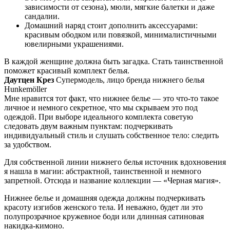
зависимости от сезона), мюли, мягкие балетки и даже
сандалии.
Домашний наряд стоит дополнить аксессуарами:
красивым ободком или повязкой, минималистичными
ювелирными украшениями.
В каждой женщине должна быть загадка. Стать таинственной
поможет красивый комплект белья.
Даутцен Крез
Супермодель, лицо бренда нижнего белья
Hunkemöller
Мне нравится тот факт, что нижнее белье — это что-то такое
личное и немного секретное, что мы скрываем это под
одеждой. При выборе идеального комплекта советую
следовать двум важным пунктам: подчеркивать
индивидуальный стиль и слушать собственное тело: следить
за удобством.
Для собственной линии нижнего белья источник вдохновения
я нашла в магии: абстрактной, таинственной и немного
запретной. Отсюда и название коллекции — «Черная магия».
Нижнее белье и домашняя одежда должны подчеркивать
красоту изгибов женского тела. И неважно, будет ли это
полупрозрачное кружевное боди или длинная сатиновая
накидка-кимоно.