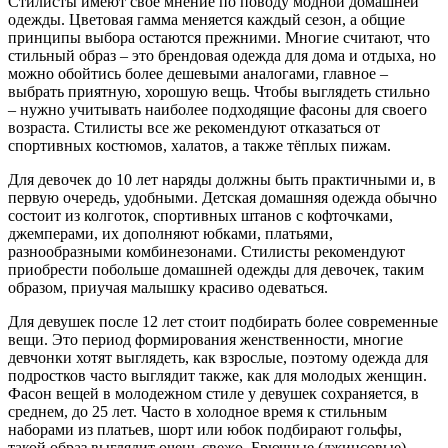
Стилисты имеют своё мнение по поводу модной домашней
одежды. Цветовая гамма меняется каждый сезон, а общие
принципы выбора остаются прежними. Многие считают, что
стильный образ – это брендовая одежда для дома и отдыха, но
можно обойтись более дешевыми аналогами, главное –
выбрать приятную, хорошую вещь. Чтобы выглядеть стильно
– нужно учитывать наиболее подходящие фасоны для своего
возраста. Стилисты все же рекомендуют отказаться от
спортивных костюмов, халатов, а также тёплых пижам.
Для девочек до 10 лет наряды должны быть практичными и, в
первую очередь, удобными. Детская домашняя одежда обычно
состоит из колготок, спортивных штанов с кофточками,
джемперами, их дополняют юбками, платьями,
разнообразными комбинезонами. Стилисты рекомендуют
приобрести побольше домашней одежды для девочек, таким
образом, приучая малышку красиво одеваться.
Для девушек после 12 лет стоит подбирать более современные
вещи. Это период формирования женственности, многие
девчонки хотят выглядеть, как взрослые, поэтому одежда для
подростков часто выглядит также, как для молодых женщин.
Фасон вещей в молодежном стиле у девушек сохраняется, в
среднем, до 25 лет. Часто в холодное время к стильным
наборами из платьев, шорт или юбок подбирают гольфы,
такой образ выглядит очень свежо. Брючные (джинсовые)