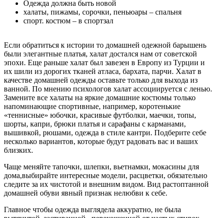
Одежда должна быть новой
халаты, пижамы, сорочки, пеньюары – спальня
спорт. костюм – в спортзал
Если обратиться к истории то домашней одежной барышень
были элегантные платья, халат достался нам от советской
эпохи. Еще раньше халат был завезен в Европу из Турции и
их шили из дорогих тканей атласа, бархата, парчи. Халат в
качестве домашней одежды оставьте только для выхода из
ванной. По мнению психологов халат ассоциируется с ленью.
Замените все халаты на яркие домашние костюмы только
напоминающие спортивные, например, коротенькие
«теннисные» юбочки, красивые футболки, маечки, топы,
шорты, капри, брюки платья и сарафаны с карманами,
вышивкой, рюшами, одежда в стиле кантри. Подберите себе
несколько вариантов, которые будут радовать вас и ваших
близких.
Чаще меняйте тапочки, шлепки, вьетнамки, мокасины для
дома,выбирайте интересные модели, расцветки, обязательно
следите за их чистотой и внешним видом. Вид растоптанной
домашней обуви явный признак нелюбви к себе.
Главное чтобы одежда выглядела аккуратно, не была