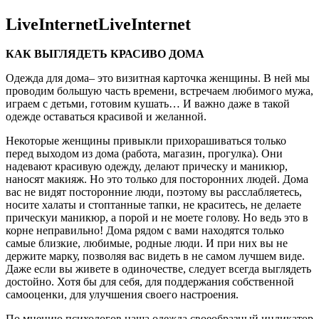
LiveInternetLiveInternet
КАК ВЫГЛЯДЕТЬ КРАСИВО ДОМА
Одежда для дома– это визитная карточка женщины. В ней мы
проводим большую часть времени, встречаем любимого мужа,
играем с детьми, готовим кушать… И важно даже в такой
одежде оставаться красивой и желанной.
Некоторые женщины привыкли прихорашиваться только
перед выходом из дома (работа, магазин, прогулка). Они
надевают красивую одежду, делают прическу и маникюр,
наносят макияж. Но это только для посторонних людей. Дома
вас не видят посторонние люди, поэтому вы расслабляетесь,
носите халаты и стоптанные тапки, не краситесь, не делаете
прическуи маникюр, а порой и не моете голову. Но ведь это в
корне неправильно! Дома рядом с вами находятся только
самые близкие, любимые, родные люди. И при них вы не
держите марку, позволяя вас видеть в не самом лучшем виде.
Даже если вы живете в одиночестве, следует всегда выглядеть
достойно. Хотя бы для себя, для поддержания собственной
самооценки, для улучшения своего настроения.
По мнению психологов наша одежда своеобразный индикатор