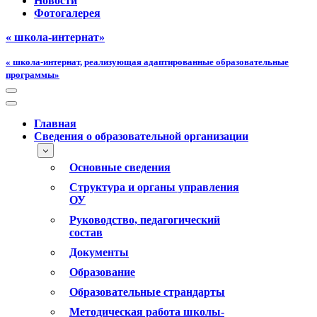
Новости
Фотогалерея
« школа-интернат»
« школа-интернат, реализующая адаптированные образовательные
программы»
Меню
навигации
Меню
навигации
Главная
Сведения о образовательной организации
Основные сведения
Структура и органы управления
ОУ
Руководство, педагогический
состав
Документы
Образование
Образовательные страндарты
Методическая работа школы-