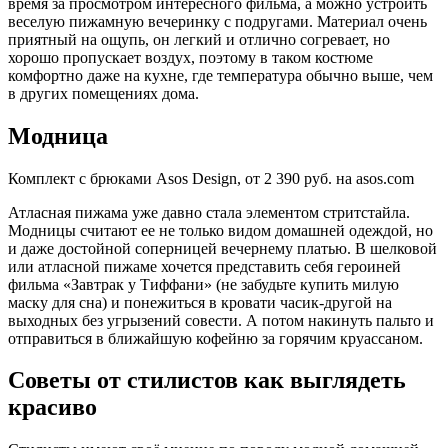
время за просмотром интересного фильма, а можно устроить
веселую пижамную вечеринку с подругами. Материал очень
приятный на ощупь, он легкий и отлично согревает, но
хорошо пропускает воздух, поэтому в таком костюме
комфортно даже на кухне, где температура обычно выше, чем
в других помещениях дома.
Модница
Комплект с брюками Asos Design, от 2 390 руб. на asos.com
Атласная пижама уже давно стала элементом стритстайла.
Модницы считают ее не только видом домашней одеждой, но
и даже достойной соперницей вечернему платью. В шелковой
или атласной пижаме хочется представить себя героиней
фильма «Завтрак у Тиффани» (не забудьте купить милую
маску для сна) и понежиться в кровати часик-другой на
выходных без угрызений совести. А потом накинуть пальто и
отправиться в ближайшую кофейню за горячим круассаном.
Советы от стилистов как выглядеть
красиво