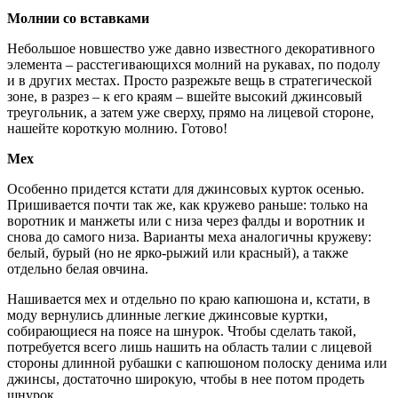
Молнии со вставками
Небольшое новшество уже давно известного декоративного
элемента – расстегивающихся молний на рукавах, по подолу
и в других местах. Просто разрежьте вещь в стратегической
зоне, в разрез – к его краям – вшейте высокий джинсовый
треугольник, а затем уже сверху, прямо на лицевой стороне,
нашейте короткую молнию. Готово!
Мех
Особенно придется кстати для джинсовых курток осенью.
Пришивается почти так же, как кружево раньше: только на
воротник и манжеты или с низа через фалды и воротник и
снова до самого низа. Варианты меха аналогичны кружеву:
белый, бурый (но не ярко-рыжий или красный), а также
отдельно белая овчина.
Нашивается мех и отдельно по краю капюшона и, кстати, в
моду вернулись длинные легкие джинсовые куртки,
собирающиеся на поясе на шнурок. Чтобы сделать такой,
потребуется всего лишь нашить на область талии с лицевой
стороны длинной рубашки с капюшоном полоску денима или
джинсы, достаточно широкую, чтобы в нее потом продеть
шнурок.