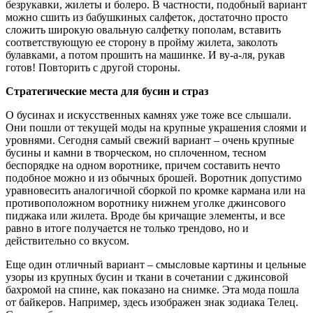
безрукавки, жилеты и болеро. В частности, подобный вариант
можно сшить из бабушкиных салфеток, достаточно просто
сложить широкую овальную салфетку пополам, вставить
соответствующую ее сторону в пройму жилета, заколоть
булавками, а потом прошить на машинке. И ву-а-ля, рукав
готов! Повторить с другой стороны.
Стратегические места для бусин и страз
О бусинах и искусственных камнях уже тоже все слышали.
Они пошли от текущей моды на крупные украшения слоями и
уровнями. Сегодня самый свежий вариант – очень крупные
бусины и камни в творческом, но сплоченном, тесном
беспорядке на одном воротнике, причем составить нечто
подобное можно и из обычных брошей. Воротник допустимо
уравновесить аналогичной сборкой по кромке кармана или на
противоположном воротнику нижнем уголке джинсового
пиджака или жилета. Вроде бы кричащие элементы, и все
равно в итоге получается не только трендово, но и
действительно со вкусом.
Еще один отличный вариант – смысловые картины и цельные
узоры из крупных бусин и ткани в сочетании с джинсовой
бахромой на спине, как показано на снимке. Эта мода пошла
от байкеров. Например, здесь изображен знак зодиака Телец.