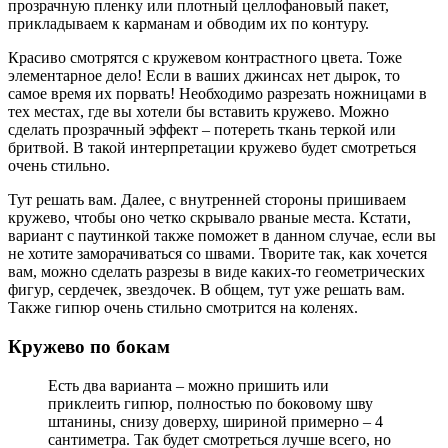
прозрачную пленку или плотный целлофановый пакет,
прикладываем к карманам и обводим их по контуру.
Красиво смотрятся с кружевом контрастного цвета. Тоже
элементарное дело! Если в ваших джинсах нет дырок, то
самое время их порвать! Необходимо разрезать ножницами в
тех местах, где вы хотели бы вставить кружево. Можно
сделать прозрачный эффект – потереть ткань теркой или
бритвой. В такой интерпретации кружево будет смотреться
очень стильно.
Тут решать вам. Далее, с внутренней стороны пришиваем
кружево, чтобы оно четко скрывало рваные места. Кстати,
вариант с паутинкой также поможет в данном случае, если вы
не хотите заморачиваться со швами. Творите так, как хочется
вам, можно сделать разрезы в виде каких-то геометрических
фигур, сердечек, звездочек. В общем, тут уже решать вам.
Также гипюр очень стильно смотрится на коленях.
Кружево по бокам
Есть два варианта – можно пришить или
приклеить гипюр, полностью по боковому шву
штанины, снизу доверху, шириной примерно – 4
сантиметра. Так будет смотреться лучше всего, но