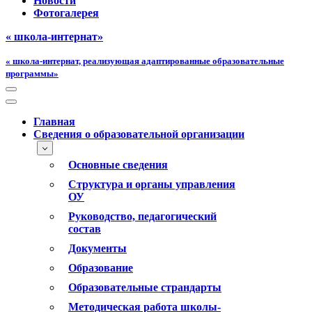
Новости
Фотогалерея
« школа-интернат»
« школа-интернат, реализующая адаптированные образовательные
программы»
Меню
навигации
Меню
навигации
Главная
Сведения о образовательной организации
Основные сведения
Структура и органы управления
ОУ
Руководство, педагогический
состав
Документы
Образование
Образовательные страндарты
Методическая работа школы-