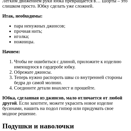
Легким движением руки юбка превращается в… Шорты – это
слишком просто. Юбку сделать уже сложней.
Итак, необходимы:
пара ненужных джинсов;
прочная нить;
иголка;
ножницы.
Начнем:
Чтобы не ошибиться с длиной, приложите к изделию
имеющуюся в гардеробе юбку.
Обрежьте джинсы.
Теперь нужно распороть швы со внутренней стороны
бедра до самой молнии.
Соедините детали внахлест и прошейте.
Юбка, сделанная из джинсов, мало отличается от любой
другой
. Если захотите, можете украсить новое изделие
бусинами, нашить на подол гипюр или придумать свое
модное решение.
Подушки и наволочки