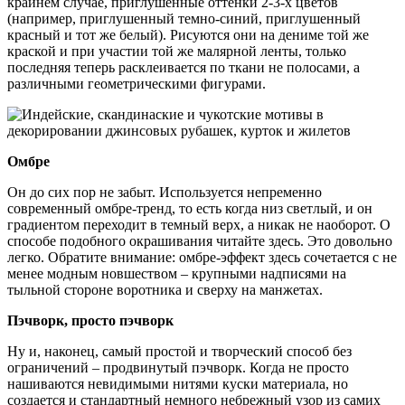
крайнем случае, приглушенные оттенки 2-3-х цветов
(например, приглушенный темно-синий, приглушенный
красный и тот же белый). Рисуются они на дениме той же
краской и при участии той же малярной ленты, только
последняя теперь расклеивается по ткани не полосами, а
различными геометрическими фигурами.
Омбре
Он до сих пор не забыт. Используется непременно
современный омбре-тренд, то есть когда низ светлый, и он
градиентом переходит в темный верх, а никак не наоборот. О
способе подобного окрашивания читайте здесь. Это довольно
легко. Обратите внимание: омбре-эффект здесь сочетается с не
менее модным новшеством – крупными надписями на
тыльной стороне воротника и сверху на манжетах.
Пэчворк, просто пэчворк
Ну и, наконец, самый простой и творческий способ без
ограничений – продвинутый пэчворк. Когда не просто
нашиваются невидимыми нитями куски материала, но
создается и стандартный немного небрежный узор из самих