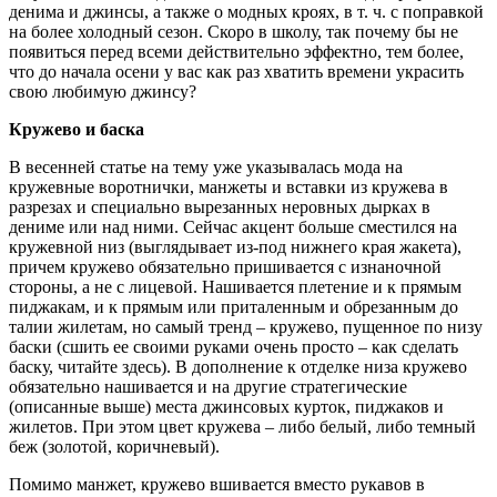
денима и джинсы, а также о модных кроях, в т. ч. с поправкой
на более холодный сезон. Скоро в школу, так почему бы не
появиться перед всеми действительно эффектно, тем более,
что до начала осени у вас как раз хватить времени украсить
свою любимую джинсу?
Кружево и баска
В весенней статье на тему уже указывалась мода на
кружевные воротнички, манжеты и вставки из кружева в
разрезах и специально вырезанных неровных дырках в
дениме или над ними. Сейчас акцент больше сместился на
кружевной низ (выглядывает из-под нижнего края жакета),
причем кружево обязательно пришивается с изнаночной
стороны, а не с лицевой. Нашивается плетение и к прямым
пиджакам, и к прямым или приталенным и обрезанным до
талии жилетам, но самый тренд – кружево, пущенное по низу
баски (сшить ее своими руками очень просто – как сделать
баску, читайте здесь). В дополнение к отделке низа кружево
обязательно нашивается и на другие стратегические
(описанные выше) места джинсовых курток, пиджаков и
жилетов. При этом цвет кружева – либо белый, либо темный
беж (золотой, коричневый).
Помимо манжет, кружево вшивается вместо рукавов в