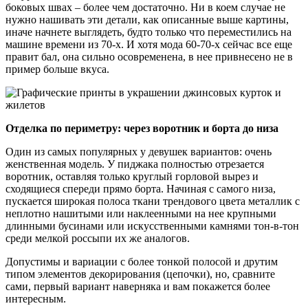
боковых швах – более чем достаточно. Ни в коем случае не
нужно нашивать эти детали, как описанные выше картины,
иначе начнете выглядеть, будто только что переместились на
машине времени из 70-х. И хотя мода 60-70-х сейчас все еще
правит бал, она сильно осовременена, в нее привнесено не в
пример больше вкуса.
Отделка по периметру: через воротник и борта до низа
Один из самых популярных у девушек вариантов: очень
женственная модель. У пиджака полностью отрезается
воротник, оставляя только круглый горловой вырез и
сходящиеся спереди прямо борта. Начиная с самого низа,
пускается широкая полоса ткани трендового цвета металлик с
неплотно нашитыми или наклеенными на нее крупными
длинными бусинами или искусственными камнями тон-в-тон
среди мелкой россыпи их же аналогов.
Допустимы и вариации с более тонкой полосой и друтим
типом элементов декорирования (цепочки), но, сравните
сами, первый вариант наверняка и вам покажется более
интересным.