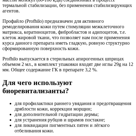
термальной стабилизации, без применения стабилизирующих
агентов.
Профайло (Profhilo) предназначен для активного
ремоделирования кожи путем стимуляции межклеточного
матрикса, кератиноцитов, фибробластов и адипоцитов, т.е.
клеток жировой ткани, что позволяет нам после применения
курса данного препарата иметь гладкую, ровную структурно
сформированную поверхность кожи.
Profhilo выпускается в стерильных апирогенных шприцах
объемом 2 мл., в комплект упаковки входят две иглы 29g на 12
мм. Общее содержание ГК в препарате 3,2 %.
Для чего используют
биоревитализанты?
для профилактики раннего увядания и предотвращения
дряблости кожи, коррекции морщин;
для дополнительной гидратации дермы;
для устранения рубцов и шрамов постакне;
для ликвидации пигментных пятен и лёгкого
отбеливания кожи.