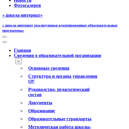
Новости
Фотогалерея
« школа-интернат»
« школа-интернат, реализующая адаптированные образовательные
программы»
Меню
навигации
Меню
навигации
Главная
Сведения о образовательной организации
Основные сведения
Структура и органы управления
ОУ
Руководство, педагогический
состав
Документы
Образование
Образовательные страндарты
Методическая работа школы-