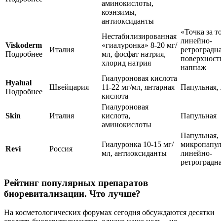
аминокислоты,
коэнзимы,
антиоксиданты
«Точка за т
Нестабилизированная
линейно-
Viskoderm
«гиалуронка» 8-20 мг/
Италия
ретроградна
Подробнее
мл, фосфат натрия,
поверхнос
хлорид натрия
наппаж
Гиалуроновая кислота
Hyalual
Швейцария
11-22 мг/мл, янтарная
Папульная,
Подробнее
кислота
Гиалуроновая
Skin
Италия
кислота,
Папульная
аминокислоты
Папульная,
Гиалуронка 10-15 мг/
микропапул
Revi
Россия
мл, антиоксиданты
линейно-
ретроградн
Рейтинг популярных препаратов
биоревитализации. Что лучше?
На косметологических форумах сегодня обсуждаются десятки