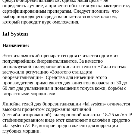
средств-биоревитализантов, однако наша цель – не
определить лучшие, а привести объективную характеристику
сертифицированным препаратам. Следует помнить, что
выбор подходящего средства остаётся за косметологом,
который проводит курс омоложения.
Ial System
Назначение:
Этот итальянский препарат сегодня считается одним из
популярнейших биоревитализантов. За качество
используемой гиалуроновой кислоты гели от «Иал-систем»
заслужили репутацию «Золотого стандарта
биоревитализации». Средства для инъекций этого
производителя применяются для клиентов возраста от 30 до
60 лет для увлажнения и повышения тонуса кожи, борьбы с
возрастными морщинами.
Линейка гелей для биоревитализации «Ial system» отличается
высоким процентом содержания нативной
(нестабилизированной) гиалуроновой кислоты: 18-25 мг/мл. В
стабилизированном виде этот компонент включён в средство
«Ial system ACP», которое предназначено для коррекции
глубоких морщин.