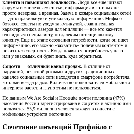
клиента и повышают лояльность.
Люди все еще читают
форумы и «полезные» статьи, информация в которых не
просто неверная, а вредная. Задача и козырь социальных сетей
— дать правильную и уникальную информацию. Мифы о
ботоксе, советы по уходу за кутикулой, сравнительная
характеристиков лазеров для эпиляции — все это кажется
очевидным специалисту, но далеким потенциальному
клиенту. Еще на этапе осознания потребности, когда он ищет
информацию, его можно «захватить» полезным контентом и
показать экспертность. Когда появится потребность у него
или у знакомых, он будет знать, куда обратиться.
Соцсети — отличный канал продаж
. В отличие от
наружной, печатной рекламы и других традиционных
каналов социальные сети находятся в смартфоне потребителя,
который всегда рядом. Количество пользователей мобильного
интернета растет, и глупо этим не пользоваться.
По данным We Are Social и Hootsuite почти половина (47%)
населения России зарегистрирована в соцсетях и активно ими
пользуется. 55,9 миллиона человек заходят в соцсети с
мобильных устройств (источник)
Сочетание инъекций Профайло с