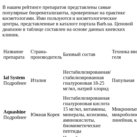
В нашем рейтинге препаратов представлены самые
популярные биоревитализанты, проверенные на практике
косметологами. Ими пользуются и косметологические
центры, представленные в каталоге портала Barb.ua. Ценовой
диапазон в таблице составлен на основе данных киевских
клиник.
Название
Страна-
Техника вв
Базовый состав
препарата
производитель
геля
Нестабилизированная/
Ial System
стабилизированная
Италия
Папульная
Подробнее
гиалуроновая 18-25
мг/мл, натрий хлорид
Нестабилизированная
гиалуроновая кислота
15 мг/мл, витамины,
Микроинъе
Aquashine
Южная Корея
минералы, коэнзимы,
микроболюс
Подробнее
аминокислоты,
линейная, 
биомиметические
пептиды