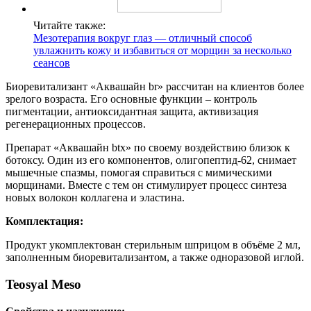
Читайте также:
Мезотерапия вокруг глаз — отличный способ
увлажнить кожу и избавиться от морщин за несколько
сеансов
Биоревитализант «Аквашайн br» рассчитан на клиентов более
зрелого возраста. Его основные функции – контроль
пигментации, антиоксидантная защита, активизация
регенерационных процессов.
Препарат «Аквашайн btx» по своему воздействию близок к
ботоксу. Один из его компонентов, олигопептид-62, снимает
мышечные спазмы, помогая справиться с мимическими
морщинами. Вместе с тем он стимулирует процесс синтеза
новых волокон коллагена и эластина.
Комплектация:
Продукт укомплектован стерильным шприцом в объёме 2 мл,
заполненным биоревитализантом, а также одноразовой иглой.
Teosyal Meso