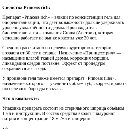
Свойства Princess rich:
Препарат «Princess rich» – вязкий по консистенции гель для
биоревитализации, что даёт возможность дольше удерживать
уровень увлажнённости дермы. Производитель
биоревитализанта – компания Croma (Австрия), которая
успешно работает на рынке красоты уже 30 лет.
Средство рассчитано на целевую аудиторию категории
возраста от 30 лет и старше. Назначение «Принцесс рич» —
насыщение влагой тканей дермы, коррекция морщин,
ликвидация следов постакне. Эффект от процедуры
сохраняется до 1 года.
У производителя также имеется препарат «Princess filler»,
назначение которого — увеличить объем губ, скорректировать
носослезные борозды и скулы.
Что в комплекте:
Упаковка препарата состоит из стерильного шприца объёмом
1 мл и инструкции. В состав средства входят гиалуронат
натрия в концентрации 18 мг/мл и глицерин.