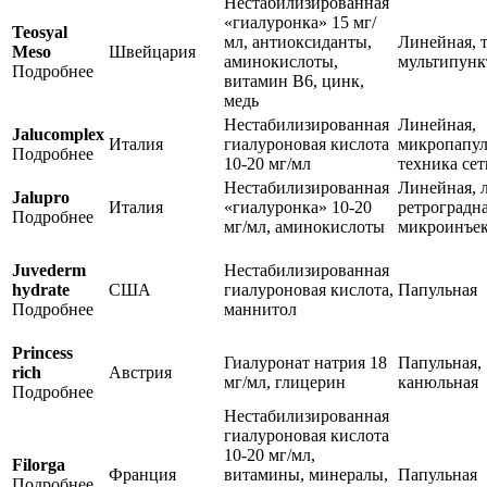
Нестабилизированная
«гиалуронка» 15 мг/
Teosyal
мл, антиоксиданты,
Линейная, т
Meso
Швейцария
аминокислоты,
мультипунк
Подробнее
витамин В6, цинк,
медь
Нестабилизированная
Линейная,
Jalucomplex
Италия
гиалуроновая кислота
микропапул
Подробнее
10-20 мг/мл
техника се
Нестабилизированная
Линейная, 
Jalupro
Италия
«гиалуронка» 10-20
ретроградна
Подробнее
мг/мл, аминокислоты
микроинъе
Juvederm
Нестабилизированная
hydrate
США
гиалуроновая кислота,
Папульная
Подробнее
маннитол
Рrincess
Гиалуронат натрия 18
Папульная,
rich
Австрия
мг/мл, глицерин
канюльная
Подробнее
Нестабилизированная
гиалуроновая кислота
10-20 мг/мл,
Filorga
Франция
витамины, минералы,
Папульная
Подробнее