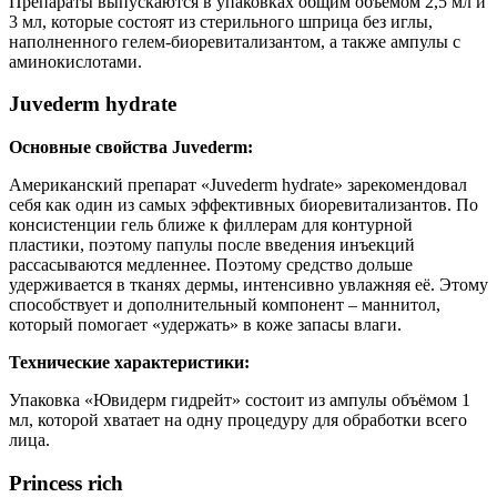
Препараты выпускаются в упаковках общим объёмом 2,5 мл и
3 мл, которые состоят из стерильного шприца без иглы,
наполненного гелем-биоревитализантом, а также ампулы с
аминокислотами.
Juvederm hydrate
Основные свойства Juvederm:
Американский препарат «Juvederm hydrate» зарекомендовал
себя как один из самых эффективных биоревитализантов. По
консистенции гель ближе к филлерам для контурной
пластики, поэтому папулы после введения инъекций
рассасываются медленнее. Поэтому средство дольше
удерживается в тканях дермы, интенсивно увлажняя её. Этому
способствует и дополнительный компонент – маннитол,
который помогает «удержать» в коже запасы влаги.
Технические характеристики:
Упаковка «Ювидерм гидрейт» состоит из ампулы объёмом 1
мл, которой хватает на одну процедуру для обработки всего
лица.
Рrincess rich