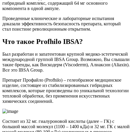
гибридный комплекс, содержащий 64 мг основного
компонента в одной ампуле.
Проведенные клинические и лабораторные испытания
доказали эффективность безопасность препарата, который
стал поистине революционным открытием.
Что такое Profhilo IBSA?
Был разработан и запатентован крупной медико-эстетической
международной группой IBSA Group. Возможно, Вы слышали
такие бренды, как Вискодерм (Viscoderrm), Алиаксин (Aliaxin).
Все это IBSA Group.
Препарат Профайло (Profhilo) – гелеобразное медицинское
изделие, состоящее из стабилизированных гибридных
комплексов, которые произведены по уникальной технологии
тепловой обработки, без применения искусственных
химических соединений.
Состоит из 32 мг. гиалуроновой кислоты (далее – ГК) с
большой массой молекул (1100 – 1400 кДа) и 32 мг. ГК с малой
массой молекул (80-100 кДа) соединенных в процессе