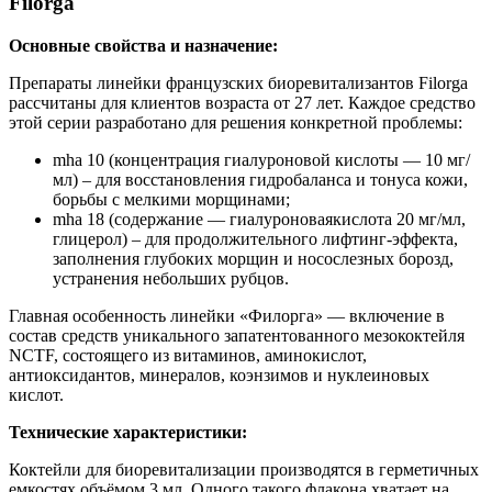
Filorga
Основные свойства и назначение:
Препараты линейки французских биоревитализантов Filorga
рассчитаны для клиентов возраста от 27 лет. Каждое средство
этой серии разработано для решения конкретной проблемы:
mha 10 (концентрация гиалуроновой кислоты — 10 мг/
мл) – для восстановления гидробаланса и тонуса кожи,
борьбы с мелкими морщинами;
mha 18 (содержание — гиалуроноваякислота 20 мг/мл,
глицерол) – для продолжительного лифтинг-эффекта,
заполнения глубоких морщин и носослезных борозд,
устранения небольших рубцов.
Главная особенность линейки «Филорга» — включение в
состав средств уникального запатентованного мезококтейля
NCTF, состоящего из витаминов, аминокислот,
антиоксидантов, минералов, коэнзимов и нуклеиновых
кислот.
Технические характеристики:
Коктейли для биоревитализации производятся в герметичных
емкостях объёмом 3 мл. Одного такого флакона хватает на