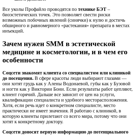
Все уколы Профайло проводятся по
технике БЭТ
–
биоэстетических точек. Это позволяет свести риски
возможных побочных явлений (синячки) к нулю и достичь
обширного и равномерного «растекания» препарата в местах
инъекций.
Зачем нужен SMM в эстетической
медицине и косметологии, и в чем его
особенности
Соцсети знакомят клиента со специалистом или клиникой
до посещения.
В сфере красоты люди выбирают глазами —
они хотят грудь как у Алены Водонаевой, губы как у Бузовой
и ногти как у Виктории Бони. Если результаты работ цепляют,
клиент горячий. Дальше все зависит от цен на услуги,
квалификации специалиста и удобного месторасположения.
Хотя, если речь идет о конкретном специалисте, место
практически не имеет значения. Я работаю с клиникой, в
которую клиенты прилетают со всего мира, потому что они
хотят к конкретному доктору.
Соцсети доносят верную информацию до потенциального