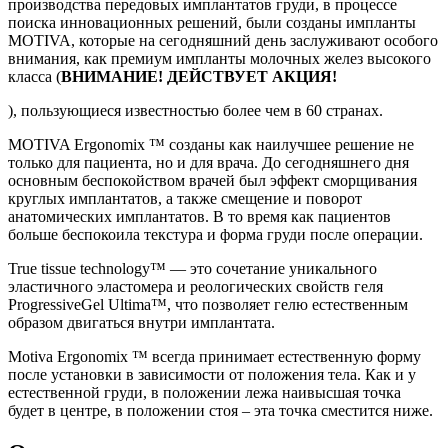
производства передовых имплантатов груди, в процессе
поиска инновационных решений, были созданы импланты
MOTIVA, которые на сегодняшний день заслуживают особого
внимания, как премиум импланты молочных желез высокого
класса (
ВНИМАНИЕ! ДЕЙСТВУЕТ АКЦИЯ!
), пользующиеся известностью более чем в 60 странах.
MOTIVA Ergonomix ™ созданы как наилучшее решение не
только для пациента, но и для врача. До сегодняшнего дня
основным беспокойством врачей был эффект сморщивания
круглых имплантатов, а также смещение и поворот
анатомических имплантатов. В то время как пациентов
больше беспокоила текстура и форма груди после операции.
True tissue technology™ — это сочетание уникального
эластичного эластомера и реологических свойств геля
ProgressiveGel Ultima™, что позволяет гелю естественным
образом двигаться внутри имплантата.
Motiva Ergonomix ™ всегда принимает естественную форму
после установки в зависимости от положения тела. Как и у
естественной груди, в положении лежа наивысшая точка
будет в центре, в положении стоя – эта точка сместится ниже.