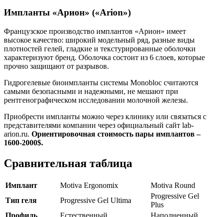
Импланты «Арион» («Arion»)
Французское производство имплантов «Арион» имеет
высокое качество: широкий модельный ряд, разные виды
плотностей гелей, гладкие и текстурированные оболочки
характеризуют бренд. Оболочка состоит из 6 слоев, которые
прочно защищают от разрывов.
Гидрогелевые биоимпланты системы Monobloc считаются
самыми безопасными и надежными, не мешают при
рентгенографическом исследовании молочной железы.
Приобрести импланты можно через клинику или связаться с
представителями компании через официальный сайт lab-
arion.ru.
Ориентировочная стоимость пары имплантов –
1600-2000$.
Сравнительная таблица
Имплант
Motiva Ergonomix
Motiva Round
Progressive Gel
Тип геля
Progressive Gel Ultima
Plus
Профиль
Естественный
Наполненный