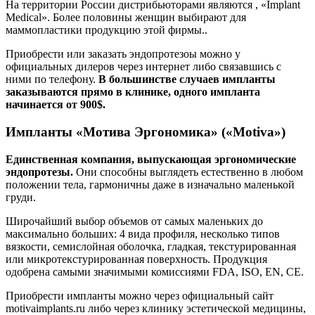
На территории России дистрибьюторами являются , «Implant
Medical». Более половины женщин выбирают для
маммопластики продукцию этой фирмы..
Приобрести или заказать эндопротезоы можно у
официальных дилеров через интернет либо связавшись с
ними по телефону.
В большинстве случаев импланты
заказываются прямо в клинике, одного импланта
начинается от 900$.
Импланты «Мотива Эргономика» («Motiva»)
Единственная компания, выпускающая эргономические
эндопротезы.
Они способны выглядеть естественно в любом
положении тела, гармоничны даже в изначально маленькой
груди.
Широчайший выбор объемов от самых маленьких до
максимально больших: 4 вида профиля, несколько типов
вязкости, семислойная оболочка, гладкая, текстурированная
или микротекстурированная поверхность. Продукция
одобрена самыми значимыми комиссиями FDA, ISO, EN, СЕ.
Приобрести импланты можно через официальный сайт
motivaimplants.ru либо через клинику эстетической медицины,