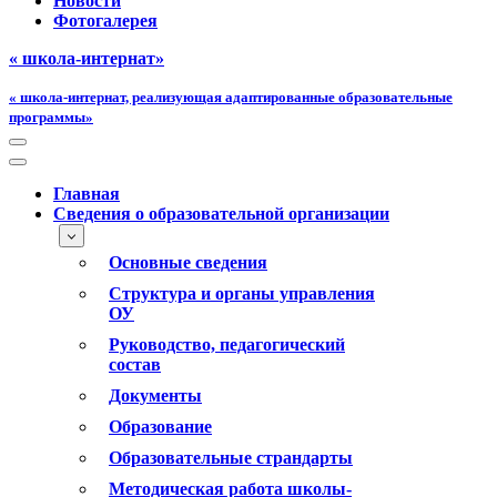
Новости
Фотогалерея
« школа-интернат»
« школа-интернат, реализующая адаптированные образовательные
программы»
Меню
навигации
Меню
навигации
Главная
Сведения о образовательной организации
Основные сведения
Структура и органы управления
ОУ
Руководство, педагогический
состав
Документы
Образование
Образовательные страндарты
Методическая работа школы-