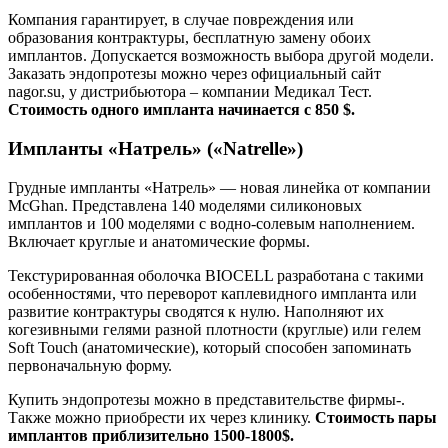
Компания гарантирует, в случае повреждения или
образования контрактуры, бесплатную замену обоих
имплантов. Допускается возможность выбора другой модели.
Заказать эндопротезы можно через официальный сайт
nagor.su, у дистрибьютора – компании Медикал Тест.
Стоимость одного импланта начинается с 850 $.
Импланты «Натрель» («Natrelle»)
Грудные импланты «Натрель» — новая линейка от компании
McGhan. Представлена 140 моделями силиконовых
имплантов и 100 моделями с водно-солевым наполнением.
Включает круглые и анатомические формы.
Текстурированная оболочка BIOCELL разработана с такими
особенностями, что переворот каплевидного импланта или
развитие контрактуры сводятся к нулю. Наполняют их
когезивными гелями разной плотности (круглые) или гелем
Soft Touch (анатомические), который способен запоминать
первоначальную форму.
Купить эндопротезы можно в представительстве фирмы-.
Также можно приобрести их через клинику.
Стоимость пары
имплантов приблизительно 1500-1800$.