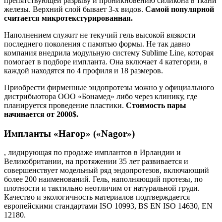
препятствующей разрыву и проникновению силикона в ткани
железы. Верхний слой бывает 3-х видов.
Самой популярной
считается микротекстурированная.
Наполнением служит не текучий гель высокой вязкости
последнего поколения с памятью формы. Не так давно
компания внедрила модульную систему Sublime Line, которая
помогает в подборе импланта. Она включает 4 категории, в
каждой находятся по 4 профиля и 18 размеров.
Приобрести фирменные эндопротезы можно у официального
дистрибьютора ООО «Бонамед» либо через клинику, где
планируется проведение пластики.
Стоимость пары
начинается от 2000$.
Импланты «Нагор» («Nagor»)
, лидирующая по продаже имплантов в Ирландии и
Великобритании, на протяжении 35 лет развивается и
совершенствует модельный ряд эндопротезов, включающий
более 200 наименований. Гель, наполняющий протезы, по
плотности и тактильно неотличим от натуральной груди.
Качество и экологичность материалов подтверждается
европейскими стандартами ISO 10993, BS EN ISO 14630, EN
12180.