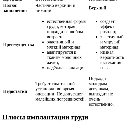
Полюс
Частично верхний и
Верхний
заполнения
нижний
естественная форма
создаёт
груди, которая
эффект
подходит в любом
push-up;
возрасте;
эластичный
эластичный и
и упругий
Преимущества
мягкий материал;
материал;
адаптируется к
низкая
тканям молочных
вероятность
желёз;
вытекания
надёжная фиксация.
геля.
Подходит
Требует тщательной
молодым
установки во время
девушкам,
Недостатки
операции. Не допускает
выглядит не
малейших погрешностей.
очень
естественно.
Плюсы имплантации груди