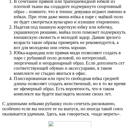
В сочетание прямой или трапециевидной юбкой из
плотной ткани вы создадите подчеркнуто спортивный
образ – помните, что в теннис девушки играют именно в
юбках. При этом даже мини-юбка в паре с майкой поло
не будет смотреться вульгарно и излишне откровенно.
Надетая под пышную короткую юбку или юбочку,
украшенную рюшами, майка поло поможет подчеркнуть
юношескую свежесть и молодой задор. Дамам зрелого
возраста такие образы примерять не рекомендуется, а
вот для молодежи они очень хороши.
Юбка-карандаш или прямая миди позволяют создать в
паре с рубашкой поло деловой, но интересный,
энергичный и неординарный образ. Если дополнить сет
соответствующей обувью и аксессуарами, в таком
комплекте не стыдно явиться в офис.
Плиссированная или просто свободная юбка средней
длины позволяет создать женственный, но в то же время
не эфемерный образ. Есть вероятность, что в таком
комплекте вы будете выглядеть моложе своих лет.
С длинными юбками рубашку поло сочетать рискованно,
особенно если вы носите ее на выпуск, но иногда такой союз
оказывается удачным. Здесь, как говориться, «надо мерить».