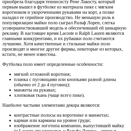
приобрела благодаря теннисисту Рене Лакосту, который
первым вышел в футболке из материала пике с мягким
воротником и укороченными рукавами на корт, а позже
наладил ее серийное производство. Не меньшую роль в
популяризации майки поло сыграл Ральф Лорен, слегка
усовершенствовавший модель и обеспечивший ей шикарную
рекламу. В настоящее время Lacoste и Ralph Lauren являются
главными конкурентами, и их рубашки поло считаются
лучшими. Хотя качественные и стильные майки поло
производят и многие другие фирмы, некоторые из которых,
кстати, не менее известны.
Футболка поло имеет определенные особенности:
мягкий отложной воротник;
планка с пуговицами или кнопками разной длины
(обычно от 2 до 4 пуговиц);
манжеты на рукавах;
хлопковая ткань (чаще всего пике).
Наиболее частыми элементами декора являются:
контрастные полосы на воротнике и манжетах;
карман или карманы на уровне груди;
изображение логотипа компании, выпустившей майку
(у Lacosta это крокодил, у Ральфа Лорена – игрок в