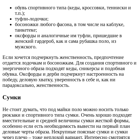
обувь спортивного типа (кеды, кроссовки, тенниски и
т.п.);
туфли-лодочки;
босоножки любого фасона, в том числе на каблуке,
танкетеке;
оксфорды и аналогичные им туфли, пришедшие в
женский гардероб, как и сама рубашка поло, из
мужского.
Если хочется подчеркнуть женственность, предпочтение
отдается лодочкам и босоножкам. Для создания спортивного и
энергичного образа подходят кеды, сникерсы и подобная
обувка. Оксфорды и дерби подчеркнут настроенность на
победу, деловую хватку, уверенность в себе и, как ни
парадоксально, женственность.
Сумки
Не стоит думать, что под майки поло можно носить только
рюкзаки и спортивного типа сумки. Очень хорошо подходят
вместительные и средней величины сумки жесткой формы,
особенно если есть необходимость вывести на первый план
деловые черты образа. Некрупные поясные сумки и сумки
через плечо – тоже неплохой вариант. Интересно смотрятся