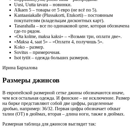
Uusi, Uutta tavara – новинки.
Alkaen 5 – товары от 5 евро (не всё по 5).
Kantaasiakalle (Plussakorti, Etukorti) – постоянным
покупателям (владельцам дисконтных карт).
Tasarahalla – все по одинаковой цене, которая обозначена
где-то рядом.
«Ota kolme, maksa kaksi» – «Возьми три, оплати две».
«Maksa 4, saat 5» – «Оплати 4, получишь 5».
Koko – размер.
Sovitus – примерочная.
Isot tytöt – одежда больших размеров.
Ирина Бархалова
Размеры джинсов
В европейской размерной сетке джины обозначаются иначе,
чем вся остальная одежда. И финские – не исключение. Размер
на бирке представляют собой две цифры, разделенные
дробью, например: 36/32. Первая цифра обозначает обхват
талии (ОТ) в дюймах, вторая – длина ноги, также в дюймах.
Размерная таблица для джинсов выглядит так: