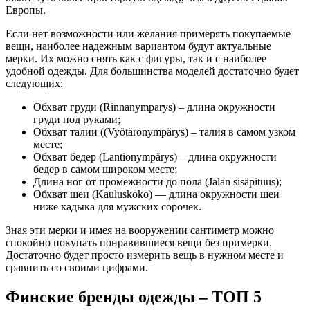
Европы.
Если нет возможности или желания примерять покупаемые
вещи, наиболее надежным вариантом будут актуальные
мерки. Их можно снять как с фигуры, так и с наиболее
удобной одежды. Для большинства моделей достаточно будет
следующих:
Обхват груди (Rinnanymparys) – длина окружности
груди под руками;
Обхват талии ((Vyötärönympärys) – талия в самом узком
месте;
Обхват бедер (Lantionympärys) – длина окружности
бедер в самом широком месте;
Длина ног от промежности до пола (Jalan sisäpituus);
Обхват шеи (Kauluskoko) — длина окружности шеи
ниже кадыка для мужских сорочек.
Зная эти мерки и имея на вооружении сантиметр можно
спокойно покупать понравившиеся вещи без примерки.
Достаточно будет просто измерить вещь в нужном месте и
сравнить со своими цифрами.
Финские бренды одежды – ТОП 5