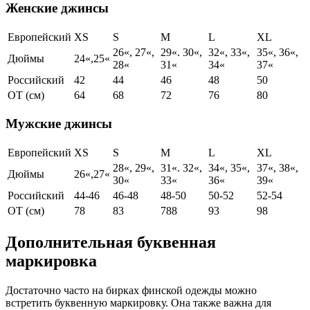
Женские джинсы
Европейский
XS
S
M
L
XL
26«, 27«,
29«. 30«,
32«, 33«,
35«, 36«,
Дюймы
24«,25«
28«
31«
34«
37«
Российский
42
44
46
48
50
ОТ (см)
64
68
72
76
80
Мужские джинсы
Европейский
XS
S
M
L
XL
28«, 29«,
31«. 32«,
34«, 35«,
37«, 38«,
Дюймы
26«,27«
30«
33«
36«
39«
Российский
44-46
46-48
48-50
50-52
52-54
ОТ (см)
78
83
788
93
98
Дополнительная буквенная
маркировка
Достаточно часто на бирках финской одежды можно
встретить буквенную маркировку. Она также важна для