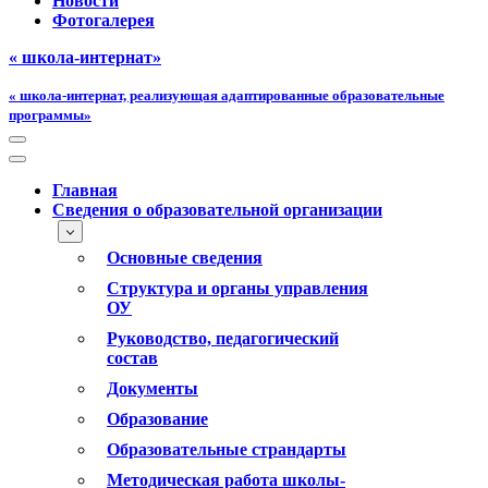
Новости
Фотогалерея
« школа-интернат»
« школа-интернат, реализующая адаптированные образовательные
программы»
Меню
навигации
Меню
навигации
Главная
Сведения о образовательной организации
Основные сведения
Структура и органы управления
ОУ
Руководство, педагогический
состав
Документы
Образование
Образовательные страндарты
Методическая работа школы-