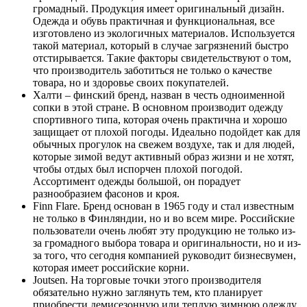
громадный. Продукция имеет оригинальный дизайн.
Одежда и обувь практичная и функциональная, все
изготовлено из экологичных материалов. Используется
такой материал, который в случае загрязнений быстро
отстирывается. Такие факторы свидетельствуют о том,
что производитель заботиться не только о качестве
товара, но и здоровье своих покупателей.
Халти – финский бренд, назван в честь одноименной
сопки в этой стране. В основном производит одежду
спортивного типа, которая очень практична и хорошо
защищает от плохой погоды. Идеально подойдет как для
обычных прогулок на свежем воздухе, так и для людей,
которые зимой ведут активный образ жизни и не хотят,
чтобы отдых был испорчен плохой погодой.
Ассортимент одежды большой, он порадует
разнообразием фасонов и кроя.
Finn Flare. Бренд основан в 1965 году и стал известным
не только в Финляндии, но и во всем мире. Российские
пользователи очень любят эту продукцию не только из-
за громадного выбора товара и оригинальности, но и из-
за того, что сегодня компанией руководит бизнесвумен,
которая имеет российские корни.
Joutsen. На торговые точки этого производителя
обязательно нужно заглянуть тем, кто планирует
приобрести демисезонную или теплую зимнюю одежду.