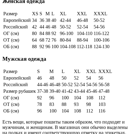
Женская одежда
Размер
XS
S
M
L
XL
XXL
XXXL
Европейский
34
36
38
40
42-44
46-48
50-52
Российский
42
44
46
48
50-52
52-54
54-56
ОГ (см)
80
84
88
92
96-100
104-110
116-122
ОТ (см)
64
68
72
76
80-84
88-94
100-106
ОБ (см)
88
92
96
100
104-108
112-118
124-130
Мужская одежда
Размер
S
M
L
XL
XXL
XXXL
Европейский
46
48
50
52
54
56
Российский
44-46
46-48
50-52
52-54
54-56
56-58
Размер рубашек
37-38
39-40
41-42
43-44
45-46
47-48
ОГ (см)
92
96
100
104
108
112
ОТ (см)
78
83
88
93
98
103
ОБ (см)
96
100
104
108
112
116
Есть вещи, которые пошиты таким образом, что подходят и
мужчинам, и женщинам. В магазинах они обычно выделены
на полках и имеют соответствующую отметку на этикетках.