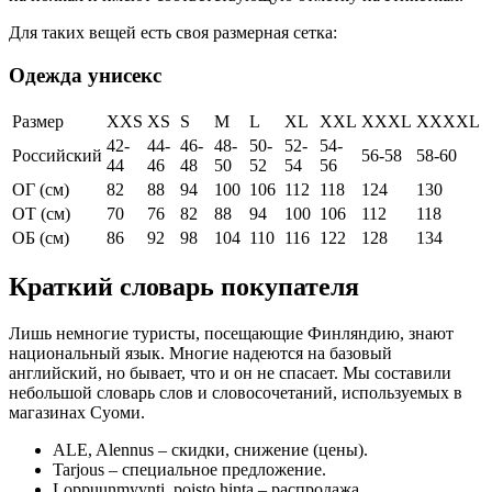
Для таких вещей есть своя размерная сетка:
Одежда унисекс
Размер
XXS
XS
S
M
L
XL
XXL
XXXL
XXXXL
42-
44-
46-
48-
50-
52-
54-
Российский
56-58
58-60
44
46
48
50
52
54
56
ОГ (см)
82
88
94
100
106
112
118
124
130
ОТ (см)
70
76
82
88
94
100
106
112
118
ОБ (см)
86
92
98
104
110
116
122
128
134
Краткий словарь покупателя
Лишь немногие туристы, посещающие Финляндию, знают
национальный язык. Многие надеются на базовый
английский, но бывает, что и он не спасает. Мы составили
небольшой словарь слов и словосочетаний, используемых в
магазинах Суоми.
ALE, Alennus – скидки, снижение (цены).
Tarjous – специальное предложение.
Loppuunmyynti, poisto hinta – распродажа.