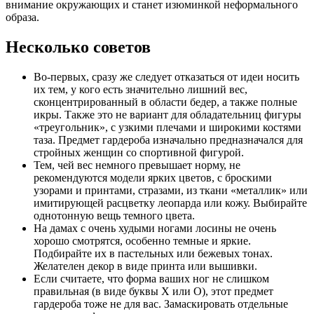
внимание окружающих и станет изюминкой неформального
образа.
Несколько советов
Во-первых, сразу же следует отказаться от идеи носить
их тем, у кого есть значительно лишний вес,
сконцентрированный в области бедер, а также полные
икры. Также это не вариант для обладательниц фигуры
«треугольник», с узкими плечами и широкими костями
таза. Предмет гардероба изначально предназначался для
стройных женщин со спортивной фигурой.
Тем, чей вес немного превышает норму, не
рекомендуются модели ярких цветов, с броскими
узорами и принтами, стразами, из ткани «металлик» или
имитирующей расцветку леопарда или кожу. Выбирайте
однотонную вещь темного цвета.
На дамах с очень худыми ногами лосины не очень
хорошо смотрятся, особенно темные и яркие.
Подбирайте их в пастельных или бежевых тонах.
Желателен декор в виде принта или вышивки.
Если считаете, что форма ваших ног не слишком
правильная (в виде буквы Х или О), этот предмет
гардероба тоже не для вас. Замаскировать отдельные