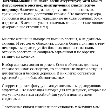
Застежка-молния на поясе лосин отсутствует, хотя может
фигурировать рисунок, имитирующий классическую
ширинку.
Наличие карманов допустимо, но назвать их
функциональными достаточно сложно. Что касается декора,
то лосины под джинсы, украшенные не хуже обычных брюк
из денима. В дело вступают заклепки, металлические молнии,
декоративные строчки и т.д.
Многие женщины выбирают именно лосины, а не джинсы-
скинни. И это легко объяснить. Лосины более приятны к телу,
некоторые модели идут без боковых швов, а сама ткань
отлично облегает, не собираясь гармошкой и не образуя
вытянутых коленок.
Выбор женских лосин огромен. Если в обычных джинсах
сложно заниматься спортом, то спортивные модели созданы
для фитнеса и беговой дорожки. В них легко оставаться
красивой при любых обстоятельствах.
Скорректировать фигуру помогут лосины с моделирующим
эффектом. Это настоящая находка для тех девушек, которые не
могут похвастаться стройной фигурой и подтянутыми
ягодицами.
Эластичные брюки снискали популярность у будущих мам.