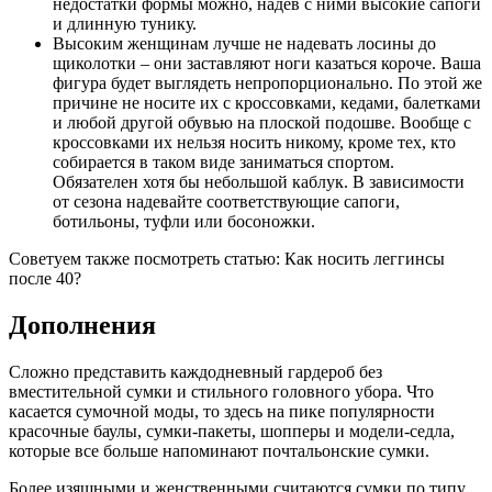
недостатки формы можно, надев с ними высокие сапоги
и длинную тунику.
Высоким женщинам лучше не надевать лосины до
щиколотки – они заставляют ноги казаться короче. Ваша
фигура будет выглядеть непропорционально. По этой же
причине не носите их с кроссовками, кедами, балетками
и любой другой обувью на плоской подошве. Вообще с
кроссовками их нельзя носить никому, кроме тех, кто
собирается в таком виде заниматься спортом.
Обязателен хотя бы небольшой каблук. В зависимости
от сезона надевайте соответствующие сапоги,
ботильоны, туфли или босоножки.
Советуем также посмотреть статью: Как носить леггинсы
после 40?
Дополнения
Сложно представить каждодневный гардероб без
вместительной сумки и стильного головного убора. Что
касается сумочной моды, то здесь на пике популярности
красочные баулы, сумки-пакеты, шопперы и модели-седла,
которые все больше напоминают почтальонские сумки.
Более изящными и женственными считаются сумки по типу