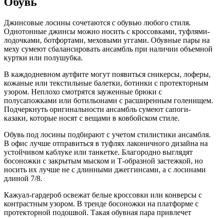
Обувь
Джинсовые лосины сочетаются с обувью любого стиля.
Однотонные джинсы можно носить с кроссовками, туфлями-
лодочками, ботфортами, меховыми уггами. Обувные пары на
меху сумеют сбалансировать ансамбль при наличии объемной
куртки или полушубка.
В каждодневном аутфите могут появиться сникерсы, лоферы,
кожаные или текстильные балетки, ботинки с протекторным
узором. Неплохо смотрятся зауженные брюки с
полусапожками или ботильонами с расширенным голенищем.
Подчеркнуть оригинальности ансамбль сумеют сапоги-
казаки, которые носят с вещами в ковбойском стиле.
Обувь под лосины подбирают с учетом стилистики ансамбля.
В офис лучше отправиться в туфлях лаконичного дизайна на
устойчивом каблуке или танкетке. Благородно выглядят
босоножки с закрытым мыском и Т-образной застежкой, но
носить их лучше не с длинными джеггинсами, а с лосинами
длиной 7/8.
Кажуал-гардероб освежат белые кроссовки или конверсы с
контрастным узором. В тренде босоножки на платформе с
протекторной подошвой. Такая обувная пара привлечет