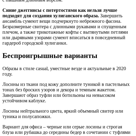
Синие джеггинсы с потертостями как нельзя лучше
подходят для создания хулиганского образа.
Завершить
ансамбль сумеют вещи подчеркнуто небрежного фасона.
Безразмерные свитера с длинными рукавами и спущенным
плечом, а также трикотажные кофты с вытянутыми петлями
или дырявыми узорами сумеют вписаться в повседневный
гардероб городской хулиганки.
Беспроигрышные варианты
Образы в стиле casual, уместные везде и актуальные в 2020
году.
Лосины из ткани под кожу дополните туникой в пастельных
тонах без броских узоров и декора и темным жакетом.
Завершают образ туфли или ботильоны на невысоком
устойчивом каблуке.
Лосины нейтрального цвета, яркий объемный свитер или
туника и полусапожки.
Вариант для офиса – черные или серые лосины и строгая
блуза или рубашка до середины бедер в сочетании с туфлями