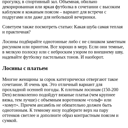
прогулку, в спортивный зал. Объемная, обильно
декорированная или яркая футболка в сочетании с высоким
каблуком и кожаным поясом – вариант для встречи с
подругами или даже для небольшой вечеринки.
Советуем также посмотреть статью: Какая шуба самая теплая
и практичная?
Лосины подбирайте однотонные либо с не слишком заметным
рисунком или принтом. Все хорошо в меру. Если они темные,
в мелкую полоску или с неброским узором по внешнему шву,
надевайте футболку пастельных тонов. И наоборот.
Лосины с платьем
Многие женщины за сорок категорически отвергают такое
сочетание. И очень зря. Это отличный вариант для
прохладной осенней погоды. К плотным лосинам (150-200
Den) великолепно подойдут вязаные платья (чем крупнее
вязка, тем лучше) с объемным воротником «гольф» или
«хомут». Причем ансамбль не обязательно должен быть
однотонным. К темному низу подберите верх на пару
оттенков светлее и дополните образ контрастным поясом и
сумкой.