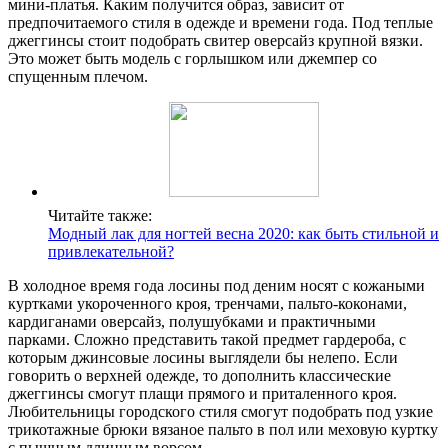
мини-платья. Каким получится образ, зависит от
предпочитаемого стиля в одежде и времени года. Под теплые
джеггинсы стоит подобрать свитер оверсайз крупной вязки.
Это может быть модель с горлышком или джемпер со
спущенным плечом.
Читайте также:
Модный лак для ногтей весна 2020: как быть стильной и
привлекательной?
В холодное время года лосины под деним носят с кожаными
куртками укороченного кроя, тренчами, пальто-коконами,
кардиганами оверсайз, полушубками и практичными
парками. Сложно представить такой предмет гардероба, с
которым джинсовые лосины выглядели бы нелепо. Если
говорить о верхней одежде, то дополнить классические
джеггинсы смогут плащи прямого и приталенного кроя.
Любительницы городского стиля смогут подобрать под узкие
трикотажные брюки вязаное пальто в пол или меховую куртку
с пышным длинным ворсом.