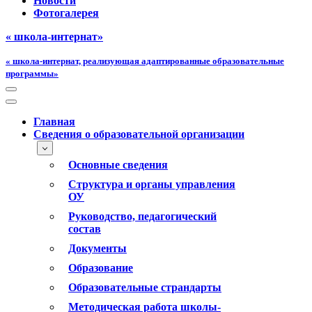
Новости
Фотогалерея
« школа-интернат»
« школа-интернат, реализующая адаптированные образовательные
программы»
Меню
навигации
Меню
навигации
Главная
Сведения о образовательной организации
Основные сведения
Структура и органы управления
ОУ
Руководство, педагогический
состав
Документы
Образование
Образовательные страндарты
Методическая работа школы-