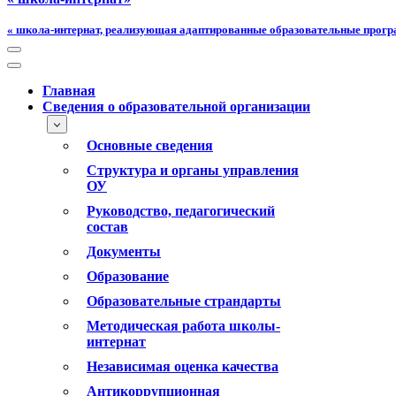
« школа-интернат, реализующая адаптированные образовательные прог
Меню
навигации
Меню
навигации
Главная
Сведения о образовательной организации
Основные сведения
Структура и органы управления
ОУ
Руководство, педагогический
состав
Документы
Образование
Образовательные страндарты
Методическая работа школы-
интернат
Независимая оценка качества
Антикоррупционная