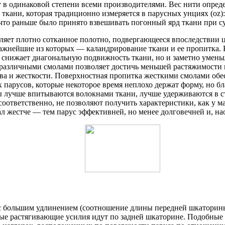
в одинаковой степени всеми производителями. Вес нити определяе
ткани, которая традиционно измеряется в парусных унциях (oz):
, что раньше было принято взвешивать погонный ярд ткани при 
авляет плотно сотканное полотно, подвергающееся впоследствии 
 важнейшие из которых — каландрирование ткани и ее пропитка.
о снижает диагональную подвижность ткани, но и заметно умень
 различными смолами позволяет достичь меньшей растяжимости 
ва и жесткости. Поверхностная пропитка жесткими смолами обе
парусов, которые некоторое время неплохо держат форму, но бл
лы лучше впитываются волокнами ткани, лучше удерживаются в с
соответственно, не позволяют получить характеристики, как у м
л жестче — тем парус эффективней, но менее долговечней и, на
 с большим удлинением (соотношение длины передней шкаторины 
ные растягивающие усилия идут по задней шкаторине. Подобные