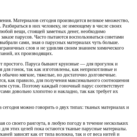
ления. Материалов сегодня производится великое множество,
. Разбираться в них человеку, не имеющему в числе своих
 любой вещи, стоящей заметных денег, необходимо
 заказе парусов. Часто пытаются воспользоваться советами
 выбрали сами, зная о парусных материалах чуть больше.
аграничных слов и не удивляя своим знанием химического
паний, их производящих.
 от простого. Паруса бывают круизные — для прогулок и
я для гонок, так как изготовлены, как неприхотливые и
и обычно мягкие, тяжелые, но достаточно долговечные.
ся, как правило, для получения максимального соотношения
енем суток. Поэтому каждый гоночный парус соответствует
ами довольно хлопотно и накладно, так как требует их
а сегодня можно говорить о двух типах: тканых материалах и
ая со своего рангоута, в любую погоду в течение нескольких
 для этих целей пока остаются тканые парусные материалы.
ней зависят как от типа волокна, так и от веса нитей и