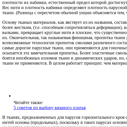
плотности их набивки, естественный предел которой достигнут 
Вес нити и плотность набивки определяют плотность парусной 
ткани. (Разница с пересчетом обычной унции объясняется тем
Основу тканых материалов, как явствует из их названия, сост
более жестким, (т.е. способным сопротивляться деформации),
валками, превращает круглые нити в плоские, что существенн
их. Окончательная, так называемая финишная, пропитка ткани
всевозможные технологии пропиток смолами различного соста
самые дорогие парусные ткани, они применяются для гоночных 
осыпается эта замечательная пропитка. Более эластичные смо
боятся неизбежных изломов ткани и динамических ударов, но, 
ткани не применяются. В целом работает принцип: чем материа
Читайте также:
5 советов по выбору вязаного платья
В тканях, предназначенных для парусов горизонтального кроя
нитей основы (продольных), поскольку в таких парусах основ