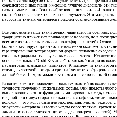
не годятся для парусов с малым удлинением, где шире диапазо
сбалансированные ткани, имеющие лучшую диагональ, эти ткани
называемые ткани с “сильной” основой, нити которой толще нит
сильной основа в этих тканях и не получается. Эти материал
парусов из тканых материалов подходят сбалансированные жес
Все описанные выше ткани делают чаще всего из обычных пол
традиционно применяют полиамидные волокна, но в последнее 
всех яхт изготовлены только из полиэфирных нитей). Основны
большой вес паруса при относительно невысокой жесткости, не
гарантированная потеря заданной формы, появление складок, а
гоночных радиальных парусов высокого качества. Исключение зде
основе волокнами “Gold Kevlar 29”, такая комбинация позволи
параметрами арамидных ламинатов. К примеру, из ткани этой м
геную для тяжелой погоды и грот на “четвертак” (дакроновые п
длиной более 14 м, то можно с успехом при сопоставимой сто
Развитие химии и появление новых технологий позволили сдел
трудности получения их желаемой формы. Они представляют с
выполняющих разные функции, ламинированных с двух сторон 
(с одной или с двух сторон) тонкая тканая таффета, увеличи
волокон — это могут быть пентекс, вектран, кевлар, технора, 
упругости материала. Плоские жгуты более жесткие, крученые
ламинатах используются чаще всего для поперечных связей).
иметь также разный химический состав. Количество слоев тако