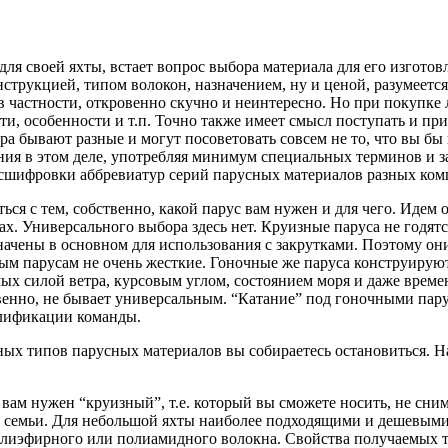
я своей яхты, встает вопрос выбора материала для его изготов
струкцией, типом волокон, назначением, ну и ценой, разумеется
в частности, откровенно скучно и неинтересно. Но при покупке
и, особенности и т.п. Точно также имеет смысл поступать и при
ера бывают разные и могут посоветовать совсем не то, что вы бы
ия в этом деле, употребляя минимум специальных терминов и з
асшифровки аббревиатур серий парусных материалов разных ком
ься с тем, собственно, какой парус вам нужен и для чего. Идем
х. Универсального выбора здесь нет. Круизные паруса не годятс
начены в основном для использования с закрутками. Поэтому он
м парусам не очень жесткие. Гоночные же паруса конструируют
мых силой ветра, курсовым углом, состоянием моря и даже врем
енно, не бывает универсальным. “Катание” под гоночными парус
алификации команды.
вных типов парусных материалов вы собираетесь остановиться. Н
вам нужен “круизный”, т.е. который вы сможете носить, не сним
й семьи. Для небольшой яхты наиболее подходящими и дешевыми
олиэфирного или полиамидного волокна. Свойства получаемых тка