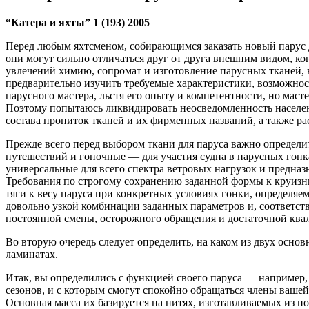
“Катера и яхты” 1 (193) 2005
Перед любым яхтсменом, собирающимся заказать новый парус дл
они могут сильно отличаться друг от друга внешним видом, кон
увлечений химию, сопромат и изготовление парусных тканей, 
предварительно изучить требуемые характеристики, возможност
парусного мастера, льстя его опыту и компетентности, но маст
Поэтому попытаюсь ликвидировать неосведомленность населен
состава пропиток тканей и их фирменных названий, а также р
Прежде всего перед выбором ткани для паруса важно определит
путешествий и гоночные — для участия судна в парусных гонка
универсальные для всего спектра ветровых нагрузок и предназ
Требования по строгому сохранению заданной формы к круизны
тяги к весу паруса при конкретных условиях гонки, определяе
довольно узкой комбинации заданных параметров и, соответств
постоянной смены, осторожного обращения и достаточной кв
Во вторую очередь следует определить, на каком из двух осно
ламинатах.
Итак, вы определились с функцией своего паруса — например, 
сезонов, и с которым смогут спокойно обращаться члены ваше
Основная масса их базируется на нитях, изготавливаемых из п