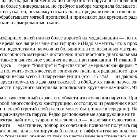
н нагрузок, расположенных по поверхности паруса по отношению
 более универсальны, но требуют выбора материала большего ве
ей утка, но, поскольку соткать ткань, предварительно сильно н
ы обрабатывают мягкой пропиткой и применяют для круизных ра
ткие и армированные ткани.
иэфирных нитей или из более дорогой их модификации — пентек
время все чаще и чаще полиэфирные (Надо заметить, что в прох
ми недостатками парусов из большинства полиэфирных материал
способность материала достаточно противостоять диагональным 
 также значительное увеличение веса при намокании. И главный 
сь — серии “Pinstripe” и “Spectrastripe” американской фирмы “C
ла получить очень жесткую гоночную ткань для радиального кроя
арки весом всего 3.4 парусные унции (это 145 г/м2 — из дакро
аруса получатся в два раза тяжелее), а обойдутся такие паруса 
имости парусного материала использовать круизные ламинаты. Ч
ать качественный скачок и в области изготовления парусов. П
обой многослойную конструкцию, состоящую из различных воло
пленкой (третий слой пленки может быть также в середине). Н
вающая живучесть паруса. Редко расположенные армирующие нит
спектра, дайнима, туарон и углеволокно — позволяют существенн
 нити — эластичнее, подбор их сочетаний позволяет получать п
 Материалы для ламинирующей пленки и таффеты (тканая подлож
го “сэндвича” обычно от трех до шести (раньше встречались и д