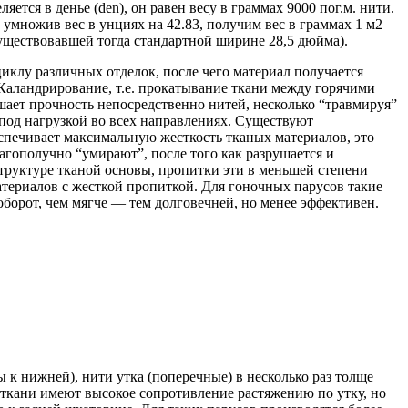
тся в денье (den), он равен весу в граммах 9000 пог.м. нити.
 умножив вес в унциях на 42.83, получим вес в граммах 1 м2
существовавшей тогда стандартной ширине 28,5 дюйма).
циклу различных отделок, после чего материал получается
 Каландрирование, т.е. прокатывание ткани между горячими
шает прочность непосредственно нитей, несколько “травмируя”
под нагрузкой во всех направлениях. Существуют
спечивает максимальную жесткость тканых материалов, это
агополучно “умирают”, после того как разрушается и
труктуре тканой основы, пропитки эти в меньшей степени
атериалов с жесткой пропиткой. Для гоночных парусов такие
оборот, чем мягче — тем долговечней, но менее эффективен.
к нижней), нити утка (поперечные) в несколько раз толще
 ткани имеют высокое сопротивление растяжению по утку, но