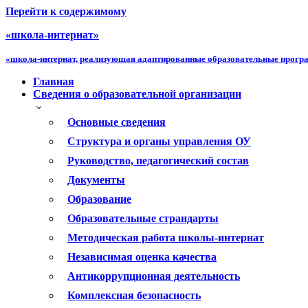
Перейти к содержимому
«школа-интернат»
«школа-интернат, реализующая адаптированные образовательные прог
Главная
Сведения о образовательной организации
Основные сведения
Структура и органы управления ОУ
Руководство, педагогический состав
Документы
Образование
Образовательные страндарты
Методическая работа школы-интернат
Независимая оценка качества
Антикоррупционная деятельность
Комплексная безопасность