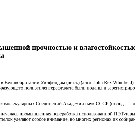
вышенной прочностью и влагостойкостью
ды
 Великобритании Уинфилдом (англ.) (англ. John Rex Whinfield) и
нообразующего полиэтилентерефталата были поданы и зарегистрир
комолекулярных Соединений Академии наук СССР (отсюда — лав
ду началась промышленная переработка использованной ПЭТ-тар
тылок уделяют особое внимание, во многих регионах их собираю