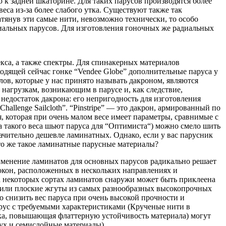
 к задней шкаторине. Для таких парусов производятся более
са из-за более слабого утка. Существуют также так
атянув эти самые нити, невозможно технически, то особо
диальных парусов. Для изготовления гоночных же радиальных
са, а также спектры. Для спинакерных материалов
одящей сейчас гонке “Vendee Globe” дополнительные паруса у
ов, которые у нас принято называть дакроном, являются
нагрузкам, возникающим в парусе и, как следствие,
недостаток дакрона: его непригодность для изготовления
hallenge Sailcloth”. “Pinstripe” — это дакрон, армированный по
, которая при очень малом весе имеет параметры, сравнимые с
на такого веса шьют паруса для “Оптимиста“) можно смело шить
значительно дешевле ламинатных. Однако, если у вас парусник
то же такое ламинатные парусные материалы?
рименение ламинатов для основных парусов радикально решает
кон, расположенных в нескольких направлениях и
а некоторых сортах ламинатов снаружи может быть приклеена
и или плоские жгуты из самых разнообразных высокопрочных
о снизить вес паруса при очень высокой прочности и
арус с требуемыми характеристиками (Крученые нити в
ка, повышающая флаттерную устойчивость материала) могут
вух и семислойные материалы).