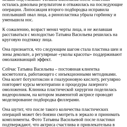
осталась довольна результатом и отважилась на последующие
операции. Липосакция второго подбородка исправила
поплывший овал лица, а ринопластика убрала горбинку и
уменьшила нос.
К сожалению, возраст менял черты лица, и не желавшая
расставаться с молодостью Татьяна Васильева решилась на
круговую подтяжку лица.
Она признается, что следующим шагом стала пластика шеи и
зоны декольте, а регулярные «уколы красоты» поддерживают
омолаживающий эффект.
Сейчас Татьяна Васильева – постоянная клиентка
косметолога, работающего с инъекционными методиками.
Она колет ботулотоксин и гиалуроновую кислоту, регулярно
повторяет курсы мезотерапии и процедуры лазерного
омоложения. Клиника пластической хирургии поделилась
видеороликом, на котором знаменитой актрисе проводят
моделирование подбородка филлерами.
Она шутит, что после такого количества пластических
операций может без боязни смотреть в зеркало и принимать
комплименты. Фото Татьяны Васильевой после пластики
подтверждают, что актриса счастлива и привлекательна в