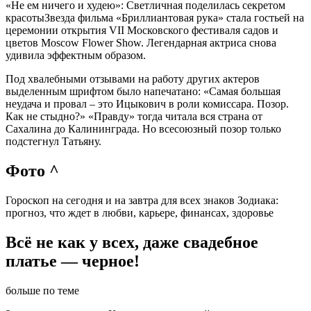
«Не ем ничего и худею»: Светличная поделилась секретом
красотыЗвезда фильма «Бриллиантовая рука» стала гостьей на
церемонии открытия VII Московского фестиваля садов и
цветов Moscow Flower Show. Легендарная актриса снова
удивила эффектным образом.
Под хвалебными отзывами на работу других актеров
выделенным шрифтом было напечатано: «Самая большая
неудача и провал – это Ицыкович в роли комиссара. Позор.
Как не стыдно?» «Правду» тогда читала вся страна от
Сахалина до Калининграда. Но всесоюзный позор только
подстегнул Татьяну.
Фото ^
Гороскоп на сегодня и на завтра для всех знаков Зодиака:
прогноз, что ждет в любви, карьере, финансах, здоровье
Всё не как у всех, даже свадебное
платье — черное!
больше по теме