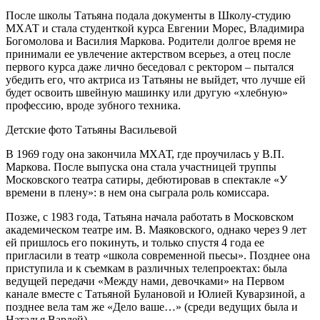
После школы Татьяна подала документы в Школу-студию
МХАТ и стала студенткой курса Евгении Морес, Владимира
Богомолова и Василия Маркова. Родители долгое время не
принимали ее увлечение актерством всерьез, а отец после
первого курса даже лично беседовал с ректором – пытался
убедить его, что актриса из Татьяны не выйдет, что лучше ей
будет освоить швейную машинку или другую «хлебную»
профессию, вроде зубного техника.
Детские фото Татьяны Васильевой
В 1969 году она закончила МХАТ, где проучилась у В.П.
Маркова. После выпуска она стала участницей труппы
Московского театра сатиры, дебютировав в спектакле «У
времени в плену»: в нем она сыграла роль комиссара.
Позже, с 1983 года, Татьяна начала работать в Московском
академическом театре им. В. Маяковского, однако через 9 лет
ей пришлось его покинуть, и только спустя 4 года ее
пригласили в театр «школа современной пьесы». Позднее она
приступила и к съемкам в различных телепроектах: была
ведущей передачи «Между нами, девочками» на Первом
канале вместе с Татьяной Булановой и Юлией Куварзиной, а
позднее вела там же «Дело ваше…» (среди ведущих была и
Наталья Варлей).