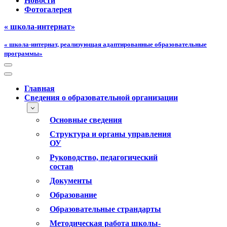
Новости
Фотогалерея
« школа-интернат»
« школа-интернат, реализующая адаптированные образовательные
программы»
Меню
навигации
Меню
навигации
Главная
Сведения о образовательной организации
Основные сведения
Структура и органы управления
ОУ
Руководство, педагогический
состав
Документы
Образование
Образовательные страндарты
Методическая работа школы-