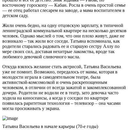
восточному гороскопу — Кабан. Росла в очень простой семье
— ее отец работал слесарем на заводе, а мама воспитателем в
детском саду.
Жили очень бедно, на одну отцовскую зарплату, в типичной
ленинградской коммунальной квартире на несколько десятков
человек. Однако мыслей о том, что они плохо живут, даже не
возникало – так жили все соседи. Татьяна вспоминала, как
родители старались радовать ее и старшую сестру Аллу по
мере своих сил, доставая нехитрые лакомства, вроде так
любимого девочкой сливочного масла.
Откуда взялось желание стать актрисой, Татьяна Васильева
уже не помнит. Возможно, передалось от мамы, которая в
молодости играла в самодеятельном театре, была
активисткой-комсомолкой и очень раскрепощенным
человеком, в отличии от всегда зажатой и закомплексованной
дочери. Родители не водили ее в театр, зато девочка часто
ходила на киносеансы, а когда у соседки по квартире
появилась раритетная технология – телевизор – она часами
могла просиживать у экрана.
Татьяна Васильева в начале карьеры (70-е годы)