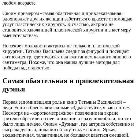
любом возрасте.
Своим примером «самая обаятельная и привлекательная»
вдохновляет других женщин заботиться о красоте с помощью
услуг пластических хирургов. К счастью, актриса не
становится заложницей пластической хирургии и знает меру
вмешательствам.
Но секрет молодости актрисы не только в пластической
хирургии. Татьяна Васильева следит за фигурой и посещает
фитнес-центр, где трудится над сжиганием каждого лишнего
сантиметра. Похоже, что она нашла лучшие методы для
победы над старостью.
Самая обаятельная и привлекательная
дуэнья
Первая запомнившаяся роль в кино Татьяны Васильевой –
леди Энни в блестящем фильме «Здравствуйте, я ваша тетя».
Несмотря на «короткометражное» появление на экране,
зрители обратили на нее внимание и сразу полюбили, но это
было лишь начало. Фильм «Дуэнья», где актриса собственно и
сыграла дуэнью, подарил ей «путевку» в кино. Яркая,
эксцентричная, талантливая, не боящаяся казаться смешной,