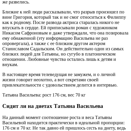
же развелись.
Близкие к ней люди рассказывали, что разрыв произошел по
вине Григория, который так и не смог относиться к Филиппу
как к родному. После развода актриса старалась никого не
впускать в сердце. Ей приписывали роман с художником
Никасом Сафроновым и даже утверждали, что она позировала
ему обнаженной (эту информацию Васильева не раз
опровергала), а также с ее близким другом актером
Станиславом Садальским. Он действительно один из самых
близких людей для Татьяны, но сугубо в платоническом
отношении. Любовные чувства остались лишь к детям и
внукам.
В настоящее время телеведущая не замужем, и о личной
жизни говорит неохотно, а вот секретами своей
привлекательности с удовольствием делится в интервью.
Татьяна Васильева: рост 176 см, вес 70 кг
Сидит ли на диетах Татьяна Васильева
На данный момент соотношение роста и веса Татьяны
Васильевой находится практически в идеальной пропорции:
176 см и 70 кг. Не так давно ей пришлось сесть на диету, ведь