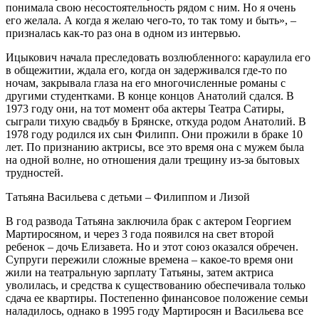
понимала свою несостоятельность рядом с ним. Но я очень
его желала. А когда я желаю чего-то, то так тому и быть», –
призналась как-то раз она в одном из интервью.
Ицыкович начала преследовать возлюбленного: караулила его
в общежитии, ждала его, когда он задерживался где-то по
ночам, закрывала глаза на его многочисленные романы с
другими студентками. В конце концов Анатолий сдался. В
1973 году они, на тот момент оба актеры Театра Сатиры,
сыграли тихую свадьбу в Брянске, откуда родом Анатолий. В
1978 году родился их сын Филипп. Они прожили в браке 10
лет. По признанию актрисы, все это время она с мужем была
на одной волне, но отношения дали трещину из-за бытовых
трудностей.
Татьяна Васильева с детьми – Филиппом и Лизой
В год развода Татьяна заключила брак с актером Георгием
Мартиросяном, и через 3 года появился на свет второй
ребенок – дочь Елизавета. Но и этот союз оказался обречен.
Супруги пережили сложные времена – какое-то время они
жили на театральную зарплату Татьяны, затем актриса
уволилась, и средства к существованию обеспечивала только
сдача ее квартиры. Постепенно финансовое положение семьи
наладилось, однако в 1995 году Мартиросян и Васильева все