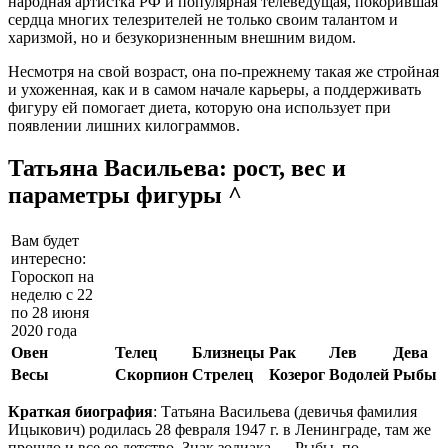
народная артистка РФ и популярная телеведущая, покорившая
сердца многих телезрителей не только своим талантом и
харизмой, но и безукоризненным внешним видом.
Несмотря на свой возраст, она по-прежнему такая же стройная
и ухоженная, как и в самом начале карьеры, а поддерживать
фигуру ей помогает диета, которую она использует при
появлении лишних килограммов.
Татьяна Васильева: рост, вес и
параметры фигуры ^
Вам будет
интересно:
Гороскоп на
неделю с 22
по 28 июня
2020 года
Овен
Телец
Близнецы
Рак
Лев
Дева
Весы
Скорпион
Стрелец
Козерог
Водолей
Рыбы
Краткая биография
: Татьяна Васильева (девичья фамилия
Ицыкович) родилась 28 февраля 1947 г. в Ленинграде, там же
прошло и все ее детство. Знак зодиака — Рыбы, по