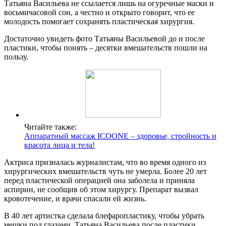
Татьяна Васильева не ссылается лишь на огуречные маски и
восьмичасовой сон, а честно и открыто говорит, что ее
молодость помогает сохранять пластическая хирургия.
Достаточно увидеть фото Татьяны Васильевой до и после
пластики, чтобы понять – десятки вмешательств пошли на
пользу.
Читайте также:
Аппаратный массаж ICOONE – здоровье, стройность и
красота лица и тела!
Актриса призналась журналистам, что во время одного из
хирургических вмешательств чуть не умерла. Более 20 лет
перед пластической операцией она заболела и приняла
аспирин, не сообщив об этом хирургу. Препарат вызвал
кровотечение, и врачи спасали ей жизнь.
В 40 лет артистка сделала блефаропластику, чтобы убрать
мешки под глазами. Татьяна Васильева после пластики