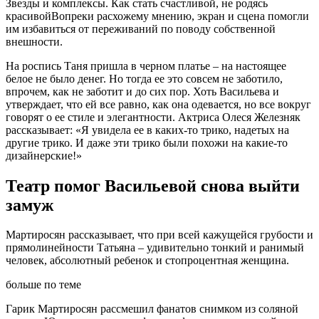
Звезды и комплексы. Как стать счастливой, не родясь
красивойВопреки расхожему мнению, экран и сцена помогли
им избавиться от переживаний по поводу собственной
внешности.
На роспись Таня пришла в черном платье – на настоящее
белое не было денег. Но тогда ее это совсем не заботило,
впрочем, как не заботит и до сих пор. Хоть Васильева и
утверждает, что ей все равно, как она одевается, но все вокруг
говорят о ее стиле и элегантности. Актриса Олеся Железняк
рассказывает: «Я увидела ее в каких-то трико, надетых на
другие трико. И даже эти трико были похожи на какие-то
дизайнерские!»
Театр помог Васильевой снова выйти
замуж
Мартиросян рассказывает, что при всей кажущейся грубости и
прямолинейности Татьяна – удивительно тонкий и ранимый
человек, абсолютный ребенок и стопроцентная женщина.
больше по теме
Гарик Мартиросян рассмешил фанатов снимком из соляной