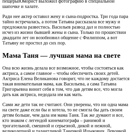
пещерыЮморист выложил фотографию в специальной
шапочке и халате.
Ради нее актер оставил жену и сына-подростка. Три года пара
тайно встречалась, а потом Татьяна рассказала все мужу и
предложила развестись. Васильев развод дал и полностью
исчез из жизни бывшей жены и сына. Только по прошествии
двадцати лет он возобновил общение с Филиппом, а вот
Татьяну не простил до сих пор.
Мама Таня — лучшая мама на свете
Она всю жизнь делала все возможное, чтобы состояться как
актриса, а самое главное – чтобы обеспечить своих детей.
Актриса Елена Великанова говорит, что не каждому достается
такая внимательная мама, как Васильева, а сама Татьяна
Григорьевна винит себя в том, что дав детям все, что могла
дать как актриса, недодала им как мать.
Сами же дети так не считают. Они уверены, что ни одна мама
на свете даже если бы и хотела, то не смогла бы дать своим
детям больше, чем дала им мама Таня. Так же думают и все,
кто знаком с легендой кинематографа – ранимой и
трогательной, смешной и серьезной, дикой и нежной,
великолепной и талантливой Танечкой Ицыкович. Девочкой,