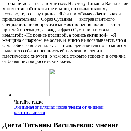
— она не могла не запомниться. На счету Татьяны Васильевой
множество работ в театре и кино, но по-настоящему
всенародную славу принес ей фильм «Самая обаятельная и
привлекательная». Образ Сусанны — экстравагантного
специалиста по вопросам взаимоотношения полов — стал
притчей во языцех, а каждая фраза Сусанночки стала
крылатой: «Не родись красивой, а родись активной», «Я
женщина с шармом, не более. И никто не догадывается, что я
сама себе его вылепила»… Татьяна действительно во многом
вылепила себя, а внешность ей помогли вылепить
пластические хирурги, о чем она открыто говорит, в отличие
от большинства российских звезд.
Читайте также:
Энзимная эпиляция: избавляемся от лишней
растительности
Диета Татьяны Васильевой: мнение