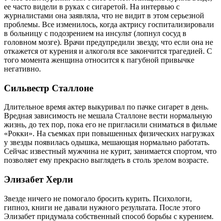
ее часто видели в руках с сигаретой. На интервью с
журналистами она заявляла, что не видит в этом серьезной
проблемы. Все изменилось, когда актрису госпитализировали
в больницу с подозрением на инсульт (лопнул сосуд в
головном мозге). Врачи предупредили звезду, что если она не
откажется от курения и алкоголя все закончится трагедией. С
того момента женщина относится к пагубной привычке
негативно.
Сильвестр Сталлоне
Длительное время актер выкуривал по пачке сигарет в день.
Вредная зависимость не мешала Сталлоне вести нормальную
жизнь, до тех пор, пока его не пригласили сниматься в фильме
«Рокки». На съемках при повышенных физических нагрузках
у звезды появилась одышка, мешающая нормально работать.
Сейчас известный мужчина не курит, занимается спортом, что
позволяет ему прекрасно выглядеть в столь зрелом возрасте.
Элизабет Херли
Звезде ничего не помогало бросить курить. Психологи,
гипноз, книги не давали нужного результата. После этого
Элизабет придумала собственный способ борьбы с курением.